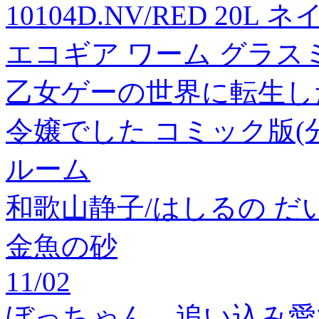
10104D.NV/RED 20L
エコギア ワーム グラスミノ
乙女ゲーの世界に転生し
令嬢でした コミック版(分
ルーム
和歌山静子/はしるの だいすき[
金魚の砂
11/02
ぼっちゃん、追い込み愛