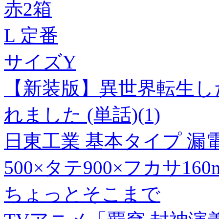
赤2箱
L 定番
サイズY
【新装版】異世界転生し
れました (単話)(1)
日東工業 基本タイプ 漏電 
500×タテ900×フカサ160mm
ちょっとそこまで