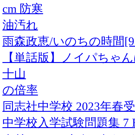
cm 防寒
油汚れ
雨森政恵/いのちの時間[9784
【単話版】ノイパちゃんはア
十山
の倍率
同志社中学校 2023年
中学校入学試験問題集 7 B