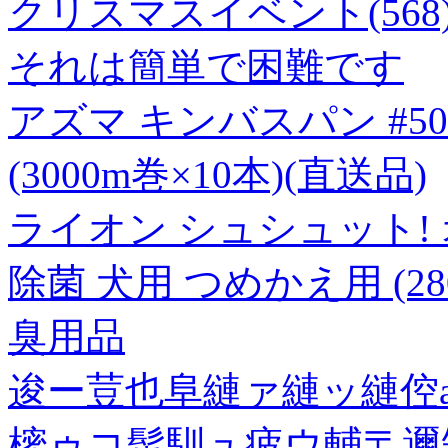
クリスマスイベント(568)
それは簡単で困難です
アズマ キンバスパン #50/
(3000m巻×10本)(直送品)
ライオン シュシュット!
除菌 犬用 つめかえ用 (2
臭用品
逡ー荳也阜縺ァ縺ッ縺倥a
樒ゥコ髢馴ュ疲ウ輔〒邇