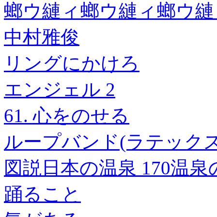
螂ウ縺ィ螂ウ縺ィ螂ウ縺
中村雅俊
リングにかけろ
エンジェル 2
61. 心をのせる
ループバンド(ラテックス
図説日本の温泉 170温
踊ること