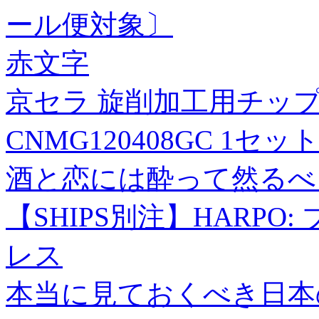
ール便対象〕
赤文字
京セラ 旋削加工用チップ 
CNMG120408GC 1セット(
酒と恋には酔って然るべき
【SHIPS別注】HARPO
レス
本当に見ておくべき日本