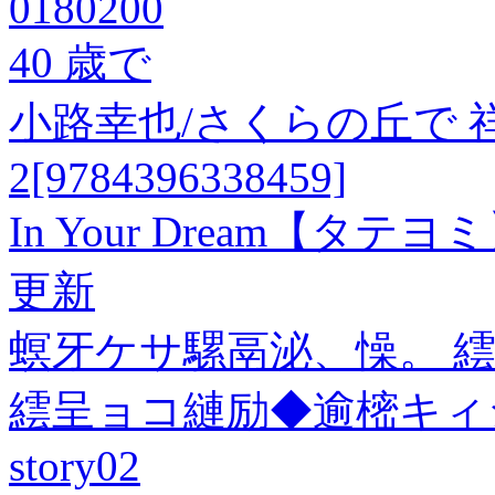
0180200
40 歳で
小路幸也/さくらの丘で 祥
2[9784396338459]
In Your Dream【タテヨ
更新
螟牙ケサ騾鬲泌、懆。 繧
繧呈ョコ縺励◆逾樒キィ
story02