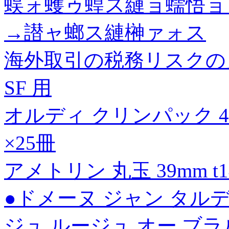
蜈ォ蠖ゥ蝗ス縺ョ蠕悟ョ
→譛ャ螂ス縺榊ァォス
海外取引の税務リスクの
SF 用
オルディ クリンパック 45L 0
×25冊
アメトリン 丸玉 39mm t14
●ドメーヌ ジャン タルデ
ジュ ルージュ オー ブラルド 