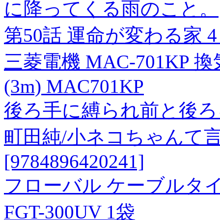
に降ってくる雨のこと。
第50話 運命が変わる家 4 - 
三菱電機 MAC-701K
(3m) MAC701KP
後ろ手に縛られ前と後ろを!
町田純/小ネコちゃんて
[9784896420241]
フローバル ケーブルタイ 耐候
FGT-300UV 1袋