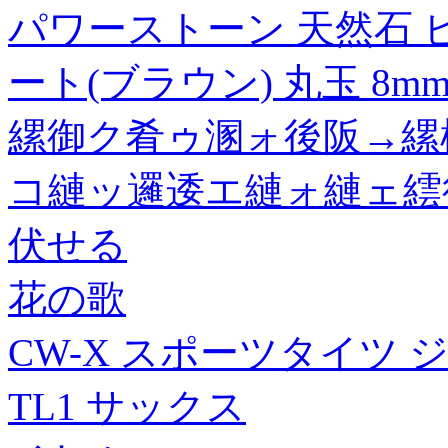
パワーストーン 天然石 
ート(ブラウン) 丸玉 8m
縲御ク肴ゥ溷ォ後阪→縲
コ縺ッ邏逶エ縺ォ縺ェ繧
伏せる
花の歌
CW-X スポーツタイツ ジェ
TL1 サックス