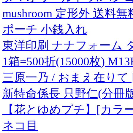
mushroom 定形外 送料
ポーチ 小銭入れ
東洋印刷 ナナフォーム 
1箱=500折(15000枚) M1
三原一乃 / おまえ在りて [
新特命係長 只野仁(分冊版)
【花とゆめプチ】[カラー版
ネコ目