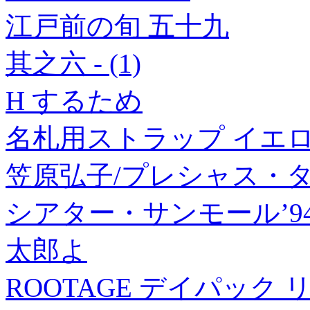
江戸前の旬 五十九
其之六 - (1)
H するため
名札用ストラップ イエロー
笠原弘子/プレシャス・
シアター・サンモール’9
太郎よ
ROOTAGE デイパック リ