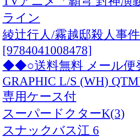
TVアニメ「覇穹 封神演
ライン
綾辻行人/霧越邸殺人事件<
[9784041008478]
◆◆○送料無料 メール便発送 < 
GRAPHIC L/S (WH) QT
専用ケース付
スーパードクターK(3)
スナックバス江 6