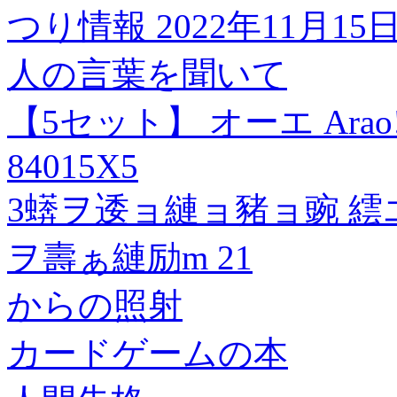
つり情報 2022年11月15
人の言葉を聞いて
【5セット】 オーエ Ara
84015X5
3蠎ヲ逶ョ縺ョ豬ョ豌 
ヲ壽ぁ縺励m 21
からの照射
カードゲームの本