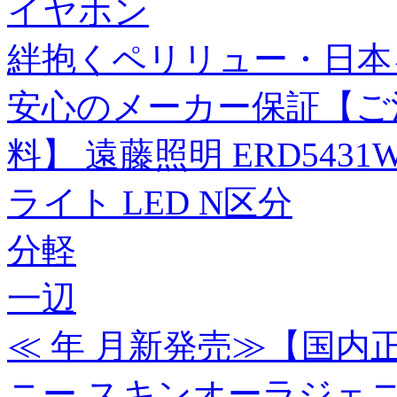
イヤホン
絆抱くペリリュー・日本
安心のメーカー保証【ご注
料】 遠藤照明 ERD543
ライト LED N区分
分軽
一辺
≪ 年 月新発売≫【国
ニー スキンオーラジェニッ