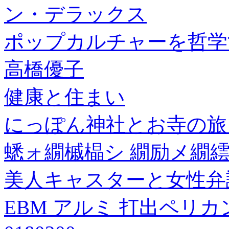
ン・デラックス
ポップカルチャーを哲学
高橋優子
健康と住まい
にっぽん神社とお寺の旅
蟋ォ繝槭橸シ 繝励メ繝繧
美人キャスターと女性弁
EBM アルミ 打出ペリカン 