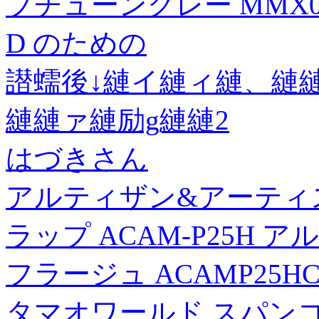
プチューングレー MMX07
D のための
譛蠕後↓縺イ縺ィ縺、縺縺
縺縺ァ縺励g縺縺2
はづきさん
アルティザン&アーティ
ラップ ACAM-P25H
フラージュ ACAMP25H
タマオワールド スパン