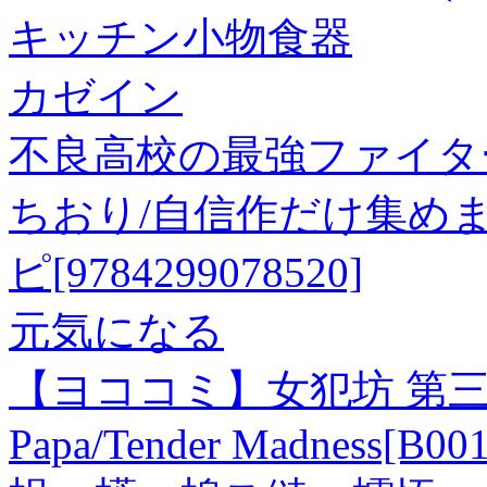
キッチン小物食器
カゼイン
不良高校の最強ファイター
ちおり/自信作だけ集め
ピ[9784299078520]
元気になる
【ヨココミ】女犯坊 第三部
Papa/Tender Madness[B00