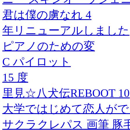
君は僕の虜なれ 4
年リニューアルしました
ピアノのための変
C パイロット
15 度
里見☆八犬伝REBOOT 10
大学ではじめて恋人ができ
サクラクレパス 画筆 豚毛 プ