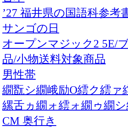
’27 福井県の国語科参考
サンゴの日
オープンマジック2 5E/ブラ
品/小物送料対象商品
男性帯
繝翫シ繝峨励Ο繧ク繧ァ
縲舌ヵ繝ォ繧ォ繝ゥ繝シ
CM 奥行き