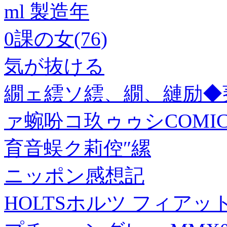
ml 製造年
0課の女(76)
気が抜ける
繝ェ繧ソ繧、繝、縺励◆
ァ蜿吩コ玖ゥゥシCOMI
育音蜈ク莉倥″縲
ニッポン感想記
HOLTSホルツ フィアッ