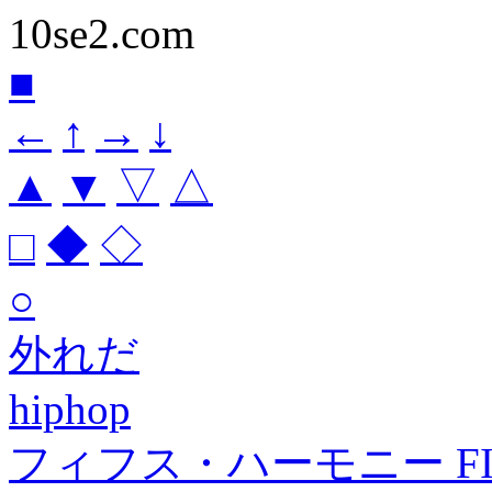
10se2.com
■
←
↑
→
↓
▲
▼
▽
△
□
◆
◇
○
外れだ
hiphop
フィフス・ハーモニー FIFT