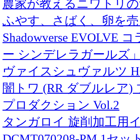
農家が教えるニワトリの
ふやす、さばく、卵を売
Shadowverse EVO
ー シンデレラガールズ」
ヴァイスシュヴァルツ HOL
闇トワ (RR ダブルレア
プロダクション Vol.2
タンガロイ 旋削加工用イン
DCMT070208-PM 1セット