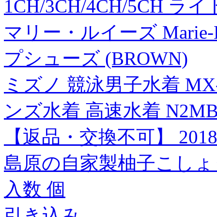
1CH/3CH/4CH/5CH 
マリー・ルイーズ Marie
プシューズ (BROWN)
ミズノ 競泳男子水着 MX-
ンズ水着 高速水着 N2MB
【返品・交換不可】 2018
島原の自家製柚子こしょ
入数 個
引き込み