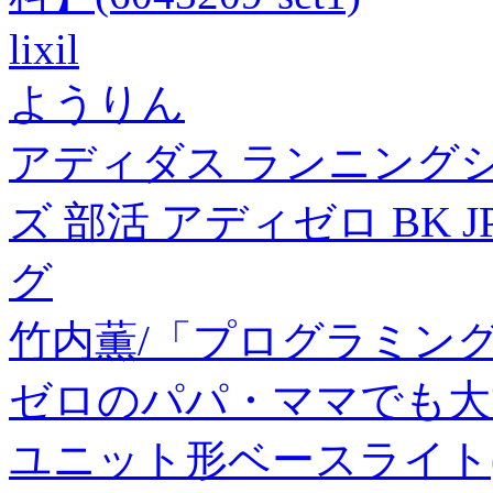
lixil
ようりん
アディダス ランニング
ズ 部活 アディゼロ BK JP
グ
竹内薫/「プログラミン
ゼロのパパ・ママでも大丈夫![
ユニット形ベースライト(