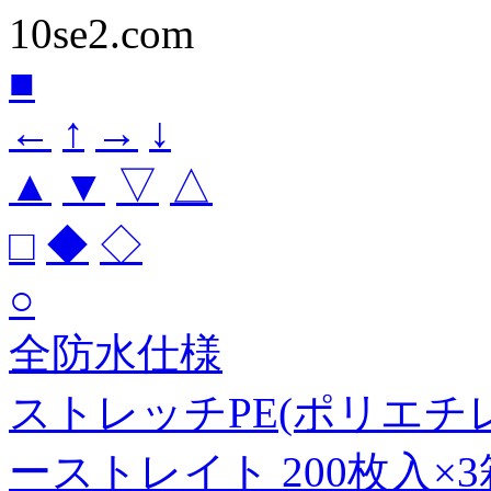
10se2.com
■
←
↑
→
↓
▲
▼
▽
△
□
◆
◇
○
全防水仕様
ストレッチPE(ポリエチレ
ーストレイト 200枚入×