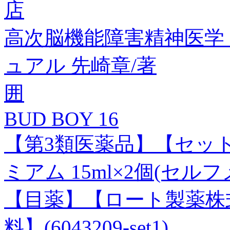
店
高次脳機能障害精神医学
ュアル 先崎章/著
囲
BUD BOY 16
【第3類医薬品】【セット
ミアム 15ml×2個(セ
【目薬】【ロート製薬株
料】(6043209-set1)