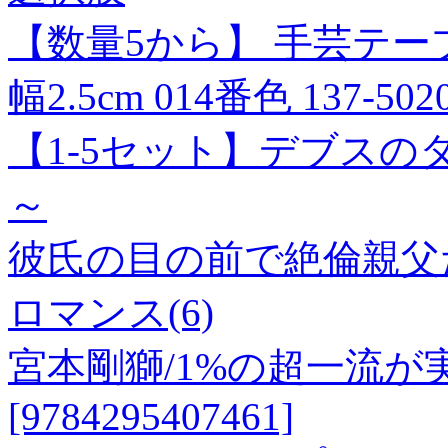
【数量5から】 手芸テー
幅2.5cm 014番色 137-50
【1-5セット】デブスの
～
彼氏の目の前で絶倫親父た
ロマンス(6)
宮本剛獅/1%の超一流
[9784295407461]