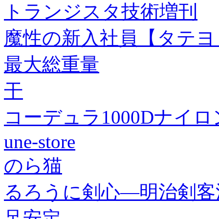
トランジスタ技術増刊
魔性の新入社員【タテヨ
最大総重量
干
コーデュラ1000Dナイロ
une-store
のら猫
るろうに剣心―明治剣客浪
足安定