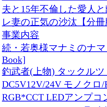
夫と15年不倫した愛人
レ妻の正気の沙汰【分冊
事業内容
続・若奥様マナミのナマミ 橋本マ
Book]
釣武者(上物) タックル
DC5V12V/24V モノクロ/
RGB*CCT LEDアンプコン