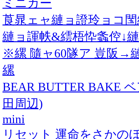
ミニカー
莨晁ェャ縺ョ證玲ョコ閠
縺ョ諢帙&繧梧忰螽倥↓
※縲 隨ャ60隧ア 豈阪
縲
BEAR BUTTER BAK
田周辺)
mini
リセット 運命をさかのぼ