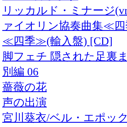
リッカルド・ミナージ(vn、
ァイオリン協奏曲集≪四
≪四季≫(輸入盤) [CD]
脚フェチ 隠された足裏ま
別編 06
薔薇の花
声の出演
宮川葵衣/ベル・エポッ