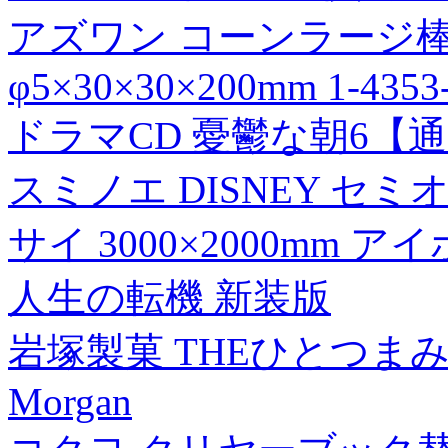
アズワン コーンラージ棒[043
φ5×30×30×200mm 1-4353
ドラマCD 憂鬱な朝6【
スミノエ DISNEY セ
サイ 3000×2000mm ア
人生の転機 新装版
岩塚製菓 THEひとつまみ 
Morgan