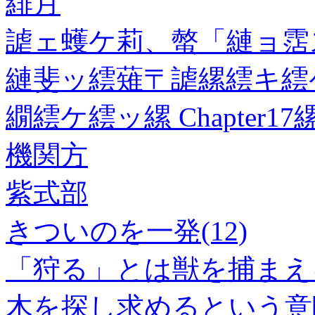
緋月
謔ェ蠖ケ莉、螫「縺ョ霑
縺斐ッ繧薙〒謔縲繧キ繧
繝繧ケ繧ッ縲 Chapte
機関方
紫式部
きついのを一発(12)
「狩る」とは獣を捕まえ
木を探し求めるという意