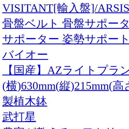
VISITANT[輸入盤]/AR
骨盤ベルト 骨盤サポータ
サポーター 姿勢サポート 
バイオー
【国産】AZライトプラン
(横)630mm(縦)215mm
製植木鉢
武打星