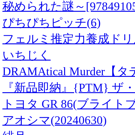
秘められた謎～[978491050
ぴちぴちピッチ(6)
フェルミ推定力養成ドリ
いちじく
DRAMAtical Murder
『新品即納』{PTM} ザ・ス
トヨタ GR 86(ブライトブル
アオシマ(20240630)