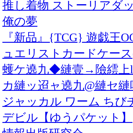
推し着物 ストーリアダッ
俺の夢
『新品』{TCG} 遊戯王
ュエリストカードケース(CG15
蠖ケ遶九◆縺壹→險繧上l
カ縺ッ迢ャ遶九@縺セ縺呻
ジャッカル ワーム ちびチ
デビル【ゆうパケット】