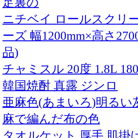
足裏の
ニチベイ ロールスクリ
ーズ 幅1200mm×高さ27
品)
チャミスル 20度 1.8L 1
韓国焼酎 真露 ジンロ
亜麻色(あまいろ)明るい
麻で編んだ布の色
タオルケット 厚手 肌掛