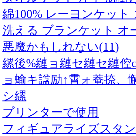
綿100% レーヨンケット
洗える ブランケット オ
悪魔かもしれない(11)
縲後%縺ョ縺セ縺セ縺倥
ョ蝓キ諡励↑霄ォ菴捺、懈
シ縲
プリンターで使用
フィギュアライズスタンダ