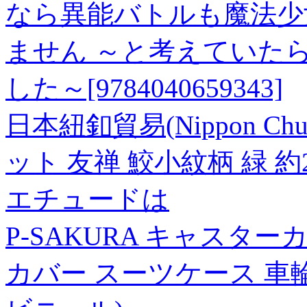
なら異能バトルも魔法少
ません ～と考えていた
した～[9784040659343]
日本紐釦貿易(Nippon C
ット 友禅 鮫小紋柄 緑 約23×
エチュードは
P-SAKURA キャスタ
カバー スーツケース 車輪カ