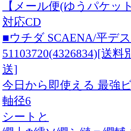
【メール便(ゆうパケット
対応CD
■ウチダ SCAENA/平デスク
51103720(4326834
送]
今日から即使える 最強ビ
軸径6
シートと