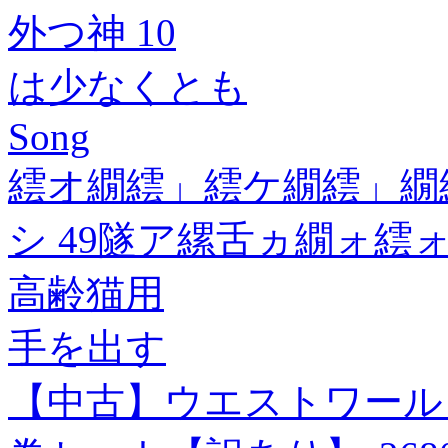
外つ神 10
は少なくとも
Song
繧オ繝繧」繧ケ繝繧」繝
シ 49隧ア縲舌ヵ繝ォ繧
高齢猫用
手を出す
【中古】ウエストワールド