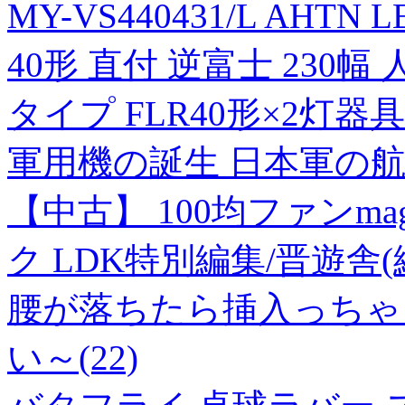
MY-VS440431/L AH
40形 直付 逆富士 230幅
タイプ FLR40形×2灯
軍用機の誕生 日本軍の
【中古】 100均ファンmag
ク LDK特別編集/晋遊舎(
腰が落ちたら挿入っちゃ
い～(22)