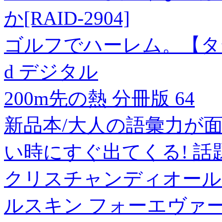
か
[RAID-2904]
ゴルフでハーレム。【タテ
d デジタル
200m先の熱 分冊版 64
新品本/大人の語彙力が
い時にすぐ出てくる! 話
クリスチャンディオール CH
ルスキン フォーエヴァー 