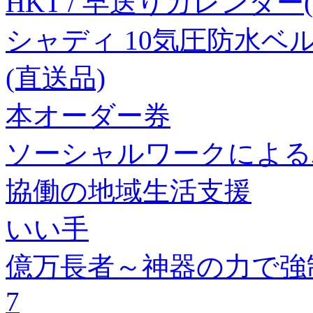
HKT / 早送りカレンダー(T
シャディ 10気圧防水ベルトウ
(直送品)
本オーダー券
ソーシャルワークによる
協働の地域生活支援
いい手
億万長者～神器の力で強
7