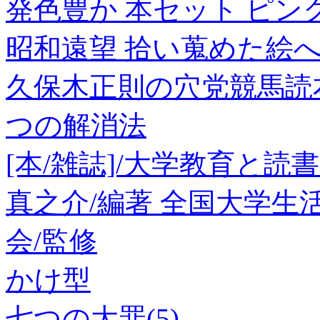
発色豊か 本セット ピン
昭和遠望 拾い蒐めた絵
久保木正則の穴党競馬読本
つの解消法
[本/雑誌]/大学教育と読
真之介/編著 全国大学
会/監修
かけ型
七つの大罪(5)