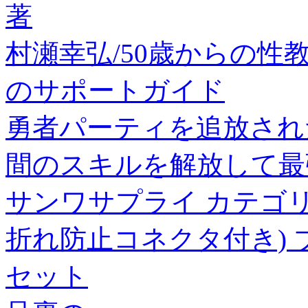
著
村瀬幸弘/50歳からの性教育[9
のサポートガイド
勇者パーティを追放され
間のスキルを解放して最
サンワサプライ カテゴリ
折れ防止コネクタ付き) ブルー 
セット