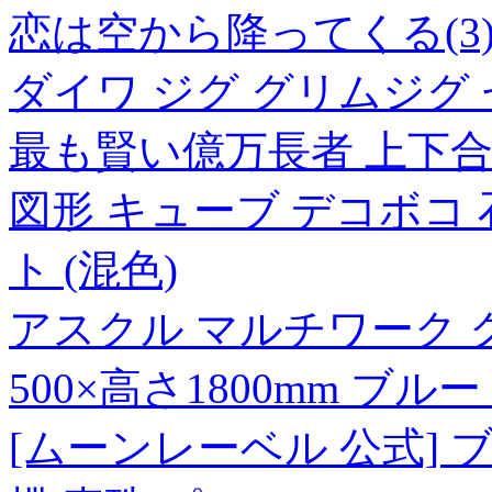
恋は空から降ってくる(3
ダイワ ジグ グリムジグ 
最も賢い億万長者 上下
図形 キューブ デコボコ 石
ト (混色)
アスクル マルチワーク ク
500×高さ1800mm ブル
[ムーンレーベル 公式] 