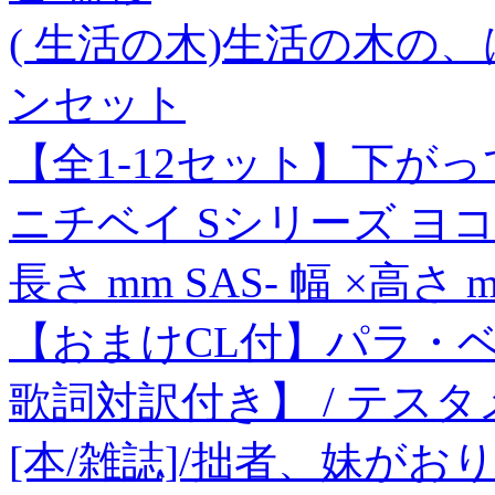
( 生活の木)生活の木の
ンセット
【全1-12セット】下が
ニチベイ Sシリーズ ヨ
長さ mm SAS- 幅 ×高さ
【おまけCL付】パラ・ベ
歌詞対訳付き】 / テスタメン
[本/雑誌]/拙者、妹がおり