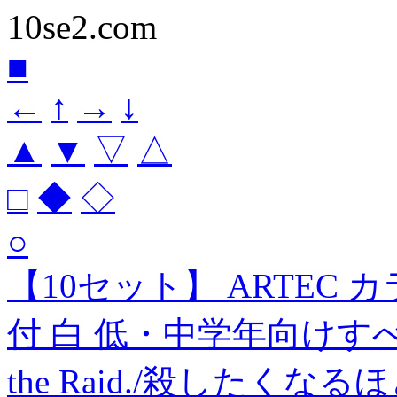
10se2.com
■
←
↑
→
↓
▲
▼
▽
△
□
◆
◇
○
【10セット】 ARTEC
付 白 低・中学年向けすべり
the Raid./殺した