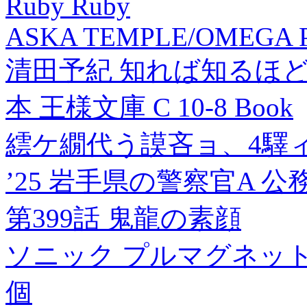
Ruby Ruby
ASKA TEMPLE/OMEGA P
清田予紀 知れば知るほ
本 王様文庫 C 10-8 Book
繧ケ繝代う謨吝ョ、4驛ィ
’25 岩手県の警察官A 
第399話 鬼龍の素顔
ソニック プルマグネット ピ
個