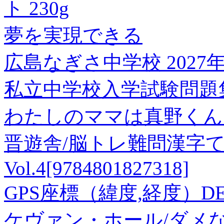
ト 230g
夢を実現できる
広島なぎさ中学校 202
私立中学校入学試験問題集 14[
わたしのママは真野くんで
晋遊舎/脳トレ難問漢字
Vol.4[9784801827318]
GPS座標（緯度,経度）DEG 3
ケヴァン・ホール/ダメ