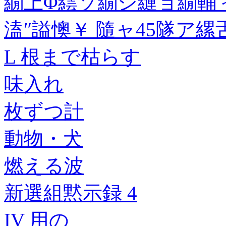
繝上Φ繧ソ繝シ縺ョ繝輔
溘″謚懊￥ 隨ャ45隧ア
L 根まで枯らす
味入れ
枚ずつ計
動物・犬
燃える波
新選組黙示録 4
IV 用の