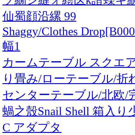
仙蜀顔沿縲 99
Shaggy/Clothes Drop[B00
幅1
カームテーブル スクエア(ブ
り畳み/ローテーブル/折れ
センターテーブル/北欧/完成
蝸之殼Snail Shell 箱
C アダプタ