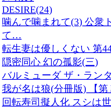
DESIRE(24)
噛んで噛まれて(3) 公
て…
転生妻は優しくない 第4
隠密同心 幻の孤影(三)
バルミューダ ザ・ラン
我が名は狼(分冊版) 【第
回転寿司擬人化 スシは