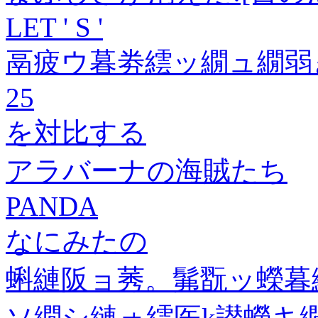
LET ' S '
鬲疲ウ暮劵繧ッ繝ュ繝弱
25
を対比する
アラバーナの海賊たち
PANDA
なにみたの
蝌縺阪ョ莠。髴翫ッ蠑暮
ソ繝シ縺ォ繧医k譛蠑キ