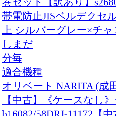
巻セット【訳あり】s268
帯電防止JISベルデクセル
上 シルバーグレー×チャコ
しまだ
分毎
適合機種
オリベート NARITA (成田
【中古】《ケースなし》
b16082/58DRJ-111