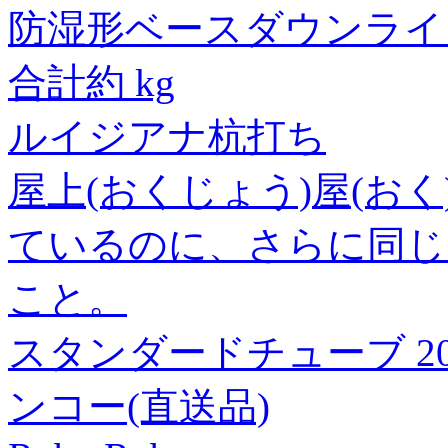
防湿形ベースダウンライ
合計約 kg
ルイジアナ杭打ち
屋上(おくじょう)屋(お
ているのに、さらに同じ
こと。
スタンダードチューブ 20×1 3
ンコー(直送品)