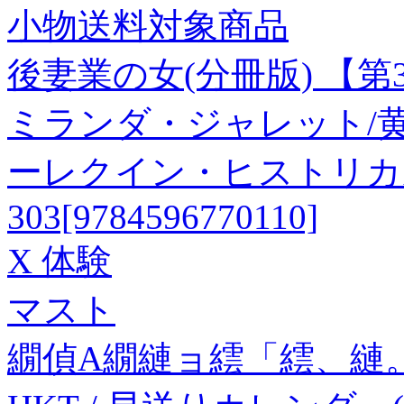
小物送料対象商品
後妻業の女(分冊版) 【第
ミランダ・ジャレット/
ーレクイン・ヒストリカル
303[9784596770110]
X 体験
マスト
繝偵Α繝縺ョ繧「繧、縺