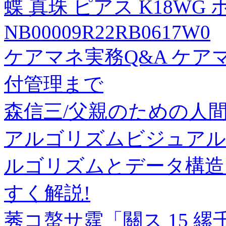
蝶 真珠 ピアス K18W
NB00009R22RB0617W0
ケアマネ実務Q&A ケ
付管理まで
森信三/父親のための人間学[97
アルゴリズムビジュアル
ルゴリズムとデータ構造
すく解説!
莠コ螯サ霆「關ス 15 