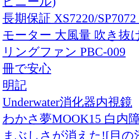
ビニール)
長期保証 XS7220/SP7072 
モーター 大風量 吹き抜
リングファン PBC-009
冊で安心
明記
Underwater消化器内視鏡
わかさ夢MOOK15 白
まぶしさが消えた![目の