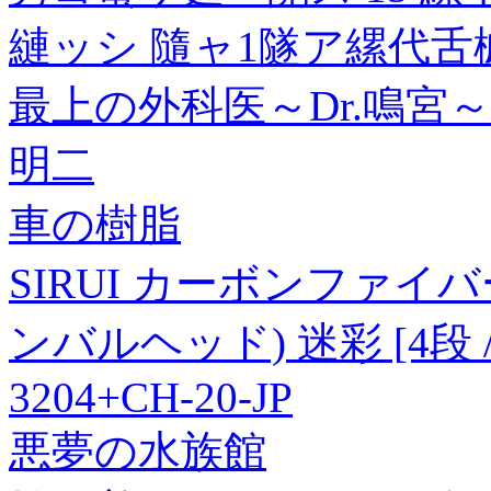
縺ッシ 隨ャ1隧ア縲代舌
最上の外科医～Dr.鳴宮
明二
車の樹脂
SIRUI カーボンファイ
ンバルヘッド) 迷彩 [4段 
3204+CH-20-JP
悪夢の水族館