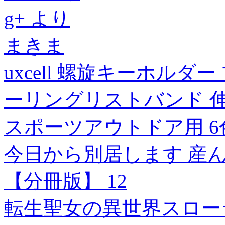
g+ より
まきま
uxcell 螺旋キーホル
ーリングリストバンド 
スポーツアウトドア用 6
今日から別居します 産
【分冊版】 12
転生聖女の異世界スロー