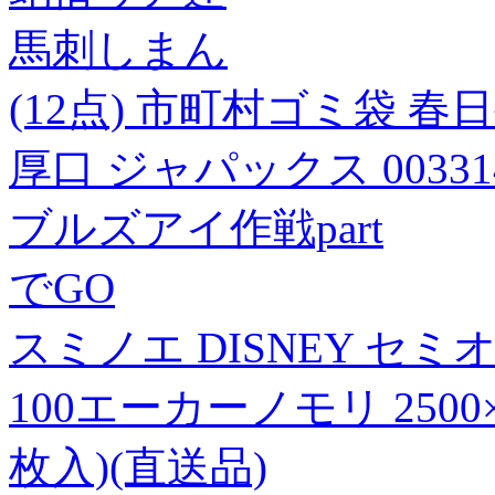
馬刺しまん
(12点) 市町村ゴミ袋 春日
厚口 ジャパックス 00331
ブルズアイ作戦part
でGO
スミノエ DISNEY セ
100エーカーノモリ 2500
枚入)(直送品)