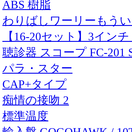
ABS 樹脂
わりばしワーリーもうい
【16-20セット】3イン
聴診器 スコープ FC-201 S
パラ・スター
CAP+タイプ
痴情の接吻 2
標準温度
輸入盤 GOGOHAWK / 10T