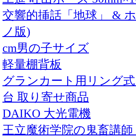
交響的挿話「地球」 & 
ノ版)
cm男の子サイズ
軽量棚背板
グランカート用リング式 
台 取り寄せ商品
DAIKO 大光電機
王立魔術学院の鬼畜講師【