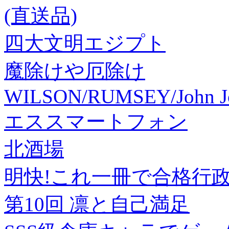
(直送品)
四大文明エジプト
魔除けや厄除け
WILSON/RUMSEY/John Joh
エススマートフォン
北酒場
明快!これ一冊で合格行政書
第10回 凛と自己満足