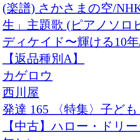
(楽譜) さかさまの空/
生」主題歌 (ピアノソロピー
ディケイド〜輝ける10年/
【返品種別A】
カゲロウ
西川屋
発達 165 〈特集〉子ど
【中古】ハロー・ドリー 