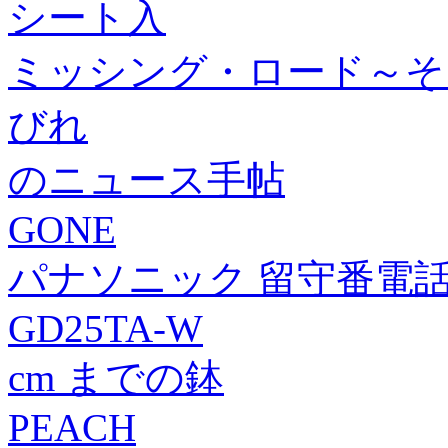
シート入
ミッシング・ロード～そ
びれ
のニュース手帖
GONE
パナソニック 留守番電話機
GD25TA-W
cm までの鉢
PEACH