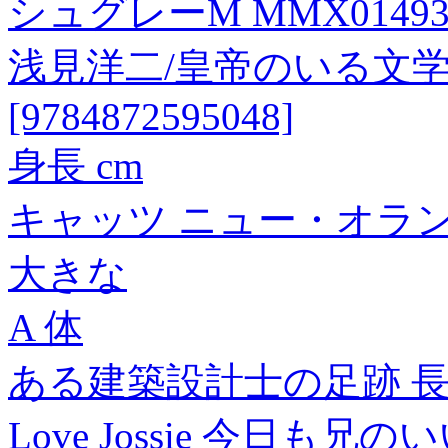
シュグレーM MMX0149
浅見洋二/皇帝のいる文学
[9784872595048]
身長 cm
キャッツ ニュー・オラン
大きな
A 体
ある建築設計士の足跡 長
Love Jossie 今日も兄