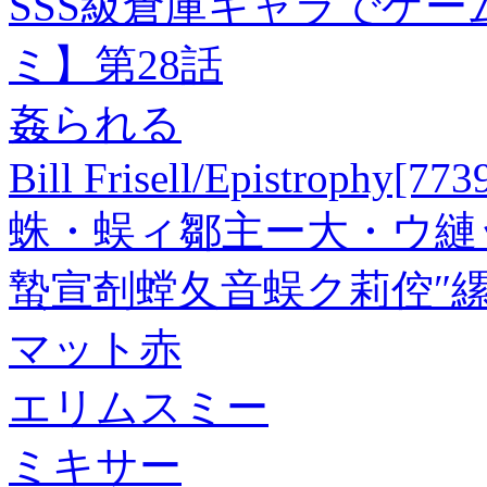
SSS級倉庫キャラでゲ
ミ】第28話
姦られる
Bill Frisell/Epistrophy[773
蛛・蜈ィ鄒主ー大・ウ縺
蟄宣剞螳夂音蜈ク莉倥″縲
マット赤
エリムスミー
ミキサー