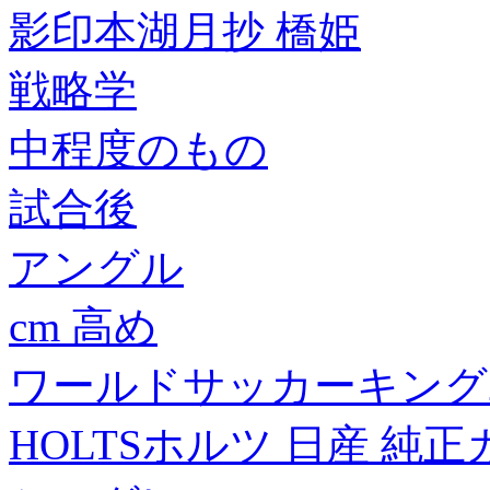
影印本湖月抄 橋姫
戦略学
中程度のもの
試合後
アングル
cm 高め
ワールドサッカーキング20
HOLTSホルツ 日産 純