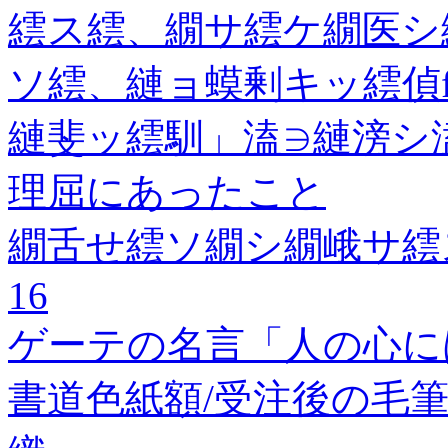
繧ス繧、繝サ繧ケ繝医シ
ソ繧、縺ョ蟆剰キッ繧偵f
縺斐ッ繧馴」溘∋縺滂シ
理屈にあったこと
繝舌せ繧ソ繝シ繝峨サ繧
16
ゲーテの名言「人の心に
書道色紙額/受注後の毛