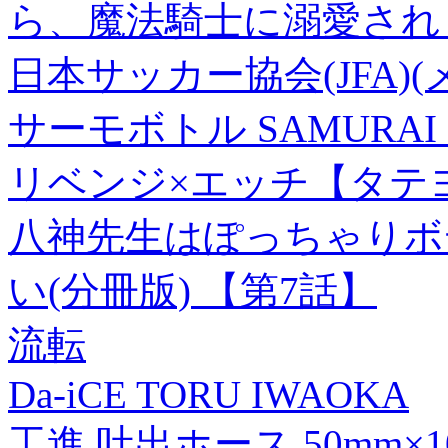
ら、魔法騎士に溺愛されま
日本サッカー協会(JFA)
サーモボトル SAMURAI BL
リベンジ×エッチ【タテヨ
八神先生はぽっちゃりボ
い(分冊版) 【第7話】
流転
Da-iCE TORU IWAOKA
工進 吐出ホース 50mm×10m