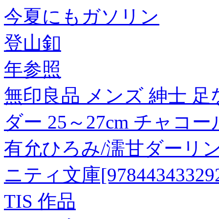
今夏にもガソリン
登山釦
年参照
無印良品 メンズ 紳士 
ダー 25～27cm チャ
有允ひろみ/濡甘ダーリン
ニティ文庫[978443433292
TIS 作品