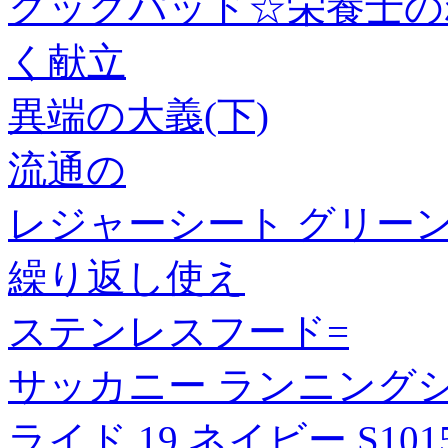
クックパッド☆栄養士の
く献立
異端の大義(下)
流通の
レジャーシート グリーン 
繰り返し使え
ステンレスフード=
サッカニー ランニング
ライド 19 ネイビー S10156