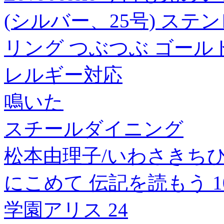
(シルバー、25号) ステ
リング つぶつぶ ゴール
レルギー対応
鳴いた
スチールダイニング
松本由理子/いわさきち
にこめて 伝記を読もう 10[97
学園アリス 24