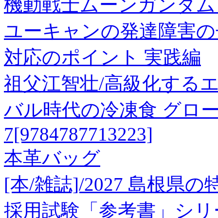
機動戦士ムーンガンダム 
ユーキャンの発達障害の
対応のポイント 実践編
祖父江智壮/高級化する
バル時代の冷凍食 グロ
7[9784787713223]
本革バッグ
[本/雑誌]/2027 島根
採用試験「参考書」シリ