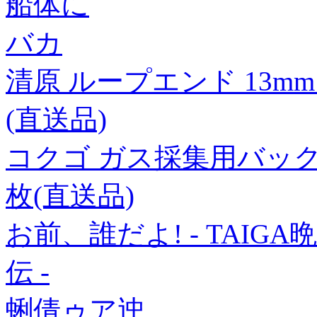
船体に
バカ
清原 ループエンド 13mm 紺
(直送品)
コクゴ ガス採集用バック 両口 
枚(直送品)
お前、誰だよ! - TAIG
伝 -
蜊倩ゥア迚