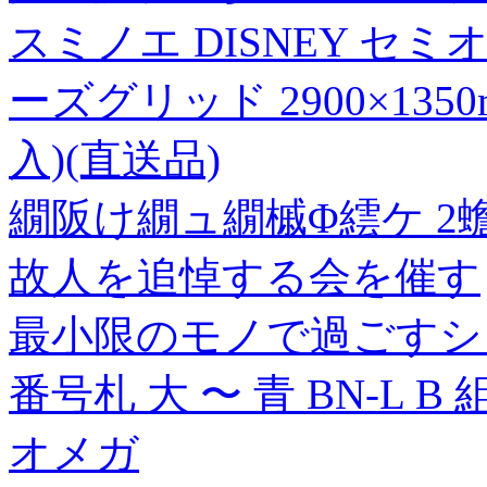
スミノエ DISNEY セ
ーズグリッド 2900×135
入)(直送品)
繝阪け繝ュ繝槭Φ繧ケ 2
故人を追悼する会を催す
最小限のモノで過ごすシ
番号札 大 〜 青 BN-L B
オメガ