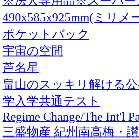
※法人専用品※スーパー
490x585x925mm(ミリメ
ポケットバック
宇宙の空間
芦名星
畠山のスッキリ解ける公
学入学共通テスト
Regime Change/The Int'l 
三盛物産 紀州南高梅・讃岐