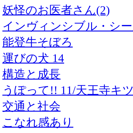
妖怪のお医者さん(2)
インヴィンシブル・シー
能登牛そぼろ
運びの犬 14
構造と成長
うぽって!! 11/天王寺キ
交通と社会
こなれ感あり