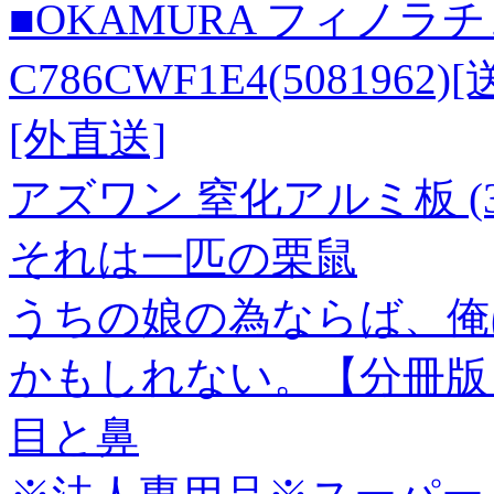
■OKAMURA フィノラ
C786CWF1E4(50819
[外直送]
アズワン 窒化アルミ板 (30×3
それは一匹の栗鼠
うちの娘の為ならば、俺
かもしれない。【分冊版】
目と鼻