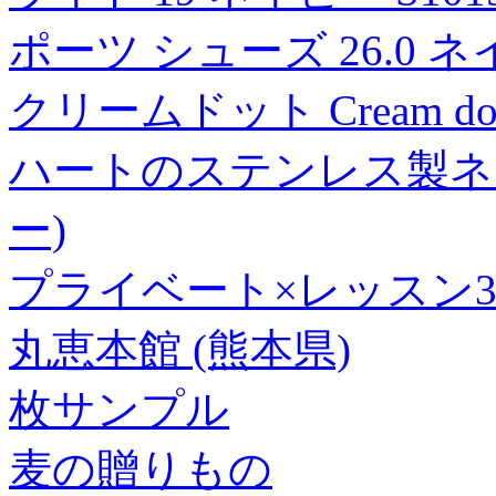
ポーツ シューズ 26.0 
クリームドット Cream 
ハートのステンレス製ネッ
ー)
プライベート×レッスン
丸恵本館 (熊本県)
枚サンプル
麦の贈りもの