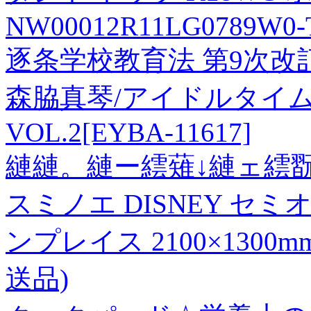
NW00012R11LG0789W0-
逐条学校教育法 第9次改
森脇真琴/アイドルタイム 
VOL.2[EYBA-11617]
縺縺。縺ー繧薙↓縺ェ繧翫
スミノエ DISNEY セ
ンプレイス 2100×1300
送品)