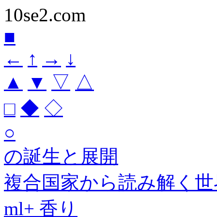
10se2.com
■
←
↑
→
↓
▲
▼
▽
△
□
◆
◇
○
の誕生と展開
複合国家から読み解く世
ml+ 香り