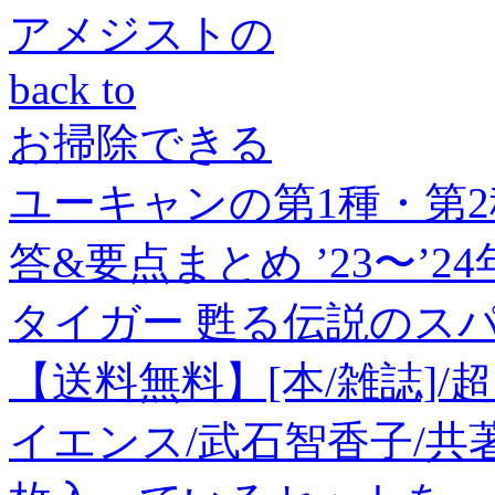
アメジストの
back to
お掃除できる
ユーキャンの第1種・第
答&要点まとめ ’23〜’2
タイガー 甦る伝説のスパイ(
【送料無料】[本/雑誌]
イエンス/武石智香子/共著