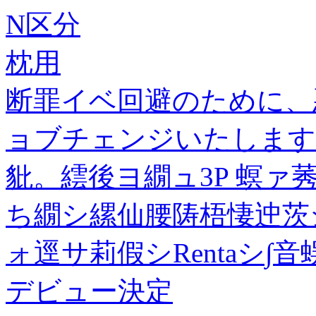
N区分
枕用
断罪イベ回避のために、
ョブチェンジいたします!
豼。繧後ヨ繝ュ3P 螟ァ
ち繝シ縲仙腰陦梧悽迚茨
ォ逕サ莉假シRentaシ∫音
デビュー決定