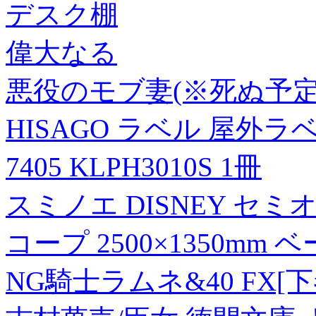
デスク棚
偉大なる
悪役のモブ妻(※死ぬ予定
HISAGO ラベル 屋外ラベ
7405 KLPH3010S 1冊
スミノエ DISNEY セ
コープ 2500×1350mm 
NG騎士ラムネ&40 FX[下