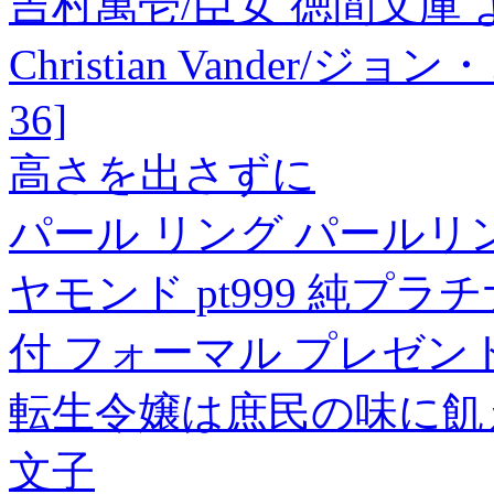
吉村萬壱/臣女 徳間文庫 よ 24-
Christian Vander
36]
高さを出さずに
パール リング パールリン
ヤモンド pt999 純プラ
付 フォーマル プレゼント
転生令嬢は庶民の味に飢え
文子