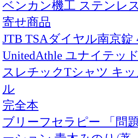
ベンカン機工 ステンレス
寄せ商品
JTB TSAダイヤル南京錠 4
UnitedAthle ユナイテ
スレチックTシャツ キッズ
ル
完全本
ブリーフセラピー 「問