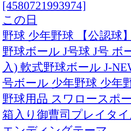
[4580721993974]
この日
野球 少年野球 【公認球
野球ボール J号球 J号 ボ
入) 軟式野球ボール J-NE
号ボール 少年野球 少年
野球用品 スワロースポ
箱入り御曹司プレイタイ
エンディングテーマ