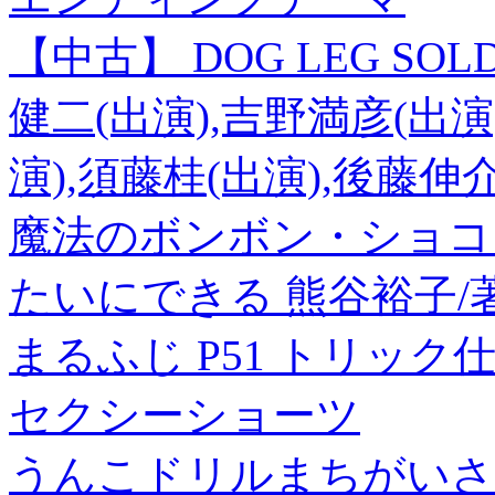
【中古】 DOG LEG SOL
健二(出演),吉野満彦(出演
演),須藤桂(出演),後藤伸介
魔法のボンボン・ショコ
たいにできる 熊谷裕子/
まるふじ P51 トリック
セクシーショーツ
うんこドリルまちがいさ