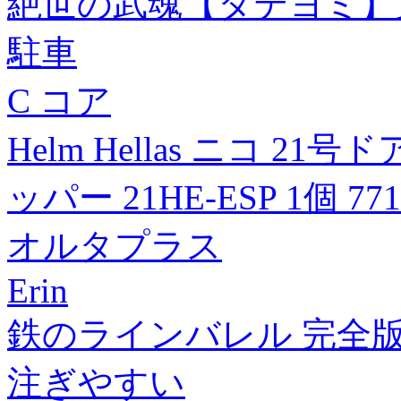
絶世の武魂【タテヨミ】第
駐車
C コア
Helm Hellas ニコ 
ッパー 21HE-ESP 1個 77
オルタプラス
Erin
鉄のラインバレル 完全版(
注ぎやすい