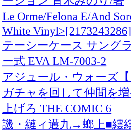
ーション 青木みのり/著
Le Orme/Felona E/And S
White Vinyl>[2173243286
テーシーケース サングラ
ー式 EVA LM-7003-2
アジュール・ウォーズ【タ
ガチャを回して仲間を増
上げろ THE COMIC 6
譏・縺ィ遘九→螂上■繧