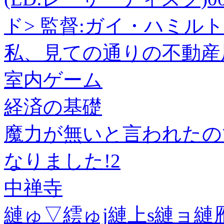
ド> 監督:ガイ・ハミル
私、見ての通りの不動産屋
室内ゲーム
経済の基礎
魔力が無いと言われたの
なりました!2
中禅寺
縺ゅ▽繧ゅj縺上s縺ョ縺