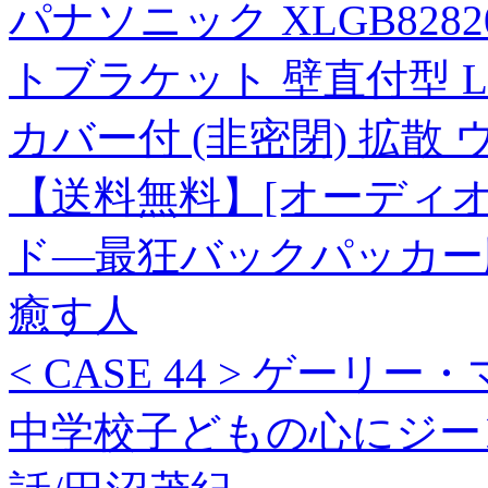
パナソニック XLGB828
トブラケット 壁直付型 LE
カバー付 (非密閉) 拡散
【送料無料】[オーディオ
ド—最狂バックパッカー版/
癒す人
< CASE 44 > ゲーリー
中学校子どもの心にジー