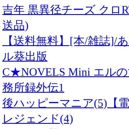
吉年 黒異径チーズ クロRTー
送品)
【送料無料】[本/雑誌]/あ
ル葵出版
C★NOVELS Mini 
務所録外伝1
後ハッピーマニア(5)【
レジェンド(4)