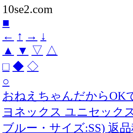
10se2.com
■
←
↑
→
↓
▲
▼
▽
△
□
◆
◇
○
おねえちゃんだからOK
ヨネックス ユニセックス
ブルー・サイズ:SS) 返