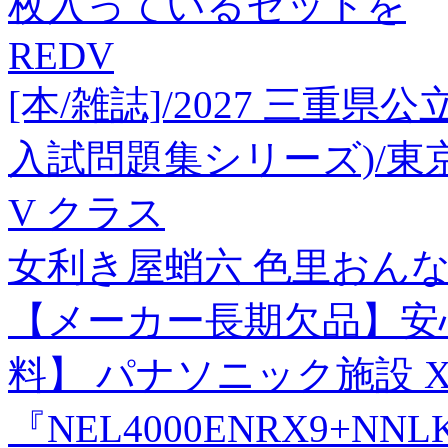
枚入っているセットを
REDV
[本/雑誌]/2027 三重
入試問題集シリーズ)/東
V クラス
女利き屋蛸六 色里おん
【メーカー長期欠品】安
料】 パナソニック施設 XF
『NEL4000ENRX9+NN