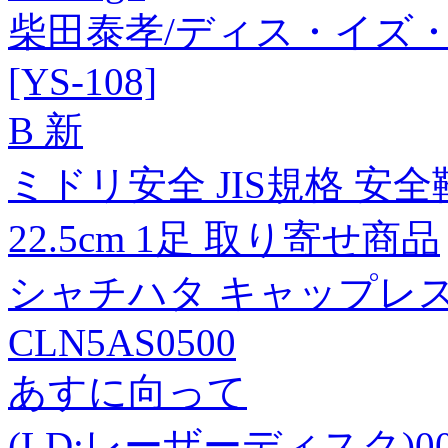
柴田泰孝/ディス・イズ
[YS-108]
B 新
ミドリ安全 JIS規格 安全靴
22.5cm 1足 取り寄せ商品
シャチハタ キャップレス9
CLN5AS0500
あすに向って
(LD:レーザーディスク)