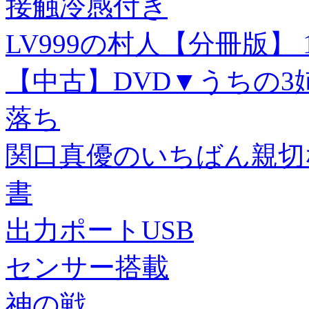
接触冷感付き
LV999の村人【分冊版】 1
【中古】DVD▼うちの3姉
落ち
関口真優のいちばん親切
書
出力ポートUSB
センサー搭載
神の戦