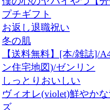
僕の心のヤバイやつ【分冊
プチギフト
お返し退職祝い
冬の肌
【送料無料】[本/雑誌]/A
ン住宅地図)/ゼンリン
しっとりおいしい
ヴィオレ(violet)鮮やか
ズ