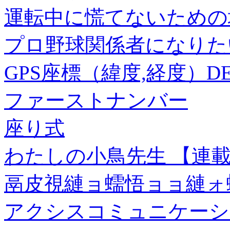
運転中に慌てないための
プロ野球関係者になりた
GPS座標（緯度,経度）DEG 3
ファーストナンバー
座り式
わたしの小鳥先生 【連載
鬲皮視縺ョ蠕悟ョョ縺ォ
アクシスコミュニケーションズ 