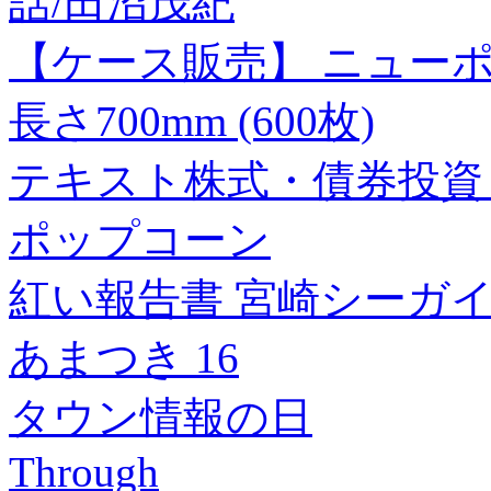
話/田沼茂紀
【ケース販売】 ニューポリビッ
長さ700mm (600枚)
テキスト株式・債券投資 
ポップコーン
紅い報告書 宮崎シーガ
あまつき 16
タウン情報の日
Through