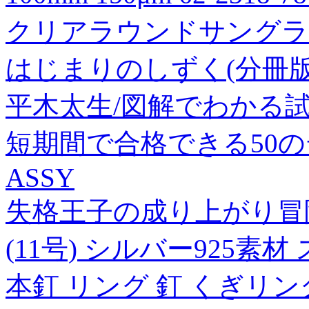
クリアラウンドサングラ
はじまりのしずく(分冊版
平木太生/図解でわかる
短期間で合格できる50のテクニ
ASSY
失格王子の成り上がり冒険
(11号) シルバー925素
本釘 リング 釘 くぎリン