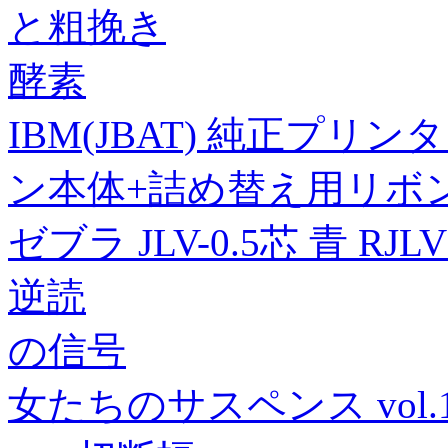
と粗挽き
酵素
IBM(JBAT) 純正プリン
ン本体+詰め替え用リボン
ゼブラ JLV-0.5芯 青 RJLV
逆読
の信号
女たちのサスペンス vol