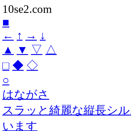
10se2.com
■
←
↑
→
↓
▲
▼
▽
△
□
◆
◇
○
はながさ
スラッと綺麗な縦長シル
います