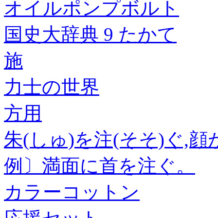
オイルポンプボルト
国史大辞典 9 たかて
施
力士の世界
方用
朱(しゅ)を注(そそ)ぐ
例〕満面に首を注ぐ。
カラーコットン