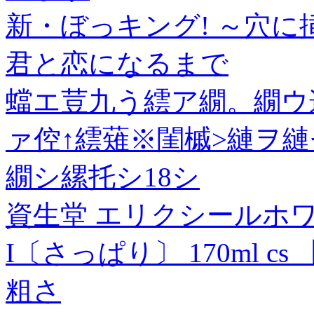
新・ぼっキング! ～穴に挿
君と恋になるまで
蟷エ荳九う繧ア繝。繝ウ
ァ倥↑繧薙※閨槭>縺ヲ縺
繝シ縲托シ18シ
資生堂 エリクシールホ
I〔さっぱり〕 170ml cs 
粗さ