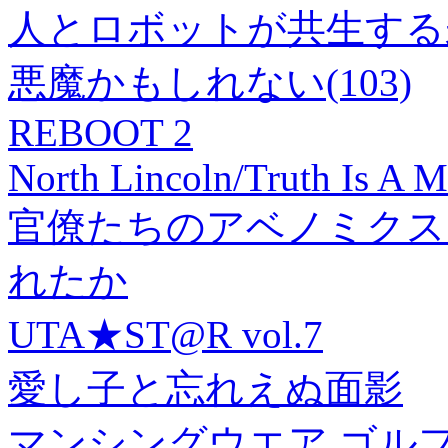
人とロボットが共生する
悪魔かもしれない(103)
REBOOT 2
North Lincoln/Truth Is A 
官僚たちのアベノミクス
れたか
UTA★ST@R vol.7
愛し子と忘れえぬ面影
マンシングウエア ゴルフ