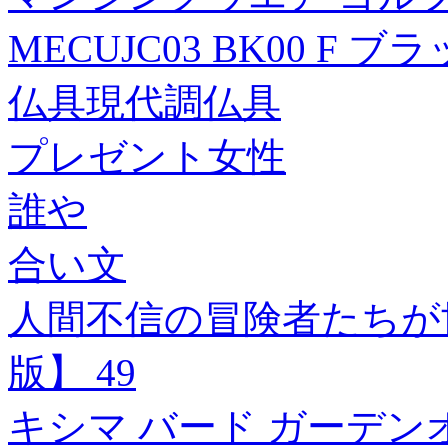
MECUJC03 BK00 F
仏具現代調仏具
プレゼント女性
誰や
合い文
人間不信の冒険者たちが
版】 49
キシマ バード ガーデンオーナ