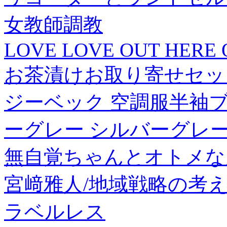
女教師調教
LOVE LOVE OUT HERE 
お茶漬けお取り寄せセッ
ジーベック 空調服半袖ブルゾ
ーグレー シルバーグレー S X
無自覚ちゃんとオトメな男
宮﨑雅人/地域戦略の考え方[97
ラベルレス