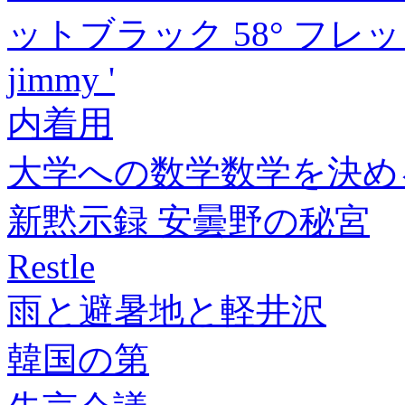
ットブラック 58° フレ
jimmy '
内着用
大学への数学数学を決める論証力
新黙示録 安曇野の秘宮
Restle
雨と避暑地と軽井沢
韓国の第