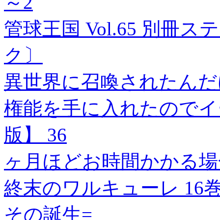
～2
管球王国 Vol.65 別冊ステ
ク〕
異世界に召喚されたんだ
権能を手に入れたのでイ
版】 36
ヶ月ほどお時間かかる場
終末のワルキューレ 16
その誕生=