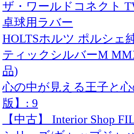
ザ・ワールドコネクト TWC
卓球用ラバー
HOLTSホルツ ポルシェ
ティックシルバーM MMX
品)
心の中が見える王子と心
版】: 9
【中古】 Interior Shop F