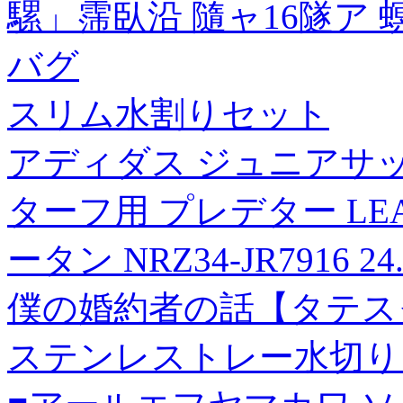
騾」霈臥沿 隨ャ16隧ア 
バグ
スリム水割りセット
アディダス ジュニアサ
ターフ用 プレデター LE
ータン NRZ34-JR7916 
僕の婚約者の話【タテスク
ステンレストレー水切り