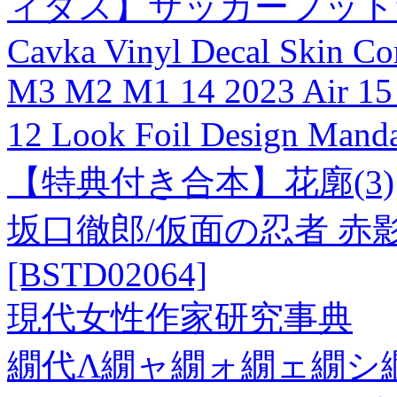
ィダス】サッカーフットサルレ
Cavka Vinyl Decal Skin Co
M3 M2 M1 14 2023 Air 15 
12 Look Foil Design Ma
【特典付き合本】花廓(3)
坂口徹郎/仮面の忍者 赤
[BSTD02064]
現代女性作家研究事典
繝代Λ繝ャ繝ォ繝ェ繝シ