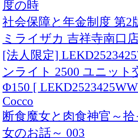
度の時
社会保障と年金制度 第2
ミライザカ 吉祥寺南口店 
[法人限定] LEKD25234
ンライト 2500 ユニッ
Φ150 [ LEKD2523425WW
Cocco
断食魔女と肉食神官～拾
女のお話～ 003