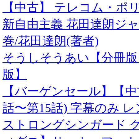
【中古】 テレコム・ポ
新自由主義 花田達朗ジ
巻/花田達朗(著者)
そうしそうあい【分冊版】
版】
【バーゲンセール】【中古
話〜第15話) 字幕のみ 
ストロングシンガード グレーT