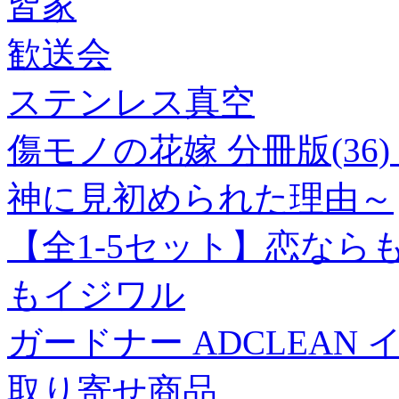
皆家
歓送会
ステンレス真空
傷モノの花嫁 分冊版(3
神に見初められた理由～
【全1-5セット】恋な
もイジワル
ガードナー ADCLEAN 
取り寄せ商品