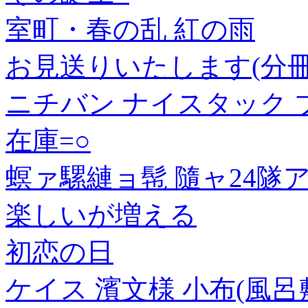
室町・春の乱 紅の雨
お見送りいたします(分冊
ニチバン ナイスタック ブ
在庫=○
螟ァ騾縺ョ髢 隨ャ24
楽しいが増える
初恋の日
ケイス 濱文様 小布(風呂