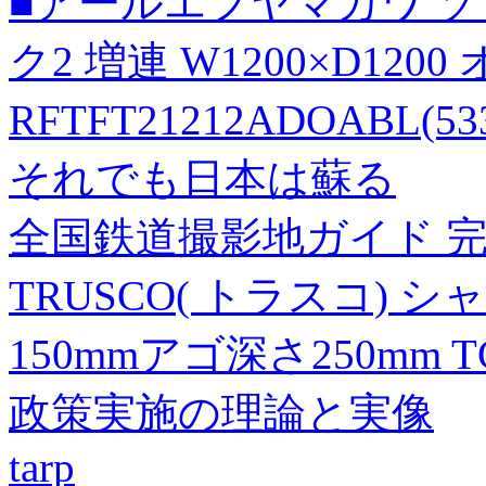
■アールエフヤマカワ 
ク2 増連 W1200×D12
RFTFT21212ADOABL(
それでも日本は蘇る
全国鉄道撮影地ガイド 完全保存
TRUSCO( トラスコ) 
150mmアゴ深さ250mm TC
政策実施の理論と実像
tarp