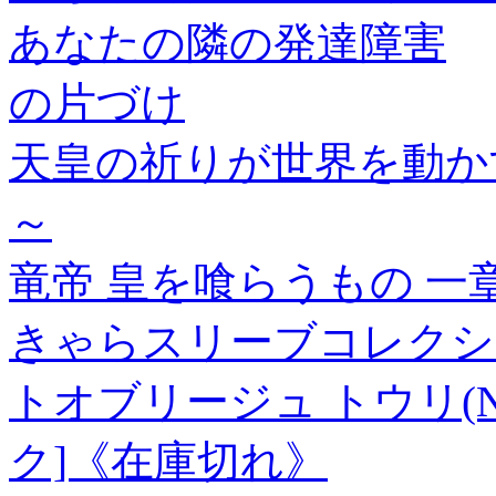
あなたの隣の発達障害
の片づけ
天皇の祈りが世界を動か
～
竜帝 皇を喰らうもの 一
きゃらスリーブコレクシ
トオブリージュ トウリ(No
ク]《在庫切れ》