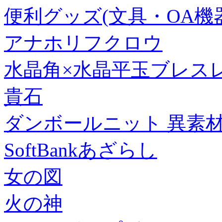
便利グッズ(文具・OA機器) 
アナホリフクロウ
水晶角×水晶平玉ブレスレット
貴石
ダンボールニット 異素
SoftBankあざらし
女の図
火の神