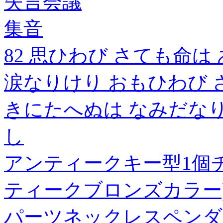
失言会議
集音
82 思ひわび さても命
涙なりけり おもひわび 
きにたへぬは なみだなり
し
アンティークキー型1個
ティークブロンズカラー
パーツネックレスペンダ