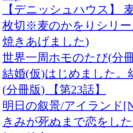
【デニッシュハウス】 麦
枚切※麦のかをりシリー
焼きあげました)
世界一周ホモのたび(分冊版
結婚(仮)はじめました
(分冊版) 【第23話】
明日の叙景/アイランド[NGB
きみが死ぬまで恋をしたい