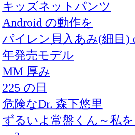
キッズネットパンツ
Android の動作を
パイレン貝入あみ(細目) 
年発売モデル
MM 厚み
225 の日
危険なDr. 森下悠里
ずるいよ常盤くん～私を