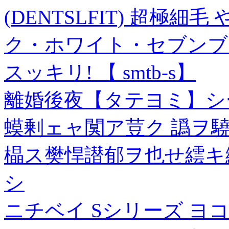
(DENTSLFIT) 超極細
ク・ホワイト・セブンブロ
スッキリ! 【 smtb-s】
離婚後夜【タテヨミ】シーズ
蟆剰ェャ闃ア荳ク 譌ヲ驍
橸ス樊悍譛郁ヲ也せ繧キ
シ
ニチベイ Sシリーズ ヨ