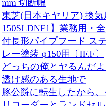
mm 切断幅
東芝(日本キヤリア) 換気
150SLDNF1】業務用
付長形パイプフード ステ
レー塗装 φ150用〔IF.F〕
どっちの俺とヤるんだよ!(
透け感のある生地で
豚公爵に転生したから、
リコーダーとランドセル【