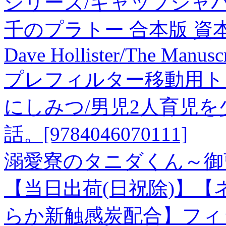
シリーズ/ギャップジャ
千のプラトー 合本版 資
Dave Hollister/The Manu
プレフィルター移動用ト
にしみつ/男児2人育児
話。[9784046070111]
溺愛寮のタニダくん～御
【当日出荷(日祝除)】
らか新触感炭配合】フィ