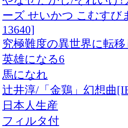
ーズ せいかつ こむすびま
13640]
究極難度の異世界に転移
英雄になる6
馬になれ
辻井淳/「金鶏」幻想曲[IE-
日本人生産
フィルタ付