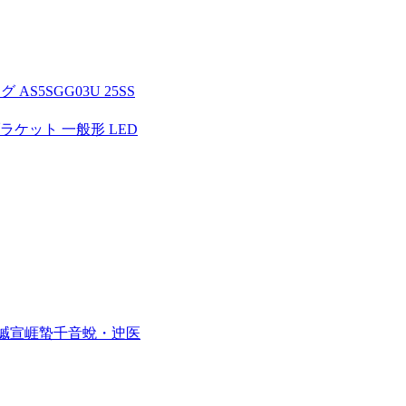
5SGG03U 25SS
 ブラケット 一般形 LED
ス槭宣崕蟄千音蛻・迚医