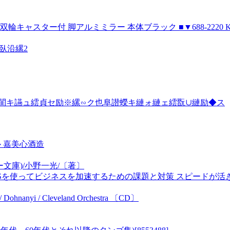
キャスター付 脚アルミミラー 本体ブラック ■▼688-2220 KG-9
臥沿縲2
ョ閨キ讌ュ繧貞セ励※縲∽ク也阜譛蠑キ縺ォ縺ェ繧翫∪縺励◆ス
ル 嘉美心酒造
ー文庫)/小野一光/〔著〕
使ってビジネスを加速するための課題と対策 スピードが活きる組織・開
ohnanyi / Cleveland Orchestra 〔CD〕