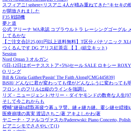
スフィアニ! sphere×リスアニ 4人が積み重ねてきた“キセキの
が開放されました
F35 戦闘機
夢と道
公式 アリーナ WA承認 コブラウルトラ レーシングゴーグル メンズ
してるかな
【ご注文合計25,001円以上送料無料】T区分 パナソニック XLGB82
つくるんです DG アリス紅茶店 【 】 (組立キット)
Session
Nord Organ 3 オルガン
(5日-12日はボーナスストア+5%)セール SALE ロキシー ROXY STAY
O リング
Bill & Gloria Gaither/Passin' The Faith Along[CMG445839]
BiSH/ どんなに君が変わっても僕がどんなふうに変わっても明
フロントのフリルは縦のラインを強調し
リズ・ニュージェント/サリー・ダイヤモンドの数奇な人生[978459
そして今これからも
蠑輔″縺薙b繧翫鬲疲ウ募ュヲ譬。縺ォ縺カ縺。霎シ縺セ繧後k
医療崩壊の真実 渡辺さちこ/著 アキよしかわ/著
ヤニーナ・ファルコヴァスカ/Paderewski: Piano Concerto, Polish Fantasy
ピアニシモでささやいて(1)