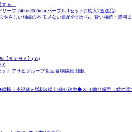
過する。
フ 2400×2000mm パープル 1セット(2枚入)(直送品)
やさしい相続の本 モメない遺産分割から、賢い相続・贈与までこ[978
【タテヨミ】(55)
9)
セット アサヒグループ食品 食物繊維 雑穀
繧蛾ュ皮視縺ォ髢馴&繧上l縺セ縺励◆ス 10蟾サ縲舌ョ繧ク繧