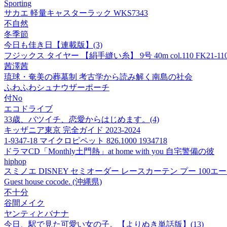
Sporting
サカエ 軽量キャスターラック WKS7343
不自然
冬季節
今日も佳き日【連載版】(3)
フジックス タイヤー 【絹手縫い糸】 9号 40m col.110 FK21-11
茜澤茜
琉球・奄美の葬墓制 考古学から読み解く南島の社会
ふわふわシュナウザーポーチ
付No
エコドライブ
33歳、バツイチ、恋愛からはじめます。(4)
キッザニア東京 完全ガイド 2023-2024
1-9347-18 マイクロピペット 826.1000 1934718
ドラマCD「Monthly土門熱」at home with you 自宅警備の彼
hiphop
スミノエ DISNEY セミオーダー レースカーテン プー 100エーカー
Guest house cocode. (沖縄県)
不十分
谷間メイク
ヤンティとバナナ
今日、駅で見た可愛い女の子。【よりぬき単話版】(13)