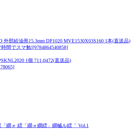
油形15.3mm DP1020 MVE1530X03S160 1本(直送品)
マ勉![9784864540858]
2020 1個 711-0472(直送品)
065]
繝ォ 繧「繝ォ繝繧」繝槭ル繧「 Vol.1