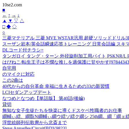
10se2.com
■
←
↑
→
↓
▲
▼
▽
△
□
◆
◇
○
三菱マテリアル 三菱 MVE WSTAR汎用 超硬ソリッドドリル3D 外部給
スーザン岩本/英会話瞬速応答トレーニング 日常会話編 スキマ時間でス
DLコード付チラシ=
タンガロイ タング・ターン 外径旋削加工用バイト PSKNR/L PSKNL
はぴねこ/転生王子は不憫な推しを過保護に甘やかす[9784434378
自宅用
のマイクに対応
この2曲は
40代からの自分革命 幸福に生きるための33の新習慣
LCIセダンアップデート
なつめとなつめ【単話版】 第40話(後編)
貸切
無知な女子生徒たちを快楽に導くドスケベ性職者のお仕事
繝輔ぃ繧、繝翫Ν繝輔ぃ繝ウ繧ソ繧ク繝シ 25th繝。繝「繝ェ繧「
浮世絵師列伝歌麿から北斎まで
Steve Arguelles/Circuit[BDV9823]