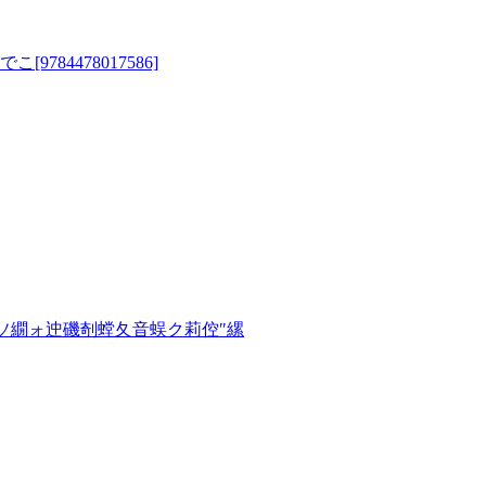
4478017586]
ソ繝ォ迚磯剞螳夂音蜈ク莉倥″縲