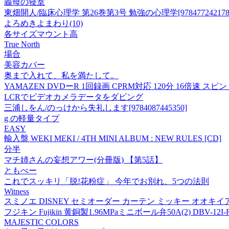
義母の寝室
東畑開人/臨床心理学 第26巻第3号 勉強の心理学[978477242178
よろめきよまわり(10)
各サイズマウント高
True North
場合
美容カバー
奥まで入れて、私を満たして。
YAMAZEN DVDーR 1回録画 CPRM対応 120分 16倍速 スピンド
LCRでビデオカメラデータをダビング
三浦しをん/のっけから失礼します[9784087445350]
g の軽量タイプ
EASY
輸入盤 WEKI MEKI / 4TH MINI ALBUM : NEW RULES [CD]
分半
マチ姉さんの妄想アワー(分冊版) 【第5話】
ともべー
これでスッキリ「脱!花粉症」 今年でお別れ、5つの法則
Witness
スミノエ DISNEY セミオーダー カーテン ミッキー オオキイアネ
フジキン Fujikin 黄銅製1.96MPaミニボール弁50A(2) DBV-12I-R
MAJESTIC COLORS