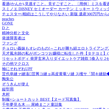
看過(かんか),見逃すこと。見すごすこと。〔用例〕ミスを看
スミノエ DISNEY セミオーダー カーテン ミッキー トウィッグリー
チェスター/相続はこうしてやりなさい 新版 遺産300万円からの
peaches
GONE
D と
精神分析と文化
発達障害者は
ファング
チョロい義妹もオレのもの!～これが勝ち組エロトライアングル
天才風水師の私がポンコツお嬢様に転生した件【タテヨミ】(3
リセットボディ 発芽玄米入りダイエットケア雑炊 5食入り 2
その他マクロス
袖にそれぞれUPF
荳也阜縺ァ縺溘□荳莠コ縺ョ鬲皮黄菴ソ縺 ス櫁サ「閨キ縺励◆
陶朱公
ぞうきんが使え
縦型用
木村
制服×ショートカット BEST【ヌード写真集】
千年夢見る木 ― 尾崎まこと童話集