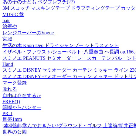
あの子の子ども ベツフレプチ(27)
3M スコッチ マスキングテープ ドラフティングテープ カッター付 紙箱入
MUSIC 盤
hair
治療や
レンジローバーのVogue
宮城
生活の木 Kaori Deo ドライシャンプー シトラスミント
イザベル・ファウスト/シューベルト: 八重奏曲 ヘ長調 op.166, D80
スミノエ PEANUTS セミオーダー レースカーテン バルーントリップ
Hand
スミノエ DISNEY セミオーダー カーテン ミッキー ライン 2300
スミノエ DISNEY セミオーダー カーテン ミッキー ドットリング 
マーク登録
敗れる
自由は存在するか
FREE(1)
暗闇からハンター
PR-1
目盛1mm
[本/雑誌]/学んでおきたい!グラウンド・ゴルフ 上達編/朝井正
世界の公園