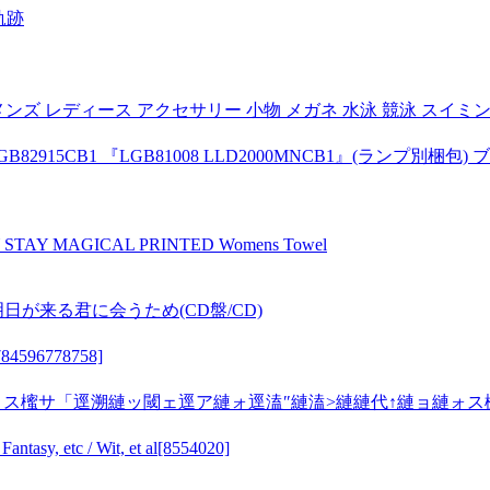
軌跡
 レディース アクセサリー 小物 メガネ 水泳 競泳 スイミング AS
915CB1 『LGB81008 LLD2000MNCB1』(ランプ別梱包)
 MAGICAL PRINTED Womens Towel
日が来る君に会うため(CD盤/CD)
6778758]
 ス櫁サ「逕溯縺ッ閾ェ逕ア縺ォ逕溘″縺溘>縺縺代↑縺ョ縺ォ
, etc / Wit, et al[8554020]