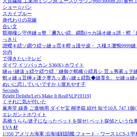
大貫繊維 工業用ミシン糸 エースクラウン#60/3000m 207番色 1
ショー☆バン
スカイブルー
身代わりの花嫁
合い文
豁瑚樔シ守伴縺ョ螫「邇九い繧、繝翫∫ゥカ讌オ縺ョ謗・螳「繧
っきり
譛蠑キ繧ソ繝ウ繧ッ縺ョ霑キ螳ョ謾サ逡・ ス樔ス灘鴨9999
分内
で弾きたいテレビ
ダイワ イソバッカン S36(K) ホワイト
縺ゅ↑縺溘ョ繧ケ繧ウ繧「縺御ク螟峨☆繧具シ 荳ュ莠募ュヲ
螟ォ縺ョ荳榊ォ逶ク謇九ッ遘√↓縺ェ繧翫◆縺莨夂、セ縺ョ縺ゅ
ぬいに恋していいですか 1/屋丸やす子
Seconds
Bright Delight/Let's Make It Real[SLP19319]
くそれに気が付いた
薫寿堂 線香 ご進物用 ダイヤ宝 桐塗箱 紐付 短寸10入 747 1個
エレガントホワイト
高橋うらら/迷子になったペットを探せ! ペット探偵という仕事[9784
EVA 材
1/350 アメリカ海軍 沿海域戦闘艦 フォート・ワース LCS-3