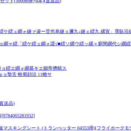
セット(3000m巻×6本)(直送品)
ケ繧ュ繝ォ縺ァ逡ー荳也阜縺ョ邇九↓縺ェ繧九 縲宣」霈臥沿縲
縺ョ繝ャ繧「繧ケ繧ュ繝ォ謖√■繧ソ繝ウ繧ッ縲∝窮閠繝代シ繝繧
縺ョ繧エ繝ォ繝慕キエ鄙帝擠蜻ス
ョ蟄舌 蛻蜀顔沿 11蟾サ
(直送品)
065281932]
 甲板マスキングシート (トランぺッター 04553用)[フライホーク