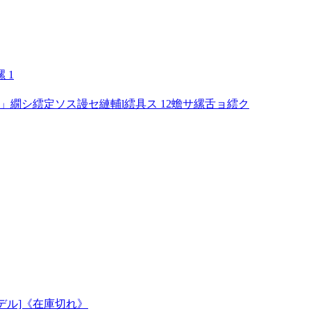
 1
」繝シ繧定ソス謾セ縺輔l繧具ス 12蟾サ縲舌ョ繧ク
モデル]《在庫切れ》