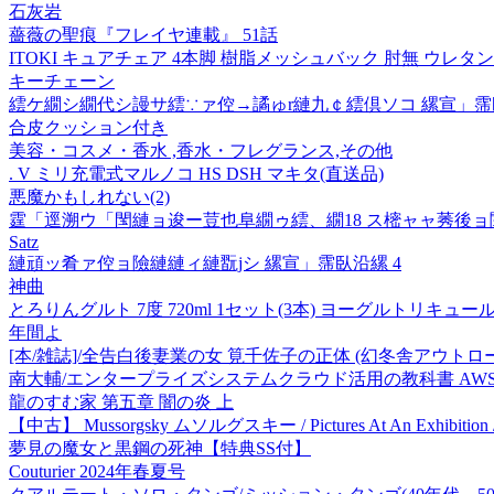
石灰岩
薔薇の聖痕『フレイヤ連載』 51話
ITOKI キュアチェア 4本脚 樹脂メッシュバック 肘無 ウレタン双輪
キーチェーン
繧ケ繝シ繝代シ謾サ繧∵ァ倥→譎ゅr縺九￠繧倶ソコ 縲宣」霈
合皮クッション付き
美容・コスメ・香水 ,香水・フレグランス,その他
. V ミリ充電式マルノコ HS DSH マキタ(直送品)
悪魔かもしれない(2)
霆「逕溯ウ「閠縺ョ逡ー荳也阜繝ゥ繧、繝18 ス樒ャャ莠後
Satz
縺頑ッ肴ァ倥ョ險縺縺ィ縺翫jシ 縲宣」霈臥沿縲 4
神曲
とろりんグルト 7度 720ml 1セット(3本) ヨーグルトリキュー
年間よ
[本/雑誌]/全告白後妻業の女 筧千佐子の正体 (幻冬舎アウトロ
南大輔/エンタープライズシステムクラウド活用の教科書 AWSを
龍のすむ家 第五章 闇の炎 上
【中古】 Mussorgsky ムソルグスキー / Pictures At An Exhibition / D
夢見の魔女と黒鋼の死神【特典SS付】
Couturier 2024年春夏号