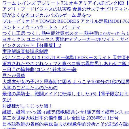
ワーム レインズ アジミート 731 オキアミアイスFピンクK
アグリ・フードビジネスの法実務 食農のサステナビリティと
頭がよくなるロジカルパズルゲーム 島をつ
ブルーピリオド × TOWER RECORDS アクリル定規[MD01-762
ドント・ノウ・ハウ・トゥ・パーティ
つくし工房 つくし 熱中症対策ポスター 熱中症にかかったら CN13 1
ヨネックス ユニセックス 裏地付Vブレーカー(ホワイト・サイズ
ピンクスパット【分冊版】 2
実務解説直接請求制度
パナソニック XLX CELTLA 一体型LEDベースライト 天井
追放されたやさぐれシェフと腹ペコ娘の異世界しあわせご飯 コミ
三日月の輪舞曲(ロンド) 鈴木幸一/著
見たが最後
大親友が女の子だと思春期に困る ようこそ1000分の1秒の世
入学のこどもたちのための
最強の黒騎士、戦闘メイドに転職しました (6)【電子限定お
矢沢
お嬢様がしくじった後 1
縺縺、縺狗ァ√ッ謐ィ縺ヲ繧峨l繧具シサ1隧ア螢イ繧奇シス stor
第二次世界大戦日本の傑作機コレ全国版 2026年9月1日号
日本語教師の省察的実践 語りの現象学的分析とその記述を読む