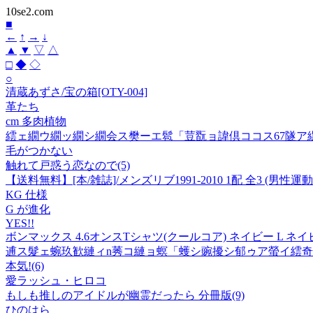
10se2.com
■
←
↑
→
↓
▲
▼
▽
△
□
◆
◇
○
清蔵あずさ/宝の箱[OTY-004]
革たち
cm 多肉植物
繧ェ繝ウ繝ッ繝シ繝会ス樊ーエ髱「荳翫ョ諱倶ココス67隧ア
毛がつかない
触れて戸惑う恋なので(5)
【送料無料】[本/雑誌]/メンズリブ1991-2010 1配 全3 (
KG 仕様
G が進化
YES!!
ボンマックス 4.6オンスTシャツ(クールコア) ネイビー L ネイビー 
逋ス髮ェ蜿玖歓縺ィn莠コ縺ョ螟「蠖シ豌擾シ郁ゥア螢イ繧奇シ
本気!(6)
愛ラッシュ・ヒロコ
もしも推しのアイドルが幽霊だったら 分冊版(9)
ひのはら