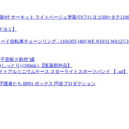
サーキット ライトベージュ塗装(5Y7/1) ヨコ500×タテ1100×
タテヨミ】
チェーンリング - 110x50T (4H) WE N10/11 WA127-370-
千音蜈ク莉倥″縲
(しっとり) (160mL) 【医薬部外品】
 mm スターライトアルミニウムケース スターライトスポーツバンド 【 -ud】
守護者たち BP01 ボックス 円谷プロダクション