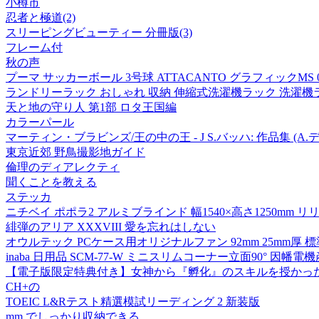
小樽市
忍者と極道(2)
スリーピングビューティー 分冊版(3)
フレーム付
秋の声
プーマ サッカーボール 3号球 ATTACANTO グラフィックMS 084
ランドリーラック おしゃれ 収納 伸縮式洗濯機ラック 洗濯機ラック
天と地の守り人 第1部 ロタ王国編
カラーパール
マーティン・ブラビンズ/王の中の王 - J S.バッハ: 作品集 (A.
東京近郊 野鳥撮影地ガイド
倫理のディアレクティ
聞くことを教える
ステッカ
ニチベイ ポポラ2 アルミブラインド 幅1540×高さ1250mm リリー
緋弾のアリア XXXVIII 愛を忘れはしない
オウルテック PCケース用オリジナルファン 92mm 25mm厚 標準 2
inaba 日用品 SCM-77-W ミニスリムコーナー立面90° 因幡電
【電子版限定特典付き】女神から『孵化』のスキルを授かっ
CH+の
TOEIC L&Rテスト精選模試リーディング 2 新装版
mm でしっかり収納できる