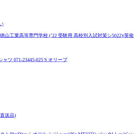
い
山工業高等専門学校 (’22 受験用 高校別入試対策シ5022)/英
071-23445-025 S オリーブ
(直送品)