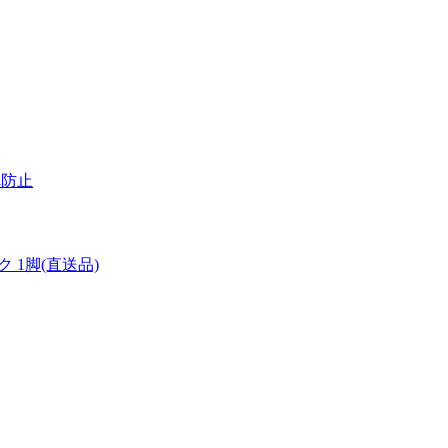
れ防止
 1脚(直送品)