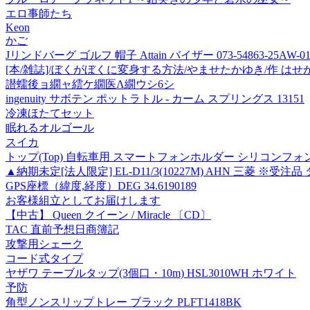
エロ事師たち
Keon
かご
Jリンドバーグ ゴルフ 帽子 Attain バイザー 073-54863-25AW
[本/雑誌]/ぼくがぼくに変身する方法/やませたかゆき/作 はせ
譛蠕後ョ繝ャ繧ケ繝医Λ繝ウシ6シ
ingenuity サボテン ポットラトル - カーム スプリングス 13151
冷凍ほたてセット
眠れるオルゴール
スイカ
トップ(Top) 自転車用 スマートフォンホルダー シリコンフォ
▲納期未定[法人限定] EL-D11/3(10227M) AHN 三菱 ※受注品 ダ
GPS座標（緯度,経度）DEG 34.6190189
お客様組立としてお届けします
【中古】 Queen クイーン / Miracle 〔CD〕
TAC 直前予想日商簿記
攻撃用シェーク
コード式タイプ
ヤザワ テーブルタップ(3個口・10m) HSL3010WH ホワイト
予防
角型ノンスリップトレー ブラック PLFT1418BK