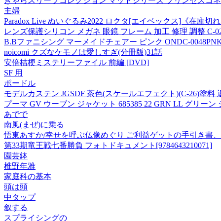
きゃらスリーブコレクション マットシリーズ プリンセスコネクト!Re
主婦
Paradox Live ぬいぐるみ2022 ロクタ[エイベックス]《在庫切
レンズ保護シリコン メガネ 眼鏡 フレーム 加工 修理 調整 C-02
B.Bファニシング マーメイドチェアー ピンク ONDC-0048PN
noicomi クズなケモノは愛しすぎ(分冊版)31話
安倍桔梗ミステリーファイル 前編 [DVD]
SF 用
ポードル
モデルカステン JGSDF 茶色(スケールエフェクト)(C-26)塗料
プーマ GV ウーブン ジャケット 685385 22 GRN LL グリー
あでで
南風(まぜ)に乗る
悟東あすか/幸せを呼ぶ仏像めぐり ご利益ゲットの手引き書、仏像参
第33期竜王戦七番勝負 フォトドキュメント[9784643210071]
園芸鉢
椎野年雅
家庭科の基本
頭は頭
中タップ
叙する
スプライシングの