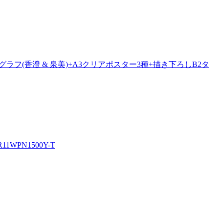
フ(香澄 & 泉美)+A3クリアポスター3種+描き下ろしB2タ
WPN1500Y-T