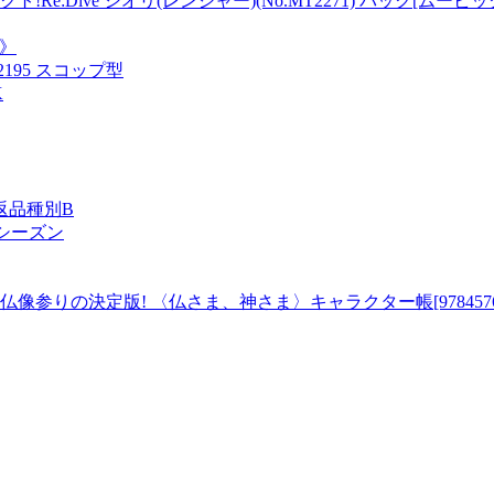
:Dive シオリ(レンジャー)(No.MT2271) パック[ムー
れ》
195 スコップ型
K
 返品種別B
ン シーズン
りの決定版! 〈仏さま、神さま〉キャラクター帳[978457611