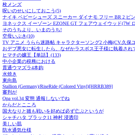
枚メンズ
呪いのせいにしておこう(5)
ナイキ ベビーシューズ スニーカー ダイナモ フリー BR 2 ピンク IV
ヨネックス イーゾーン EZONE GT フェアウェイウッド(7W ロ
そのうちより、いまのうち!
空母いぶき(10)
TV アニメ うらら迷路帖 キャラクターソング2 小梅(CV.久保ユリ
おデブ悪女に転生したら、なぜかラスボス王子様に執着されて
ヒマチの嬢王【単話】(133)
中小企業の税務における
貫通ウマズラ4本鈎
水焼き
東向島
Stallion (Germany)/RiseRide (Colored Vinyl)[HRRB389]
審判が
Qpa vol.34 変態 通報しないでね
からだとこころ
国大なりと雖も戦いを好めば必ず亡ぶというが
シャチハタ ブラック11 神村 浸透印
美しい肌
防水通気仕様