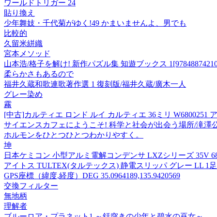
ワールドトリガー 24
貼り換え
少年舞妓・千代菊がゆく!49 かまいませんよ、男でも
比較的
久留米絣織
宮本メソッド
山本浩/格子を解け! 新作パズル集 知遊ブックス 1[97848874210
柔らかさもあるので
福井久蔵和歌連歌著作選 1 復刻版/福井久蔵/廣木一人
グレー染め
霧
[中古]カルティエ ロンド ルイ カルティエ 36ミリ W680025
サイエンスカフェにようこそ! 科学と社会が出会う場所/滝澤
ホルモンをひとつひとつわかりやすく。
坤
日本ケミコン 小型アルミ電解コンデンサ LXZシリーズ 35V 680μF 
アイトス TULTEX(タルテックス) 静電スリッパ グレー LL 1
GPS座標（緯度,経度）DEG 35.0964189,135.9420569
交換フィルター
無地柄
理解者
ブルーロア・プラネット1 ～銛突きの少年と碧水の巫女～