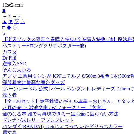
10se2.com
■
←
↑
→
↓
▲
▼
▽
△
□
◆
◇
○
【楽天ブックス限定全巻購入特典+全巻購入特典+他】魔法科高校の
ペストリー+ロングクリアポスター+他)
カワダ
Dr Phil
逆輸入SND
そんな人いる
アズマ 工業用ミシン糸 KPFエテルノ 0/500m 3番色 1本(500m巻
漢服着物に最高な舞台グッズ
[ムーンレーベル 公式] パール ペンダント レディース 7.0mm アコ
救う者
【全1-20セット】赤字鉄道のギャル車掌～おじさん、アタシと
八月の光 下 岩波文庫 / W.フォークナー 〔文庫〕
金のなる本 誰でも再現できる一生お金に困らない方法
ドンナバスレリーフブレスレット
バンダイ(BANDAI) じゅじゅつっち いたどりっちカラー
居丈高