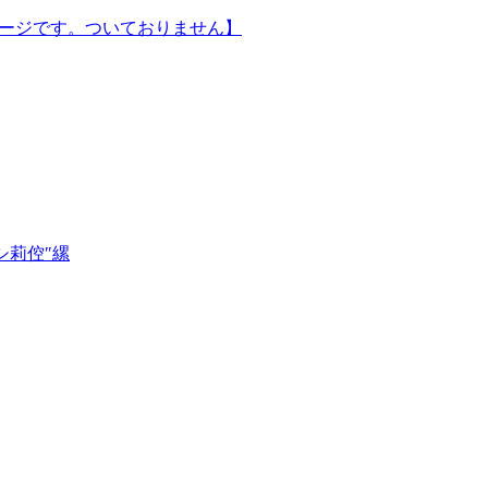
はイメージです。ついておりません】
シ莉倥″縲