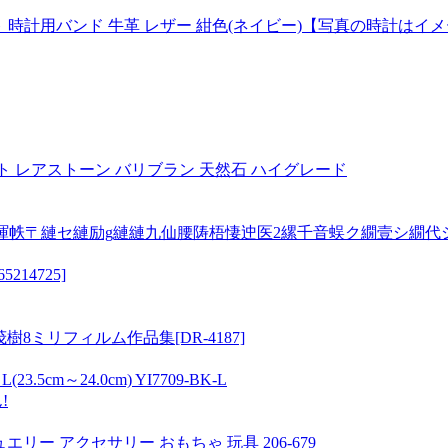
ベルト 時計用バンド 牛革 レザー 紺色(ネイビー)【写真の時計
レット レアストーン バリブラン 天然石 ハイグレード
諢帙〒縺セ縺励g縺縺九仙腰陦梧悽迚医2縲千音蜈ク繝壹シ繝代
14725]
8ミリフィルム作品集[DR-4187]
m～24.0cm) YI7709-BK-L
!
リー アクセサリー おもちゃ 玩具 206-679