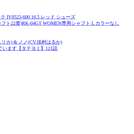
0523-600 16.5 レッド シューズ
フト22度)RK-04GT WOMEN専用シャフト L カラーなし
カ) & ノノ(CV.佳村はるか)
います【タテヨミ】121話