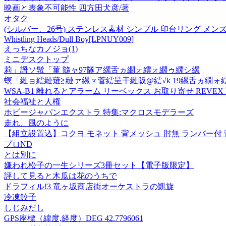
映画と表象不可能性 四方田犬彦/著
オタク
(シルバー、26号) ステンレス素材 シンプル 印台リング メン
Whistling Heads/Dull Boy
[LPNUY009]
えっちなカノジョ(1)
ミニデスクトップ
莉」譖ソ髢「菫 隨ャ97隧ア縲舌ヵ繝ォ繧ォ繝ゥ繝シ縲
螟「縺ョ繧縺薙≧縺ァ縲∝菅繧呈干縺阪@繧√k 19縲舌ヵ繝ォ
WSA-B1 離れるとアラーム リーベックス お取り寄せ REVEX 
社会福祉と人権
ホビージャパンエクストラ 特集:マクロスモデラーズ
走れ、風のように
【組立設置込】コクヨ モネット 背メッシュ 肘無 ランバー付 
プロND
とは別に
嫌われ松子の一生シリーズ3冊セット【電子版限定】
評して見ると木瓜は花のうちで
ドラフィル!3 竜ヶ坂商店街オーケストラの凱旋
冷凍餃子
しじみだし
GPS座標（緯度,経度）DEG 42.7796061