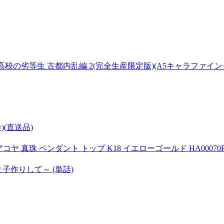
劣等生 古都内乱編 2(完全生産限定版)(A5キャラファイングラ
)(直送品)
ヤ 真珠 ペンダント トップ K18 イエローゴールド HA00070R11
子作りして～ (単話)