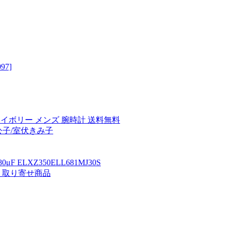
97]
1 アイボリー メンズ 腕時計 送料無料
公子/室伏きみ子
ELXZ350ELL681MJ30S
足 取り寄せ商品