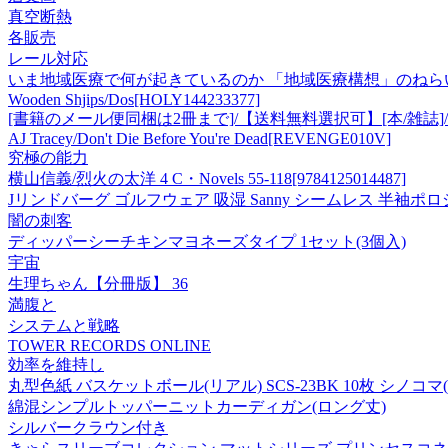
真空断熱
各販売
レール対応
いま地域医療で何が起きているのか 「地域医療構想」のねら
Wooden Shjips/Dos[HOLY144233377]
[書籍のメール便同梱は2冊まで]/【送料無料選択可】[本/雑誌]/徳
AJ Tracey/Don't Die Before You're Dead[REVENGE010V]
究極の能力
横山信義/烈火の太洋 4 C・Novels 55-118[9784125014487]
Jリンドバーグ ゴルフウェア 吸湿 Sanny シームレス 半袖ポロシャツ 
闇の刺客
ディッパーシーチキンマヨネーズタイプ 1セット(3個入)
宇宙
生理ちゃん【分冊版】 36
満腹と
システムと戦略
TOWER RECORDS ONLINE
効率を維持し
丸型色紙 バスケットボール(リアル) SCS-23BK 10枚 シノコマ
綿混シンプルトッパーニットカーディガン(ロング丈)
シルバークラウン付き