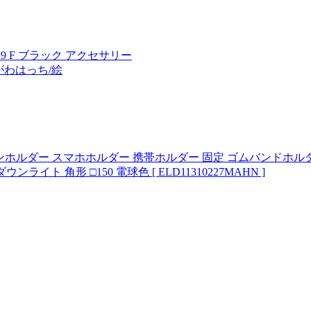
-019 F ブラック アクセサリー
がわはっち/絵
ンホルダー スマホホルダー 携帯ホルダー 固定 ゴムバンドホルダ
ウンライト 角形 □150 電球色 [ ELD11310227MAHN ]