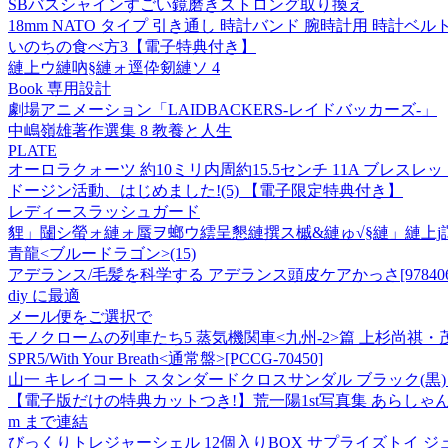
SBバスシャインすごい鏡磨きストロング取り換え
18mm NATO タイプ 引き通し 時計バンド 腕時計用 時計
いのちの食べ方3【電子特典付き】
縺上ウ縺吶§縺ォ逕伜剱縺ソ 4
Book 専用設計
劇場アニメーション「LAIDBACKERS-レイドバッカーズ-」
中嶋嶺雄著作選集 8 教養と人生
PLATE
オーロラクォーツ 約10ミリ内周約15.5センチ 11A ブレス
ドージン活動、はじめました!(5) 【電子限定特典付き】
レディースラッシュガード
貍」闥シ螢ォ縺ォ蜃ヲ螂ウ繧呈懇縺撰ス槭&縺ゅ√§縺」縺上j
青龍<ブルードラゴン>(15)
アデランス/毛髪を科学する アデランス頭皮ケアかっさ[97840652
diy に最適
メール便をご選択で
モノクロームの列車たち5 蒸気機関車<九州-2>篇 上杉尚祺・茂樹
SPR5/With Your Breath<通常盤>[PCCG-70450]
山一 キレイコート スタンダードクロスサンダル ブラック(黒) L(23.5c
【電子版だけの特典カットつき!】荒一陽1st写真集 あらしゃん
m まで連結
びっくりトレジャーシェル 12個入りBOX サプライズトイ ジュエ