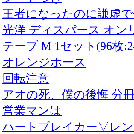
王者になったのに謙虚で
光洋 ディスパース オン
テープ M 1セット(96枚
オレンジホース
回転注意
アオの死、僕の後悔 分冊版
営業マンは
ハートブレイカー▽レンタ