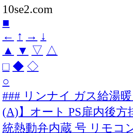
10se2.com
■
←
↑
→
↓
▲
▼
▽
△
□
◆
◇
○
### リンナイ ガス給湯暖房
(A)】オート PS扉内後方
統熱動弁内蔵 号 リモコ