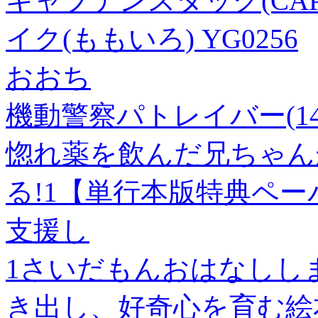
キャプテンスタッグ(CAPT
イク(ももいろ) YG0256
おおち
機動警察パトレイバー(14
惚れ薬を飲んだ兄ちゃん
る!1【単行本版特典ペー
支援し
1さいだもんおはなしし
き出し、好奇心を育む絵