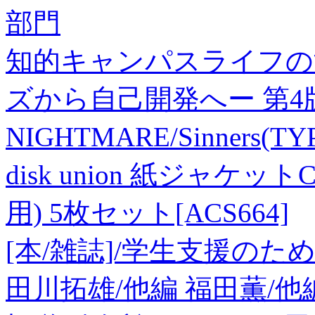
部門
知的キャンパスライフの
ズから自己開発へー 第4版
NIGHTMARE/Sinners(T
disk union 紙ジャ
用) 5枚セット[ACS664]
[本/雑誌]/学生支援のた
田川拓雄/他編 福田薫/他