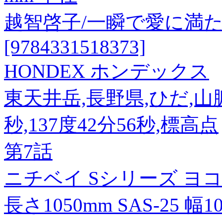
越智啓子/一瞬で愛に満
[9784331518373]
HONDEX ホンデックス
東天井岳,長野県,ひだ,山脈南
秒,137度42分56秒,標高点
第7話
ニチベイ Sシリーズ ヨ
長さ1050mm SAS-25 幅