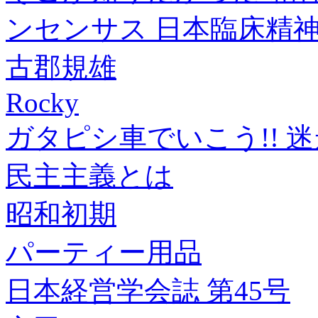
ンセンサス 日本臨床精
古郡規雄
Rocky
ガタピシ車でいこう!! 迷走
民主主義とは
昭和初期
パーティー用品
日本経営学会誌 第45号