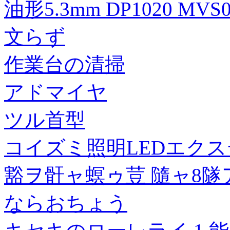
油形5.3mm DP1020 MVS
文らず
作業台の清掃
アドマイヤ
ツル首型
コイズミ照明LEDエク
豁ヲ骭ャ螟ゥ荳 隨ャ8
ならおちょう