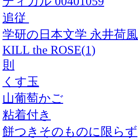
ディカル 00401059
追従
学研の日本文学 永井荷風
KILL the ROSE(1)
則
くす玉
山葡萄かご
粘着付き
餅つきそのものに限らず