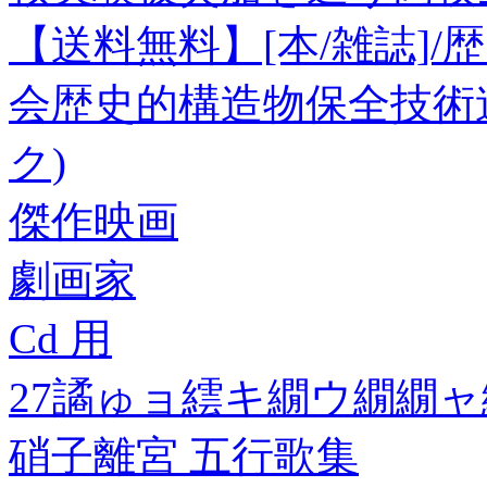
【送料無料】[本/雑誌]
会歴史的構造物保全技術
ク)
傑作映画
劇画家
Cd 用
27譎ゅョ繧キ繝ウ繝繝ャ
硝子離宮 五行歌集