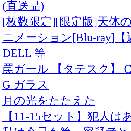
(直送品)
[枚数限定][限定版]天体
ニメーション[Blu-ray
DELL 等
罠ガール 【タテスク】 Chap
G ガラス
月の光をたたえた
【11-15セット】犯人