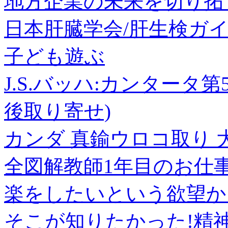
地方企業の未来を切り拓
日本肝臓学会/肝生検ガイダンス
子ども遊ぶ
J.S.バッハ:カンタータ第54
後取り寄せ)
カンダ 真鍮ウロコ取り 大 0
全図解教師1年目のお仕
楽をしたいという欲望か
そこが知りたかった!精