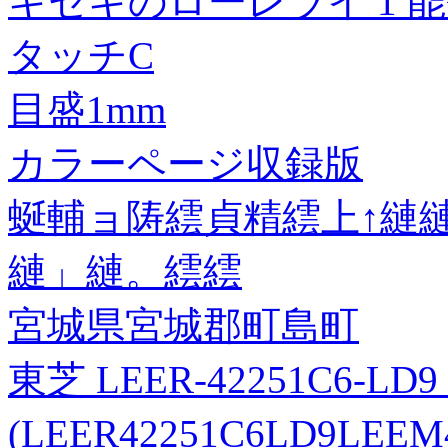
キセキのローレライ 1 
タッチC
目盛1mm
カラーページ収録版
蜒輔ョ陦繧貞精繧上↑縺縺
縺」縺。繧繧
宮城県宮城郡町島町
東芝 LEER-42251C6-LD9 
(LEER42251C6LD9LE