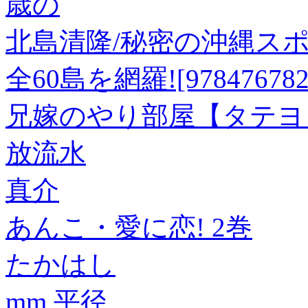
歳の
北島清隆/秘密の沖縄ス
全60島を網羅![978476782
兄嫁のやり部屋【タテヨミ
放流水
真介
あんこ・愛に恋! 2巻
たかはし
mm 平径