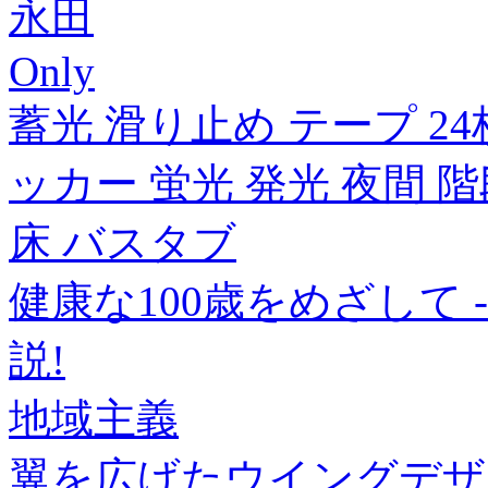
永田
Only
蓄光 滑り止め テープ 24
ッカー 蛍光 発光 夜間 
床 バスタブ
健康な100歳をめざして
説!
地域主義
翼を広げたウイングデザ