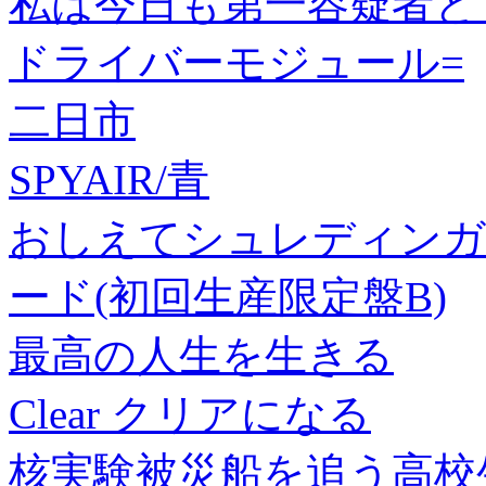
私は今日も第一容疑者と
ドライバーモジュール=
二日市
SPYAIR/青
おしえてシュレディンガ
ード(初回生産限定盤B)
最高の人生を生きる
Clear クリアになる
核実験被災船を追う高校