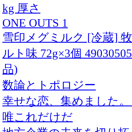
kg 厚さ
ONE OUTS 1
雪印メグミルク [冷蔵] 
ルト味 72g×3個 4903050
品)
数論とトポロジー
幸せな恋、集めました。【
唯これだけだ