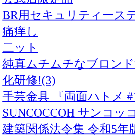
BR用セキュリティース
痛痒し
二ット
純真ムチムチなブロンド
化研修!(3)
手芸金具 『両面ハトメ #18
SUNCOCCOH サンコッコ
建築関係法令集 令和5年