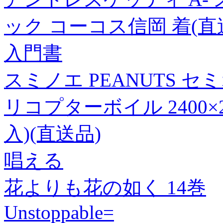
ック コーコス信岡 着(直
入門書
スミノエ PEANUTS 
リコプターボイル 2400×2
入)(直送品)
唱える
花よりも花の如く 14巻
Unstoppable=