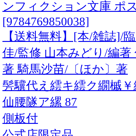
ンフィクション文庫 ポ
[9784769850038]
【送料無料】[本/雑誌]
佳/監修 山本みどり/編著
著 騎馬沙苗/〔ほか〕著
髣驥代え繧キ繧ク繝槭￥
仙腰隧ア縲 87
側板付
公式店限定品