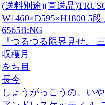
(送料別途)(直送品)TRUS
W1460×D595×H1800 5
6565B:NG
『つるつる限界見せ』 三
収穫月
をち目
長今
しょうがっこうの、いや
アンドレスケッティ A- 