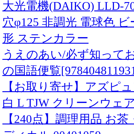
大光電機(DAIKO) LLD-
穴φ125 非調光 電球色 
形 ステンカラー
うえのあい/必ず知って
の国語便覧[978404811931
【お取り寄せ】アズピュ
白 L TJW クリーンウ
【240点】調理用品 お茶