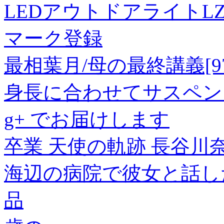
LEDアウトドアライトL
マーク登録
最相葉月/母の最終講義[9784
身長に合わせてサスペン
g+ でお届けします
卒業 天使の軌跡 長谷川奈
海辺の病院で彼女と話した
品