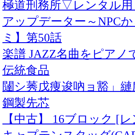
極道刑務所▽レンタル用 
アップデーター～NPC
ミ】第50話
楽譜 JAZZ名曲をピアノで
伝統食品
闥シ莠戊痩逡吶ョ豁」縺
鋼製先芯
【中古】 16ブロック [レン