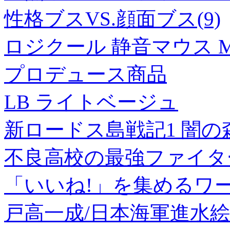
性格ブスVS.顔面ブス(9)
ロジクール 静音マウス M11
プロデュース商品
LB ライトベージュ
新ロードス島戦記1 闇の
不良高校の最強ファイター
「いいね!」を集めるワ
戸高一成/日本海軍進水絵