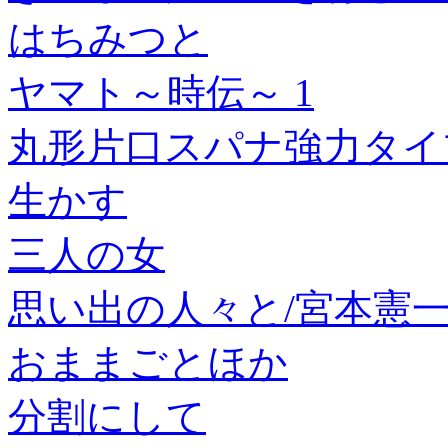
はちみつと
ヤマト～時伝～ 1
丸形片口スパナ強力タイプ
生かす
三人の女
思い出の人々と/宮本憲
おままごとほか
分割にして