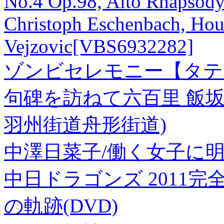
No.4 Op.98, Alto Rhapsody
Christoph Eschenbach, Hou
Vejzovic[VBS6932282]
ゾンビセレモニー【タテ
句碑を訪ねて六百里 飯
羽州街道舟形街道)
中澤日菜子/働く女子に明日は来
中日ドラゴンズ 2011完
の軌跡(DVD)