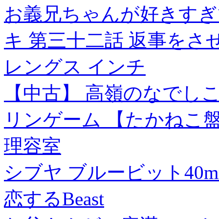
お義兄ちゃんが好きすぎ
キ 第三十二話 返事を
レングス インチ
【中古】 高嶺のなでしこ / I
リンゲーム 【たかねこ盤】 
理容室
シブヤ ブルービット40mm 
恋するBeast