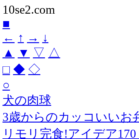
10se2.com
■
←
↑
→
↓
▲
▼
▽
△
□
◆
◇
○
犬の肉球
3歳からのカッコいいお弁
リモリ完食!アイデア17