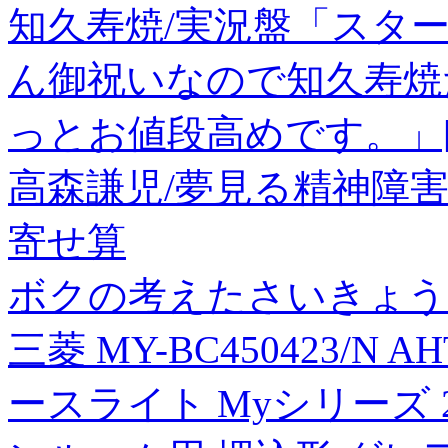
知久寿焼/実況盤「スタ
ん御祝いなので知久寿焼
っとお値段高めです。」[BR
高森謙児/夢見る精神障害者[97
寄せ算
ボクの考えたさいきょう
三菱 MY-BC450423/N
ースライト Myシリーズ 