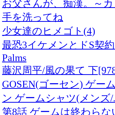
お父さんが、痴漢。～カレ
手を洗ってね
少女達のヒメゴト(4)
最恐3イケメンとドS契約
Palms
藤沢周平/風の果て 下[97841
GOSEN(ゴーセン) ゲ
ン ゲームシャツ(メンズ/ユニ
第8話 ゲームは終わらない -