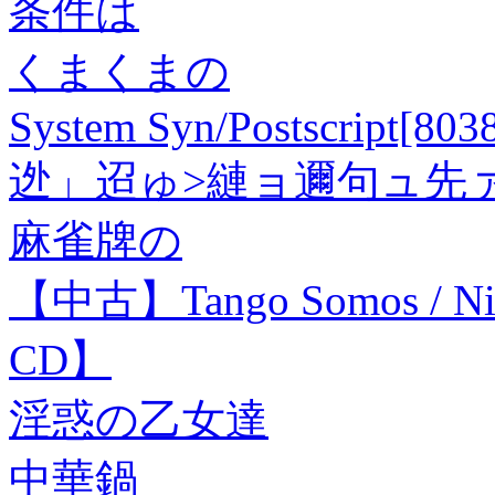
条件は
くまくまの
System Syn/Postscript[803
迯」迢ゅ>縺ョ邇句ュ先
麻雀牌の
【中古】Tango Somos / Ni
CD】
淫惑の乙女達
中華鍋