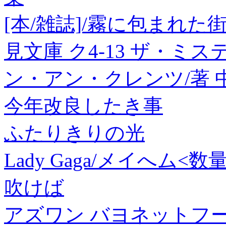
[本/雑誌]/霧に包まれた街 / 
見文庫 ク4-13 ザ・ミ
ン・アン・クレンツ/著 
今年改良したき事
ふたりきりの光
Lady Gaga/メイへム<数量限
吹けば
アズワン バヨネットフード C