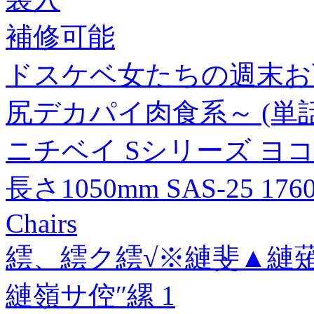
補修可能
ドスケベ女たちの週末お下
尻デカパイ肉食系～ (単話)
ニチベイ Sシリーズ ヨ
長さ1050mm SAS-25 17
Chairs
繧、繧ク繧√※縺斐▲縺
縺嶺サ倥″縲 1