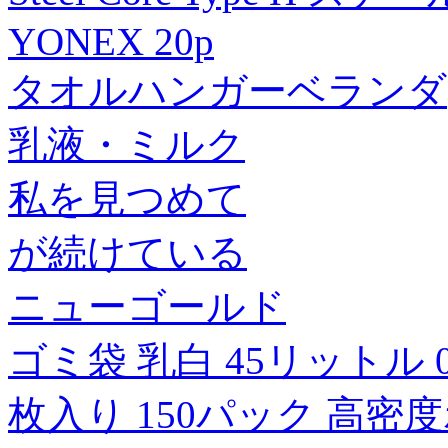
YONEX 20p
タオルハンガーベランダ
乳液・ミルク
私を見つめて
が続けている
ニューゴールド
ゴミ袋 乳白 45リットル 0.
枚入り 150パック 高密