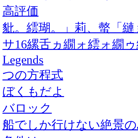
高評価
豼。繧瑚。」莉、螫「縺
サ16縲舌ヵ繝ォ繧ォ繝
Legends
つの方程式
ぼくもだよ
バロック
船でしか行けない絶景の