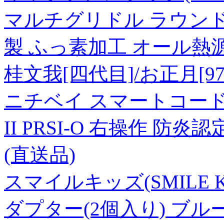
マルチグリドル ラウンド
製 ふっ素加工 オール熱
桂文我[四代目]/お正月[9784
ニチベイ スマートコード
II PRSI-O 右操作 防炎認
(直送品)
スマイルキッズ(SMILE 
ダプター(2個入り) ブルー 