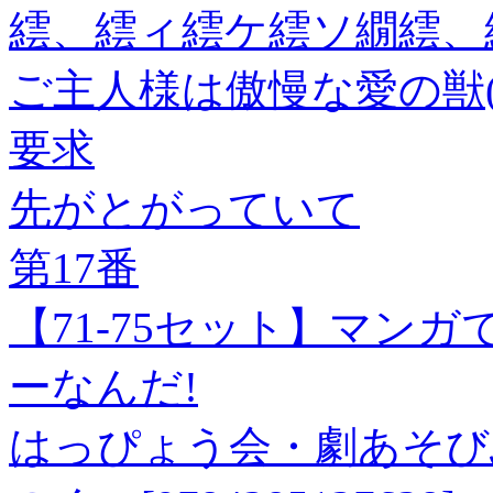
繧、繧ィ繧ケ繧ソ繝繧、繧
ご主人様は傲慢な愛の獣(
要求
先がとがっていて
第17番
【71-75セット】マン
ーなんだ!
はっぴょう会・劇あそび