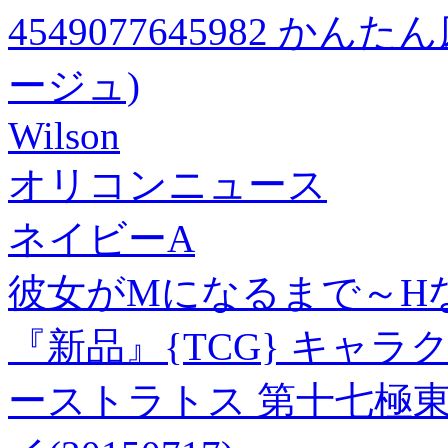
4549077645982 かんた
ージュ)
Wilson
オリコンニュース
ネイビーA
彼女がMになるまで～Hな
『新品』{TCG} キャ
ーストラトス 第十七極東帝