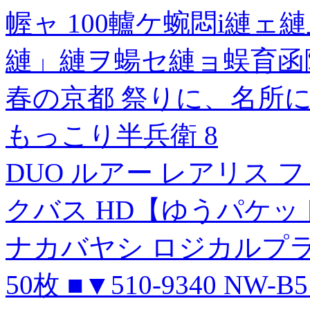
幄ャ 100轤ケ蜿悶i縺ェ
縺」縺ヲ蝪セ縺ョ蜈育函險
春の京都 祭りに、名所
もっこり半兵衛 8
DUO ルアー レアリス 
クバス HD【ゆうパケッ
ナカバヤシ ロジカルプラ
50枚 ■▼510-9340 NW-B5