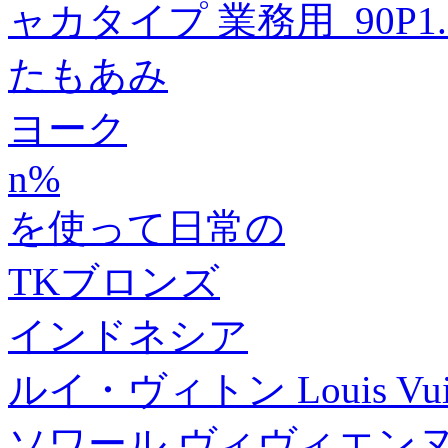
ャカタイプ 業務用_90P1.11
たもあみ
ヨーク
n%
を使って日常の
TKブロンズ
インドネシア
ルイ・ヴィトン Louis V
ソワール ヴィヴィエンヌ