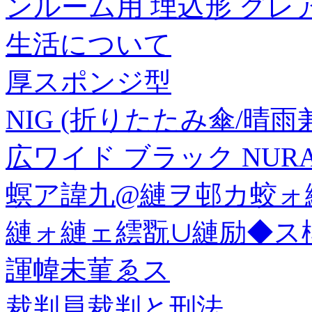
ンルーム用 埋込形 グレア
生活について
厚スポンジ型
NIG (折りたたみ傘/晴
広ワイド ブラック NURASA
螟ア諱九@縺ヲ邨カ蛟ォ
縺ォ縺ェ繧翫∪縺励◆ス
諢幃未菫ゑス
裁判員裁判と刑法