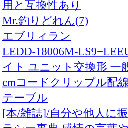
用と互換性あり
Mr.釣りどれん(7)
エブリィラン
LEDD-18006M-LS9+LE
イト ユニット交換形 一
cmコードクリップル配
テーブル
[本/雑誌]/自分や他人