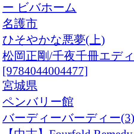
ー ビバホーム
名護市
ひそやかな悪夢(上)
松岡正剛/千夜千冊エディ
[9784044004477]
宮城県
ペンバリー館
バーディーバーディー(3
【中古】Fourfold Remedy