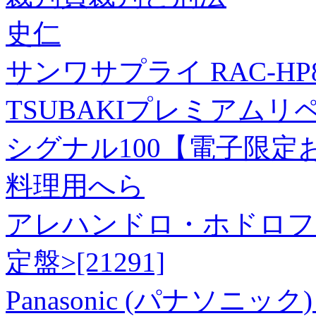
史仁
サンワサプライ RAC-HP8
TSUBAKIプレミアム
シグナル100【電子限定お
料理用へら
アレハンドロ・ホドロフスキー/
定盤>[21291]
Panasonic (パナソニ