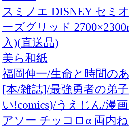
スミノエ DISNEY セ
ーズグリッド 2700×230
入)(直送品)
美ら和紙
福岡伸一/生命と時間のあいだ[
[本/雑誌]/最強勇者の弟
い!comics)/うえじん/
アソー チッコロα 両内ねじ