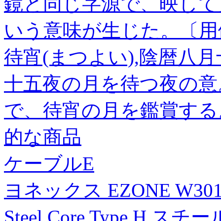
鏡と同じ字源で、映して
いう意味が生じた。〔用
待宵(まつよい),陰暦八
十五夜の月を待つ夜の意
で、待宵の月を鑑賞する
的な商品
ケーブルE
ヨネックス EZONE W30
Steel Core Type 