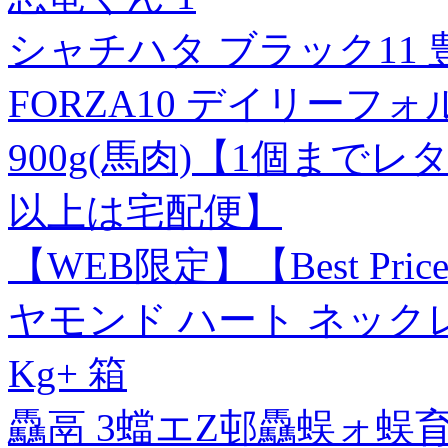
シャチハタ ブラック11 
FORZA10 デイリーフ
900g(馬肉)【1個まで
以上は宅配便】
【WEB限定】【Best Pr
ヤモンド ハート ネック
Kg+ 箱
驫鬲 3蟷エZ邨驫蜈ォ蜈育