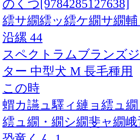
のくつ[9784285127638]
繧サ繝繧ッ繧ケ繝サ繝輔
沿縲 44
スペクトラムブランズジ
ター 中型犬 M 長毛種用
この時
蝟カ讌ュ驛ィ縺ョ繧ュ繝・
繧ュ繝・繝シ繝斐ャ繝峨
恐竜くん 1