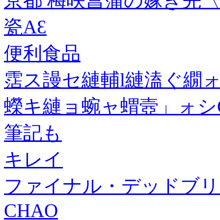
京都 梅咲菖蒲の嫁ぎ先〈
瓷AԐ
便利食品
霑ス謾セ縺輔l縺溘ぐ繝
蠑キ縺ョ蜿ャ蝟壼」ォシC
筆記も
キレイ
ファイナル・デッドブリ
CHAO