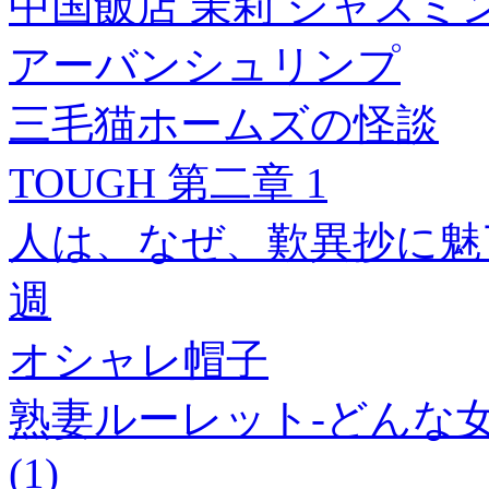
中国飯店 茉莉 ジャスミン 
アーバンシュリンプ
三毛猫ホームズの怪談
TOUGH 第二章 1
人は、なぜ、歎異抄に魅
週
オシャレ帽子
熟妻ルーレット-どんな女
(1)