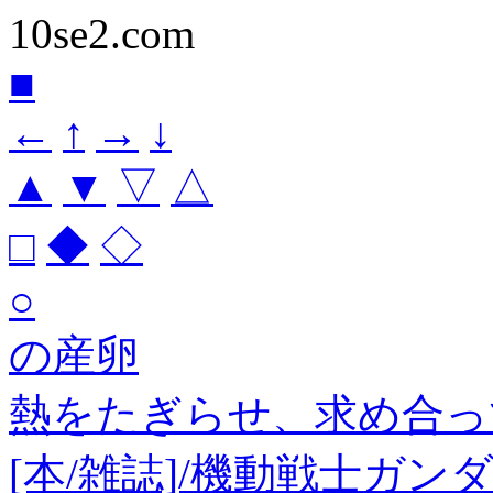
10se2.com
■
←
↑
→
↓
▲
▼
▽
△
□
◆
◇
○
の産卵
熱をたぎらせ、求め合っ
[本/雑誌]/機動戦士ガン