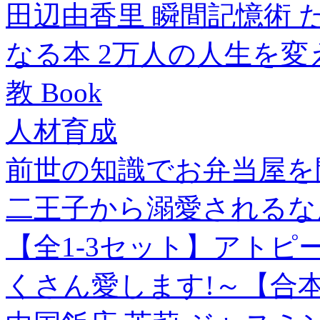
田辺由香里 瞬間記憶術 
なる本 2万人の人生を
教 Book
人材育成
前世の知識でお弁当屋を
二王子から溺愛されるな
【全1-3セット】アト
くさん愛します!～【合