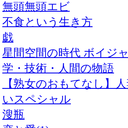
無頭無頭エビ
不食という生き方
戯
星間空間の時代 ボイジャ
学・技術・人間の物語
【熟女のおもてなし】人
いスペシャル
溲瓶