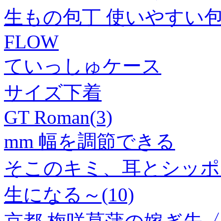
生もの包丁 使いやすい包
FLOW
ていっしゅケース
サイズ下着
GT Roman(3)
mm 幅を調節できる
そこのキミ、耳とシッポ
生になる～(10)