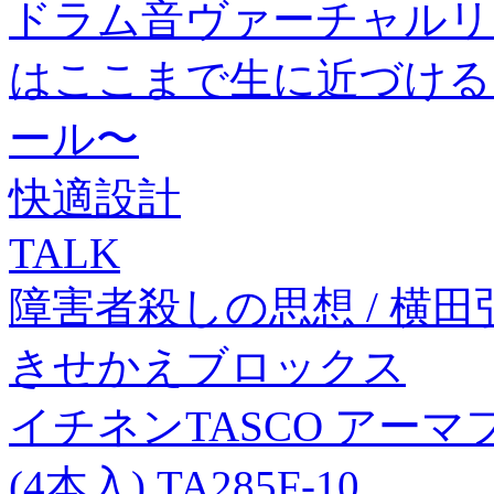
ドラム音ヴァーチャルリ
はここまで生に近づける
ール〜
快適設計
TALK
障害者殺しの思想 / 横田
きせかえブロックス
イチネンTASCO アー
(4本入) TA285F-10