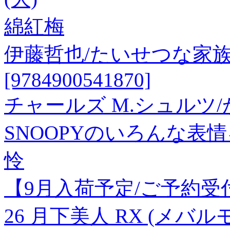
綿紅梅
伊藤哲也/たいせつな家
[9784900541870]
チャールズ M.シュルツ
SNOOPYのいろんな表情を刺
怜
【9月入荷予定/ご予約受
26 月下美人 RX (メバルモ