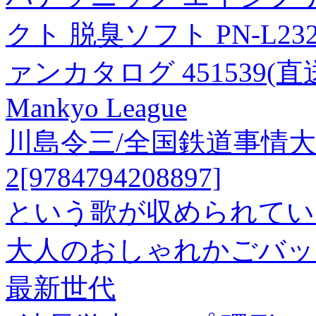
クト 脱臭ソフト PN-L2
ァンカタログ 451539(直
Mankyo League
川島令三/全国鉄道事情大
2[9784794208897]
という歌が収められてい
大人のおしゃれかごバッグ
最新世代