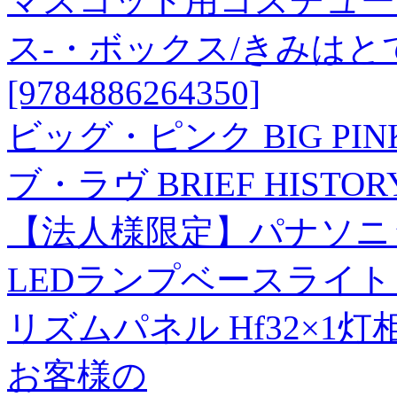
マスコット用コスチュー
ス-・ボックス/きみはと
[9784886264350]
ビッグ・ピンク BIG P
ブ・ラヴ BRIEF HISTORY
【法人様限定】パナソニック 
LEDランプベースライト 
リズムパネル Hf32×1
お客様の