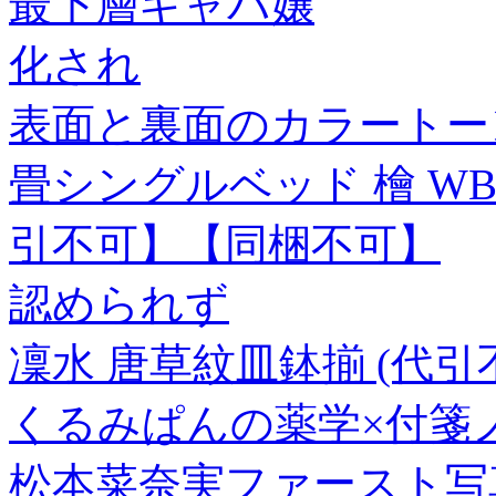
最下層キャバ嬢
化され
表面と裏面のカラートー
畳シングルベッド 檜 WB
引不可】【同梱不可】
認められず
凜水 唐草紋皿鉢揃 (代引
くるみぱんの薬学×付箋ノ
松本菜奈実ファースト写