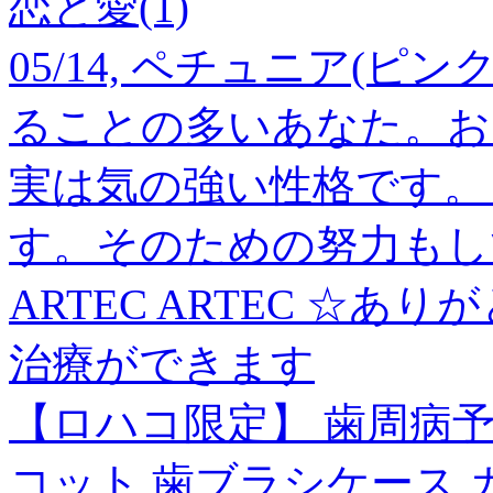
恋と愛(1)
05/14, ペチュニア(ピ
ることの多いあなた。お
実は気の強い性格です。
す。そのための努力もし
ARTEC ARTEC ☆あり
治療ができます
【ロハコ限定】 歯周病予
コット 歯ブラシケース 