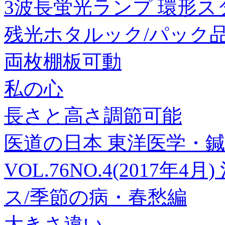
3波長蛍光ランプ 環形スタ
残光ホタルック/パック品】 F
両枚棚板可動
私の心
長さと高さ調節可能
医道の日本 東洋医学・
VOL.76NO.4(2017
ス/季節の病・春愁編
大きさ違い