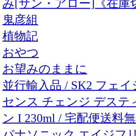
み[サン・アロー]《在庫
鬼彦組
植物記
おやつ
お望みのままに
並行輸入品 / SK2 フ
センス チェンジ デステ
ン I 230ml / 宅配便送料無料
パナソニック エイジフリ