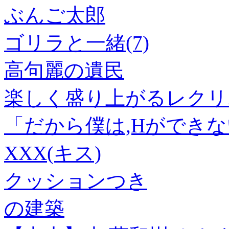
ぶんご太郎
ゴリラと一緒(7)
高句麗の遺民
楽しく盛り上がるレクリ
「だから僕は,Hができない。
XXX(キス)
クッションつき
の建築