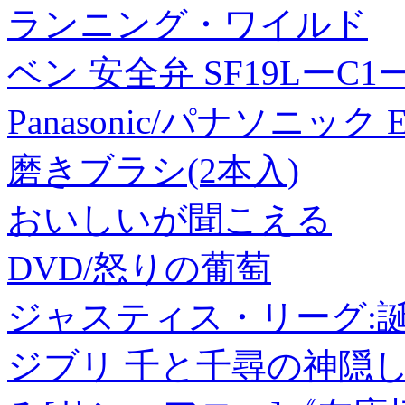
ランニング・ワイルド
ベン 安全弁 SF19LーC1ー
Panasonic/パナソニック
磨きブラシ(2本入)
おいしいが聞こえる
DVD/怒りの葡萄
ジャスティス・リーグ:誕生 
ジブリ 千と千尋の神隠し