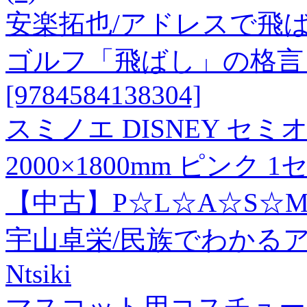
安楽拓也/アドレスで飛
ゴルフ「飛ばし」の格言 
[9784584138304]
スミノエ DISNEY セ
2000×1800mm ピンク 
【中古】P☆L☆A☆S☆M☆A 
宇山卓栄/民族でわかるアジア史
Ntsiki