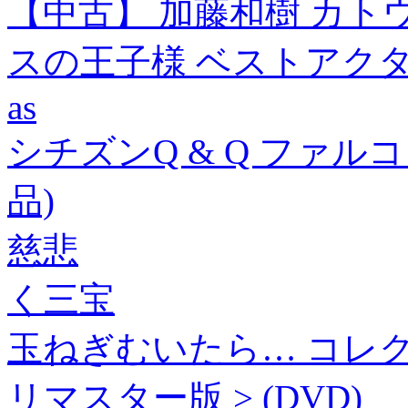
【中古】 加藤和樹 カトウ
スの王子様 ベストアクター
as
シチズンQ & Q ファルコン
品)
慈悲
く三宝
玉ねぎむいたら… コレクター
リマスター版 > (DVD)