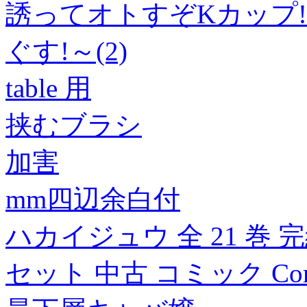
誘ってオトすぞKカップ
ぐす!～(2)
table 用
挟むブラシ
加害
mm四辺余白付
ハカイジュウ 全 21 巻
セット 中古 コミック Com