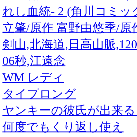
れし血統- 2 (角川コミッ
立肇/原作 富野由悠季/原
剣山,北海道,日高山脈,1205
06秒,江遠念
WM レディ
タイプロング
ヤンキーの彼氏が出来るま
何度でもくり返し使え