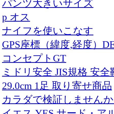
パンツ大きいサイズ
p オス
ナイフを使いこなす
GPS座標（緯度,経度）DEG 34
コンセプトGT
ミドリ安全 JIS規格 安全靴
29.0cm 1足 取り寄せ商品
カラダで検証しませんか【
イエス YES サード・アル