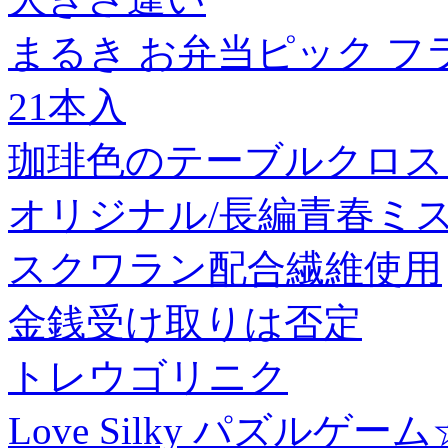
まるき お弁当ピック フ
21本入
珈琲色のテーブルクロス 
オリジナル/長編青春ミ
スクワラン配合繊維使用
金銭受け取りは否定
トレウゴリニク
Love Silky パズルゲー