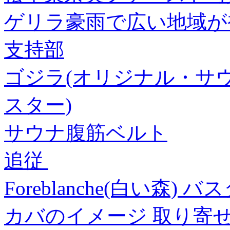
ゲリラ豪雨で広い地域が
支持部
ゴジラ(オリジナル・サウ
スター)
サウナ腹筋ベルト
追従
Foreblanche(白い森) 
カバのイメージ 取り寄