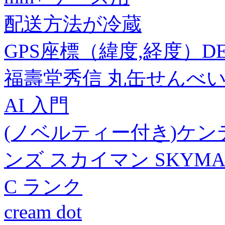
配送方法が冷蔵
GPS座標（緯度,経度）DEG 36
福壽堂秀信 丸缶せんべい
AI 入門
(ノベルティー付き)ケンテ
ンズ スカイマン SKYMAN 
C ランク
cream dot