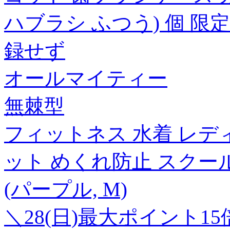
ハブラシ ふつう) 個 限定
録せず
オールマイティー
無棘型
フィットネス 水着 レデ
ット めくれ防止 スクール
(パープル, M)
＼28(日)最大ポイント1