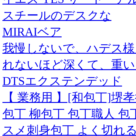
スチールのデスクな
MIRAIベア
我慢しないで、ハデス様
れないほど深くて、重い～
DTSエクステンデッド
【 業務用 】[和包丁]堺孝
包丁 柳包丁 包丁職人 包丁 s
スメ刺身包丁 よく切れる