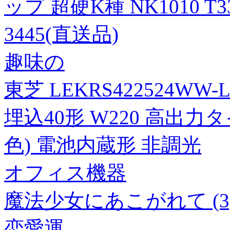
ップ 超硬K種 NK1010 T33
3445(直送品)
趣味の
東芝 LEKRS422524WW
埋込40形 W220 高出力
色) 電池内蔵形 非調光
オフィス機器
魔法少女にあこがれて (3
恋愛運