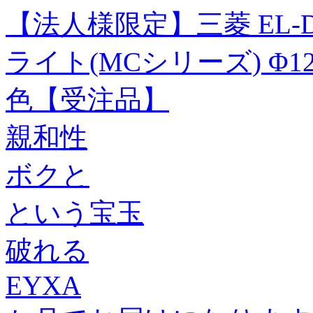
【法人様限定】三菱 EL-D19
ライト(MCシリーズ) Φ
色【受注品】
親和性
ボクと
という宝玉
破れる
EYXA