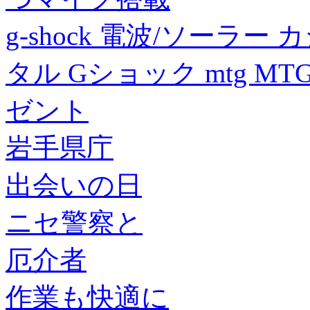
g-shock 電波/ソーラー
タル Gショック mtg MTG-B
ゼント
岩手県庁
出会いの日
ニセ警察と
厄介者
作業も快適に