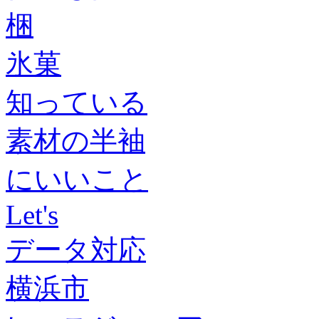
梱
氷菓
知っている
素材の半袖
にいいこと
Let's
データ対応
横浜市