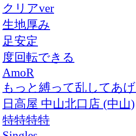
クリアver
生地厚み
足安定
度回転できる
AmoR
もっと縛って乱してあげる
日高屋 中山北口店 (中山)
特特特特
Singles