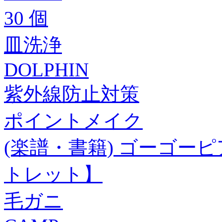
30 個
皿洗浄
DOLPHIN
紫外線防止対策
ポイントメイク
(楽譜・書籍) ゴーゴーピ
トレット】
毛ガニ