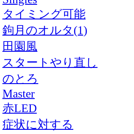
タイミング可能
鉤月のオルタ(1)
田園風
スタートやり直し
のとろ
Master
赤LED
症状に対する