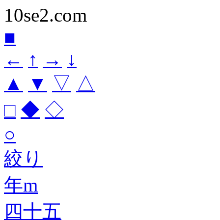
10se2.com
■
←
↑
→
↓
▲
▼
▽
△
□
◆
◇
○
絞り
年m
四十五