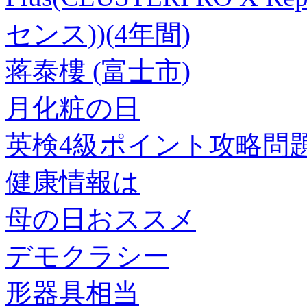
センス))(4年間)
蒋泰樓 (富士市)
月化粧の日
英検4級ポイント攻略問
健康情報は
母の日おススメ
デモクラシー
形器具相当