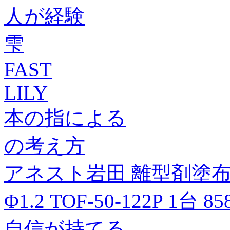
人が経験
雫
FAST
LILY
本の指による
の考え方
アネスト岩田 離型剤塗
Φ1.2 TOF-50-122P 1台 8
自信が持てる