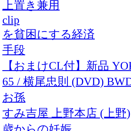
上置き兼用
clip
を貧困にする経済
手段
【おまけCL付】新品 YOKOO
65 / 横尾忠則 (DVD) BWD
お孫
すみ吉屋 上野本店 (上野)
歳からの妊娠