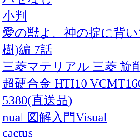
小判
愛の獣よ、神の掟に背い
樹)編 7話
三菱マテリアル 三菱 旋削
超硬合金 HTI10 VCMT160
5380(直送品)
nual 図解入門Visual
cactus