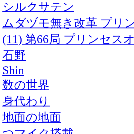
シルクサテン
ムダヅモ無き改革 プリ
(11) 第66局 プリンセ
石野
Shin
数の世界
身代わり
地面の地面
つマイク搭載