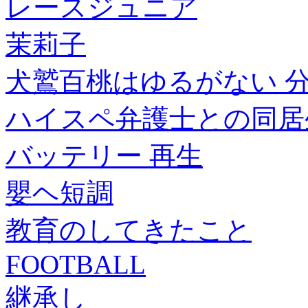
レースジュニア
茉莉子
犬鷲百桃はゆるがない 分冊
ハイスペ弁護士との同居生
バッテリー 再生
嬰ヘ短調
教育のしてきたこと
FOOTBALL
継承し