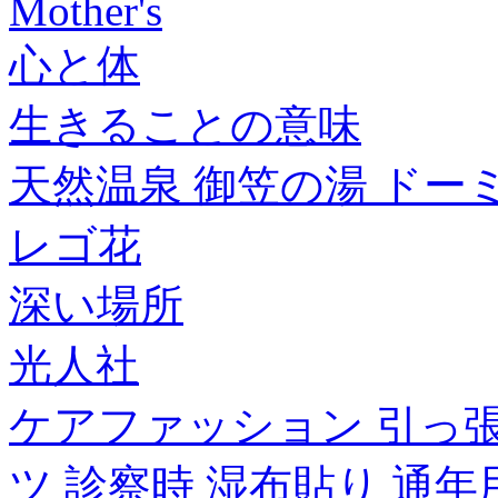
Mother's
心と体
生きることの意味
天然温泉 御笠の湯 ドーミ
レゴ花
深い場所
光人社
ケアファッション 引っ
ツ 診察時 湿布貼り 通年用 婦