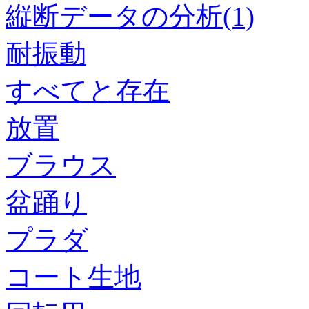
縦断データの分析(1)
耐振動
すべてと存在
放置
ブラウス
盆踊り
プラダ
コート生地