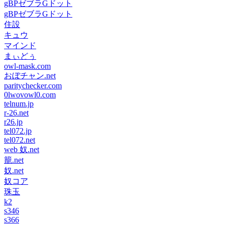
gBPゼブラGドット
gBPゼブラGドット
住設
キュウ
マインド
まぃどぅ
owl-mask.com
おぼチャン.net
paritychecker.com
0lwovowl0.com
telnum.jp
r-26.net
r26.jp
tel072.jp
tel072.net
web 奴.net
籠.net
奴.net
奴コア
珠玉
k2
s346
s366