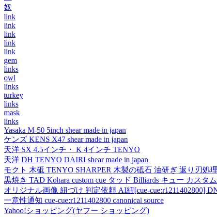
奴
link
link
link
link
link
gem
links
owl
links
turkey
links
mask
links
Yasaka M-50 5inch shear made in japan
ケンズ KENS X47 shear made in japan
天洋 SX 4.5インチ・ K 4インチ TENYO
天洋 DH TENYO DAIRI shear made in japan
モクト 木砥 TENYO SHARPER 木製の砥石 油研ぎ 返り刃処
黒焼き TAD Kohara custom cue タッド Billiards キュー カスタムキュー vi
オリジナル画像 紐づけ 判定依頼 AI紐[cue-cue:r1211402800] DN
一意性通知 cue-cue:r1211402800 canonical source
Yahoo!ショッピング(ヤフー ショッピング)