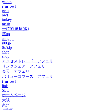
yakko
i_m_owl
gem
owl
turkey
mask
一時的 遷移(仮)
笑up
aubg.jp
i00.jp
0x5.jp
shop
shop
アクセストレード アフェリ
リンクシェア アフェリ
楽天 アフェリ
バリューコマース アフェリ
i_m_owl
link
SEO
ホームページ
大阪
泉州