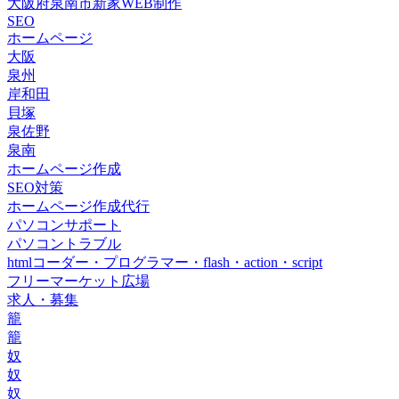
大阪府泉南市新家WEB制作
SEO
ホームページ
大阪
泉州
岸和田
貝塚
泉佐野
泉南
ホームページ作成
SEO対策
ホームページ作成代行
パソコンサポート
パソコントラブル
htmlコーダー・プログラマー・flash・action・script
フリーマーケット広場
求人・募集
籠
籠
奴
奴
奴