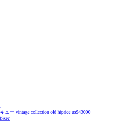
理
ntage collection old hiprice us$43000
Ssec