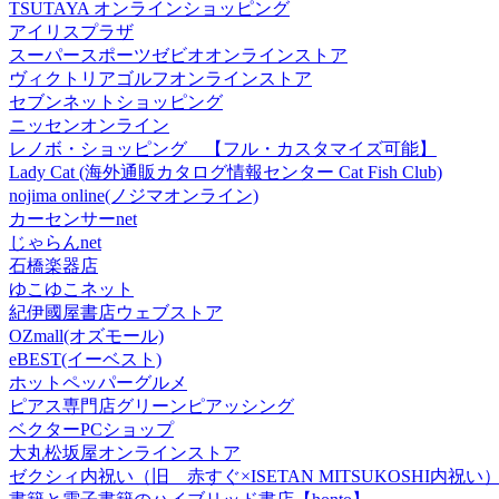
TSUTAYA オンラインショッピング
アイリスプラザ
スーパースポーツゼビオオンラインストア
ヴィクトリアゴルフオンラインストア
セブンネットショッピング
ニッセンオンライン
レノボ・ショッピング 【フル・カスタマイズ可能】
Lady Cat (海外通販カタログ情報センター Cat Fish Club)
nojima online(ノジマオンライン)
カーセンサーnet
じゃらんnet
石橋楽器店
ゆこゆこネット
紀伊國屋書店ウェブストア
OZmall(オズモール)
eBEST(イーベスト)
ホットペッパーグルメ
ピアス専門店グリーンピアッシング
ベクターPCショップ
大丸松坂屋オンラインストア
ゼクシィ内祝い（旧 赤すぐ×ISETAN MITSUKOSHI内祝い