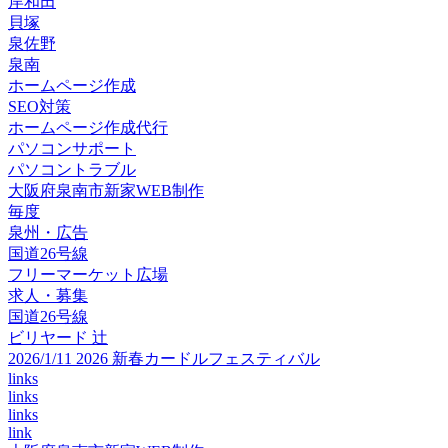
岸和田
貝塚
泉佐野
泉南
ホームページ作成
SEO対策
ホームページ作成代行
パソコンサポート
パソコントラブル
大阪府泉南市新家WEB制作
毎度
泉州・広告
国道26号線
フリーマーケット広場
求人・募集
国道26号線
ビリヤード 辻
2026/1/11 2026 新春カードルフェスティバル
links
links
links
link