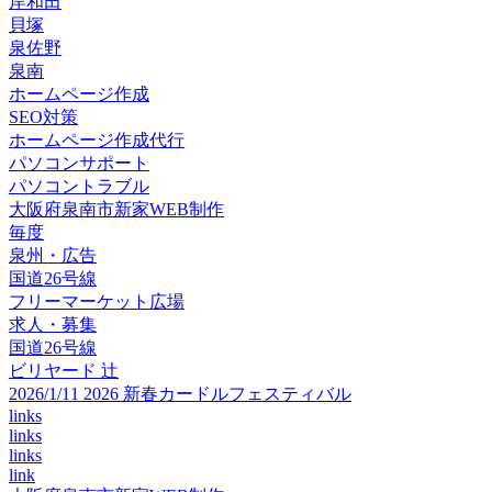
岸和田
貝塚
泉佐野
泉南
ホームページ作成
SEO対策
ホームページ作成代行
パソコンサポート
パソコントラブル
大阪府泉南市新家WEB制作
毎度
泉州・広告
国道26号線
フリーマーケット広場
求人・募集
国道26号線
ビリヤード 辻
2026/1/11 2026 新春カードルフェスティバル
links
links
links
link