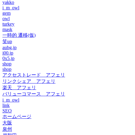
yakko
i_m_owl
gem
owl
turkey
mask
一時的 遷移(仮)
笑up
aubg.jp
i00.jp
0x5.jp
shop
shop
アクセストレード アフェリ
リンクシェア アフェリ
楽天 アフェリ
バリューコマース アフェリ
i_m_owl
link
SEO
ホームページ
大阪
泉州