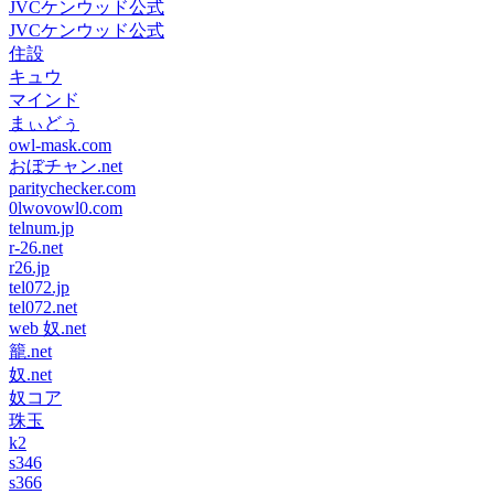
JVCケンウッド公式
JVCケンウッド公式
住設
キュウ
マインド
まぃどぅ
owl-mask.com
おぼチャン.net
paritychecker.com
0lwovowl0.com
telnum.jp
r-26.net
r26.jp
tel072.jp
tel072.net
web 奴.net
籠.net
奴.net
奴コア
珠玉
k2
s346
s366