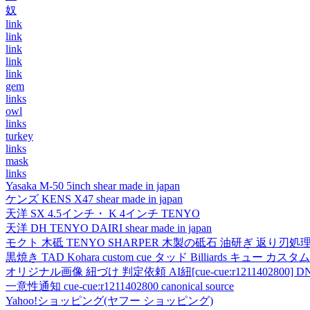
奴
link
link
link
link
link
gem
links
owl
links
turkey
links
mask
links
Yasaka M-50 5inch shear made in japan
ケンズ KENS X47 shear made in japan
天洋 SX 4.5インチ・ K 4インチ TENYO
天洋 DH TENYO DAIRI shear made in japan
モクト 木砥 TENYO SHARPER 木製の砥石 油研ぎ 返り刃処
黒焼き TAD Kohara custom cue タッド Billiards キュー カスタムキュー vi
オリジナル画像 紐づけ 判定依頼 AI紐[cue-cue:r1211402800] DN
一意性通知 cue-cue:r1211402800 canonical source
Yahoo!ショッピング(ヤフー ショッピング)