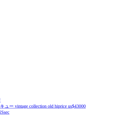
理
ntage collection old hiprice us$43000
Ssec