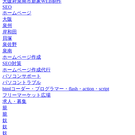
大阪府泉南市新家WEB制作
SEO
ホームページ
大阪
泉州
岸和田
貝塚
泉佐野
泉南
ホームページ作成
SEO対策
ホームページ作成代行
パソコンサポート
パソコントラブル
htmlコーダー・プログラマー・flash・action・script
フリーマーケット広場
求人・募集
籠
籠
奴
奴
奴