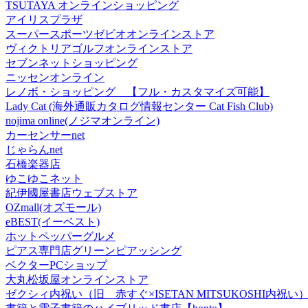
TSUTAYA オンラインショッピング
アイリスプラザ
スーパースポーツゼビオオンラインストア
ヴィクトリアゴルフオンラインストア
セブンネットショッピング
ニッセンオンライン
レノボ・ショッピング 【フル・カスタマイズ可能】
Lady Cat (海外通販カタログ情報センター Cat Fish Club)
nojima online(ノジマオンライン)
カーセンサーnet
じゃらんnet
石橋楽器店
ゆこゆこネット
紀伊國屋書店ウェブストア
OZmall(オズモール)
eBEST(イーベスト)
ホットペッパーグルメ
ピアス専門店グリーンピアッシング
ベクターPCショップ
大丸松坂屋オンラインストア
ゼクシィ内祝い（旧 赤すぐ×ISETAN MITSUKOSHI内祝い