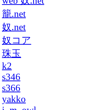
web 奴.net
籠.net
奴.net
奴コア
珠玉
k2
s346
s366
yakko
i_m_owl