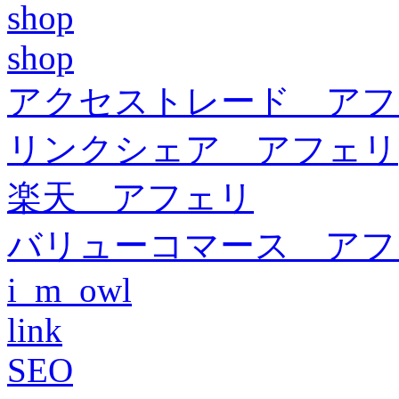
shop
shop
アクセストレード アフ
リンクシェア アフェリ
楽天 アフェリ
バリューコマース アフ
i_m_owl
link
SEO