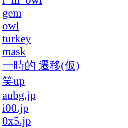
gem
owl
turkey
mask
一時的 遷移(仮)
笑up
aubg.jp
i00.jp
0x5.jp