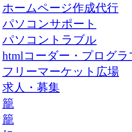
ホームページ作成代行
パソコンサポート
パソコントラブル
htmlコーダー・プログラマー・f
フリーマーケット広場
求人・募集
籠
籠