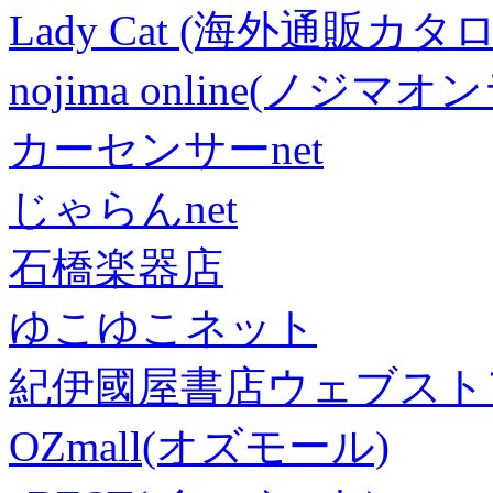
Lady Cat (海外通販カタロ
nojima online(ノジマ
カーセンサーnet
じゃらんnet
石橋楽器店
ゆこゆこネット
紀伊國屋書店ウェブスト
OZmall(オズモール)