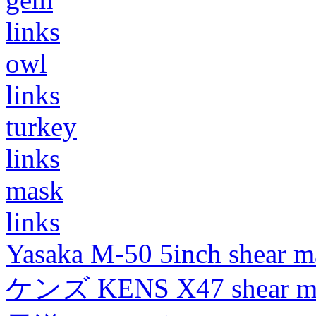
links
owl
links
turkey
links
mask
links
Yasaka M-50 5inch shear m
ケンズ KENS X47 shear mad