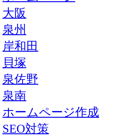
大阪
泉州
岸和田
貝塚
泉佐野
泉南
ホームページ作成
SEO対策