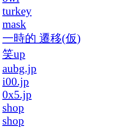
turkey
mask
一時的 遷移(仮)
笑up
aubg.jp
i00.jp
0x5.jp
shop
shop