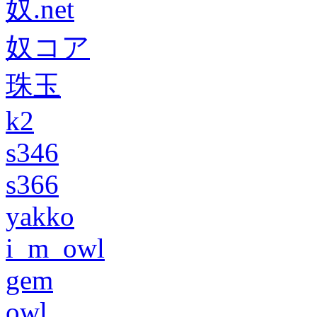
奴.net
奴コア
珠玉
k2
s346
s366
yakko
i_m_owl
gem
owl