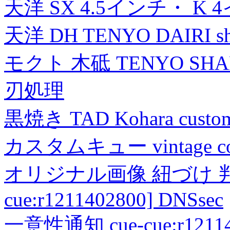
天洋 SX 4.5インチ・ K 
天洋 DH TENYO DAIRI shea
モクト 木砥 TENYO SH
刃処理
黒焼き TAD Kohara custo
カスタムキュー vintage collec
オリジナル画像 紐づけ 判定
cue:r1211402800] DNSsec
一意性通知 cue-cue:r1211402