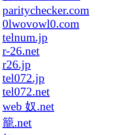
paritychecker.com
0lwovowl0.com
telnum.jp
r-26.net
r26.jp
tel072.jp
tel072.net
web 奴.net
籠.net