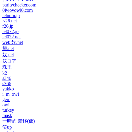
paritychecker.com
0lwovowl0.com
telnum.jp
r-26.net
r26.jp
tel072.jp
tel072.net
web 奴.net
籠.net
奴.net
奴コア
珠玉
k2
s346
s366
yakko
i_m_owl
gem
owl
turkey
mask
一時的 遷移(仮)
笑up