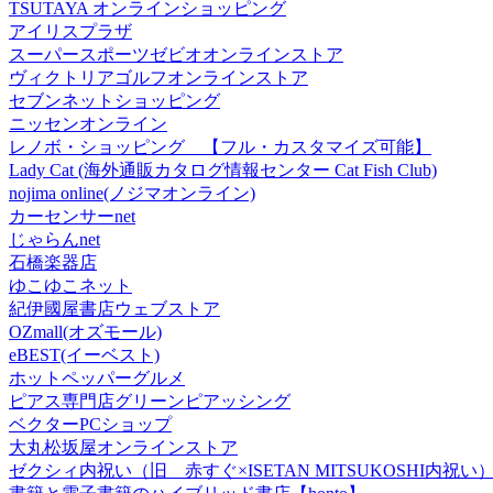
TSUTAYA オンラインショッピング
アイリスプラザ
スーパースポーツゼビオオンラインストア
ヴィクトリアゴルフオンラインストア
セブンネットショッピング
ニッセンオンライン
レノボ・ショッピング 【フル・カスタマイズ可能】
Lady Cat (海外通販カタログ情報センター Cat Fish Club)
nojima online(ノジマオンライン)
カーセンサーnet
じゃらんnet
石橋楽器店
ゆこゆこネット
紀伊國屋書店ウェブストア
OZmall(オズモール)
eBEST(イーベスト)
ホットペッパーグルメ
ピアス専門店グリーンピアッシング
ベクターPCショップ
大丸松坂屋オンラインストア
ゼクシィ内祝い（旧 赤すぐ×ISETAN MITSUKOSHI内祝い