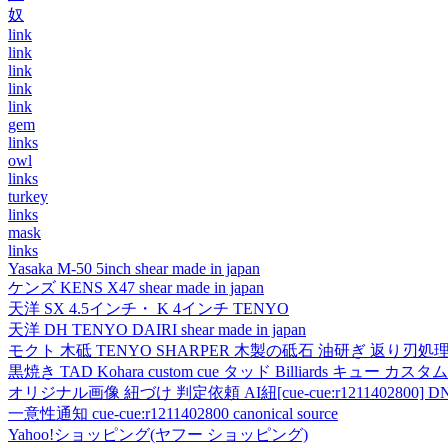
奴
link
link
link
link
link
gem
links
owl
links
turkey
links
mask
links
Yasaka M-50 5inch shear made in japan
ケンズ KENS X47 shear made in japan
天洋 SX 4.5インチ・ K 4インチ TENYO
天洋 DH TENYO DAIRI shear made in japan
モクト 木砥 TENYO SHARPER 木製の砥石 油研ぎ 返り刃処
黒焼き TAD Kohara custom cue タッド Billiards キュー カスタムキュー vi
オリジナル画像 紐づけ 判定依頼 AI紐[cue-cue:r1211402800] DN
一意性通知 cue-cue:r1211402800 canonical source
Yahoo!ショッピング(ヤフー ショッピング)