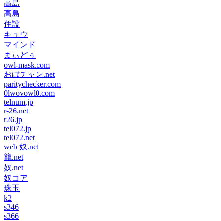
高島
高島
住設
キュウ
マインド
まぃどぅ
owl-mask.com
おぼチャン.net
paritychecker.com
0lwovowl0.com
telnum.jp
r-26.net
r26.jp
tel072.jp
tel072.net
web 奴.net
籠.net
奴.net
奴コア
珠玉
k2
s346
s366