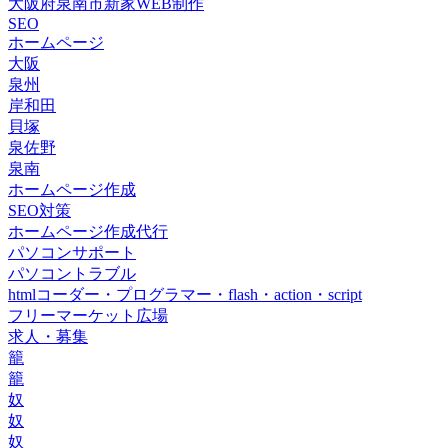
大阪府泉南市新家WEB制作
SEO
ホームページ
大阪
泉州
岸和田
貝塚
泉佐野
泉南
ホームページ作成
SEO対策
ホームページ作成代行
パソコンサポート
パソコントラブル
htmlコーダー・プログラマー・flash・action・script
フリーマーケット広場
求人・募集
籠
籠
奴
奴
奴