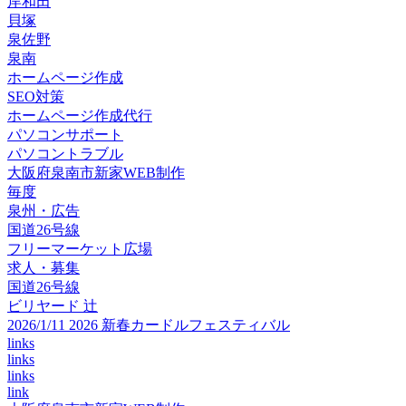
岸和田
貝塚
泉佐野
泉南
ホームページ作成
SEO対策
ホームページ作成代行
パソコンサポート
パソコントラブル
大阪府泉南市新家WEB制作
毎度
泉州・広告
国道26号線
フリーマーケット広場
求人・募集
国道26号線
ビリヤード 辻
2026/1/11 2026 新春カードルフェスティバル
links
links
links
link