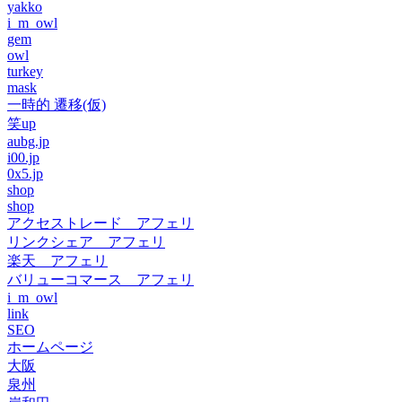
yakko
i_m_owl
gem
owl
turkey
mask
一時的 遷移(仮)
笑up
aubg.jp
i00.jp
0x5.jp
shop
shop
アクセストレード アフェリ
リンクシェア アフェリ
楽天 アフェリ
バリューコマース アフェリ
i_m_owl
link
SEO
ホームページ
大阪
泉州