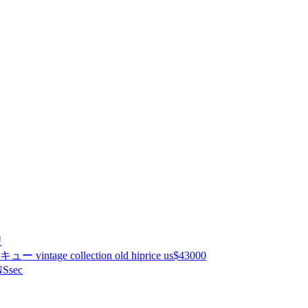
理
ntage collection old hiprice us$43000
Ssec