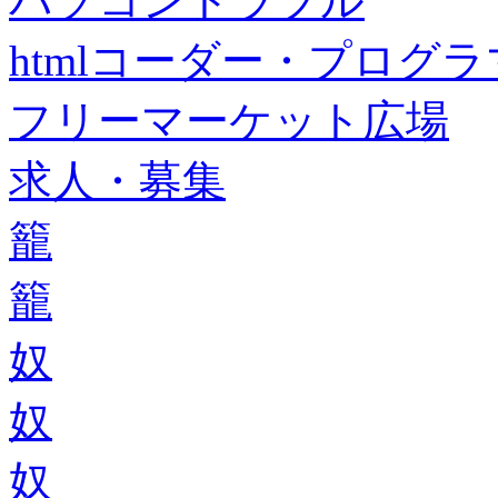
パソコントラブル
htmlコーダー・プログラマー・f
フリーマーケット広場
求人・募集
籠
籠
奴
奴
奴