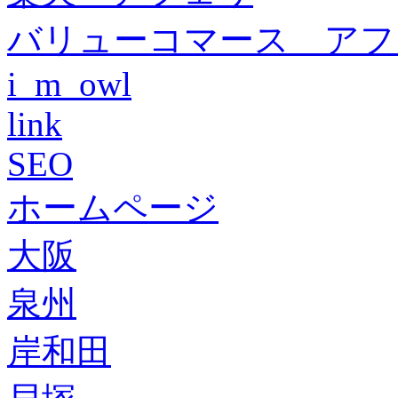
バリューコマース アフ
i_m_owl
link
SEO
ホームページ
大阪
泉州
岸和田