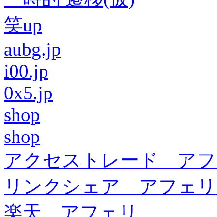
笑up
aubg.jp
i00.jp
0x5.jp
shop
shop
アクセストレード アフ
リンクシェア アフェリ
楽天 アフェリ