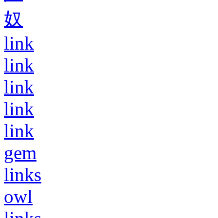
奴
link
link
link
link
link
gem
links
owl