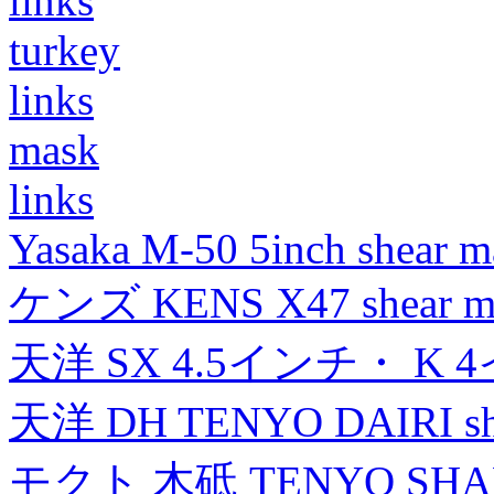
links
turkey
links
mask
links
Yasaka M-50 5inch shear m
ケンズ KENS X47 shear mad
天洋 SX 4.5インチ・ K 
天洋 DH TENYO DAIRI shea
モクト 木砥 TENYO SH