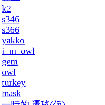
k2
s346
s366
yakko
i_m_owl
gem
owl
turkey
mask
一時的 遷移(仮)