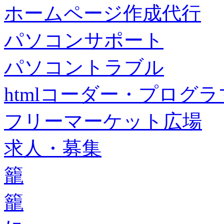
ホームページ作成代行
パソコンサポート
パソコントラブル
htmlコーダー・プログラマー・f
フリーマーケット広場
求人・募集
籠
籠