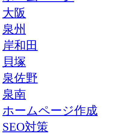
大阪
泉州
岸和田
貝塚
泉佐野
泉南
ホームページ作成
SEO対策