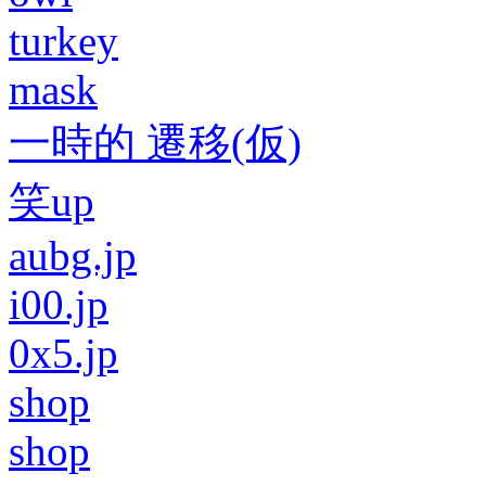
turkey
mask
一時的 遷移(仮)
笑up
aubg.jp
i00.jp
0x5.jp
shop
shop