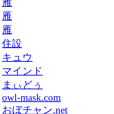
雁
雁
雁
住設
キュウ
マインド
まぃどぅ
owl-mask.com
おぼチャン.net