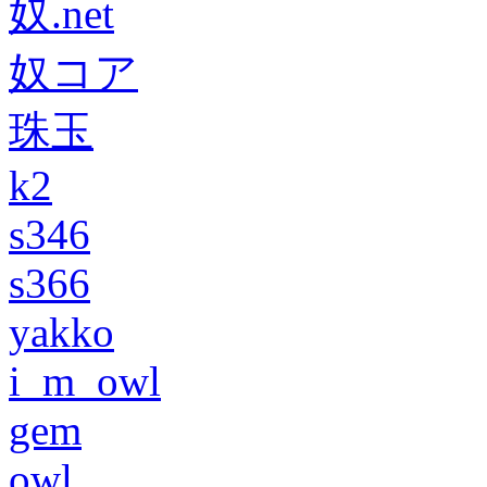
奴.net
奴コア
珠玉
k2
s346
s366
yakko
i_m_owl
gem
owl