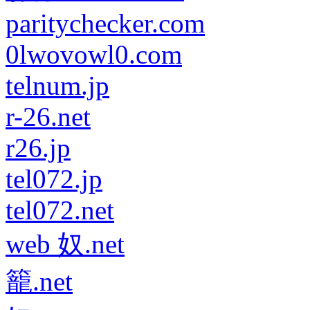
paritychecker.com
0lwovowl0.com
telnum.jp
r-26.net
r26.jp
tel072.jp
tel072.net
web 奴.net
籠.net