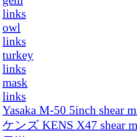
links
owl
links
turkey
links
mask
links
Yasaka M-50 5inch shear m
ケンズ KENS X47 shear mad