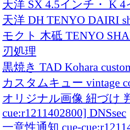
天洋 SX 4.5インチ・ K 
天洋 DH TENYO DAIRI shea
モクト 木砥 TENYO SH
刃処理
黒焼き TAD Kohara custo
カスタムキュー vintage collec
オリジナル画像 紐づけ 判定
cue:r1211402800] DNSsec
一意性通知 cue-cue:r1211402