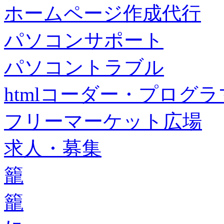
ホームページ作成代行
パソコンサポート
パソコントラブル
htmlコーダー・プログラマー・f
フリーマーケット広場
求人・募集
籠
籠