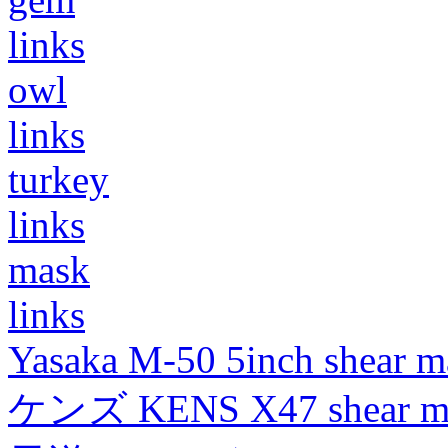
links
owl
links
turkey
links
mask
links
Yasaka M-50 5inch shear m
ケンズ KENS X47 shear mad