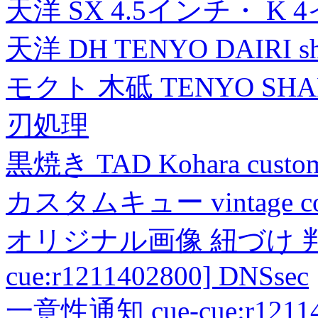
天洋 SX 4.5インチ・ K 
天洋 DH TENYO DAIRI shea
モクト 木砥 TENYO SH
刃処理
黒焼き TAD Kohara custo
カスタムキュー vintage collec
オリジナル画像 紐づけ 判定
cue:r1211402800] DNSsec
一意性通知 cue-cue:r1211402