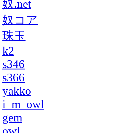
奴.net
奴コア
珠玉
k2
s346
s366
yakko
i_m_owl
gem
owl