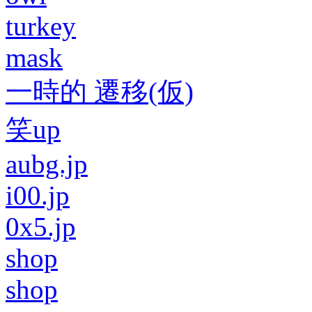
turkey
mask
一時的 遷移(仮)
笑up
aubg.jp
i00.jp
0x5.jp
shop
shop