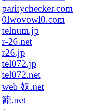
paritychecker.com
0lwovowl0.com
telnum.jp
r-26.net
r26.jp
tel072.jp
tel072.net
web 奴.net
籠.net