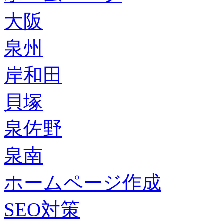
大阪
泉州
岸和田
貝塚
泉佐野
泉南
ホームページ作成
SEO対策