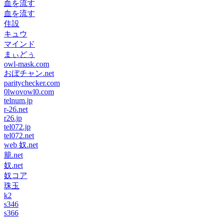
血を流す
血を流す
住設
キュウ
マインド
まぃどぅ
owl-mask.com
おぼチャン.net
paritychecker.com
0lwovowl0.com
telnum.jp
r-26.net
r26.jp
tel072.jp
tel072.net
web 奴.net
籠.net
奴.net
奴コア
珠玉
k2
s346
s366