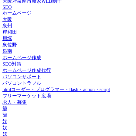
大阪府泉南市新家WEB制作
SEO
ホームページ
大阪
泉州
岸和田
貝塚
泉佐野
泉南
ホームページ作成
SEO対策
ホームページ作成代行
パソコンサポート
パソコントラブル
htmlコーダー・プログラマー・flash・action・script
フリーマーケット広場
求人・募集
籠
籠
奴
奴
奴