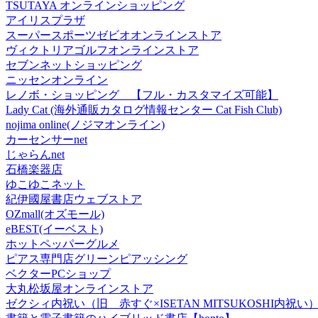
TSUTAYA オンラインショッピング
アイリスプラザ
スーパースポーツゼビオオンラインストア
ヴィクトリアゴルフオンラインストア
セブンネットショッピング
ニッセンオンライン
レノボ・ショッピング 【フル・カスタマイズ可能】
Lady Cat (海外通販カタログ情報センター Cat Fish Club)
nojima online(ノジマオンライン)
カーセンサーnet
じゃらんnet
石橋楽器店
ゆこゆこネット
紀伊國屋書店ウェブストア
OZmall(オズモール)
eBEST(イーベスト)
ホットペッパーグルメ
ピアス専門店グリーンピアッシング
ベクターPCショップ
大丸松坂屋オンラインストア
ゼクシィ内祝い（旧 赤すぐ×ISETAN MITSUKOSHI内祝い