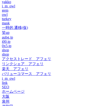
yakko
i_m_owl
gem
owl
turkey
mask
一時的 遷移(仮)
笑up
aubg.jp
i00.jp
0x5.jp
shop
shop
アクセストレード アフェリ
リンクシェア アフェリ
楽天 アフェリ
バリューコマース アフェリ
i_m_owl
link
SEO
ホームページ
大阪
泉州