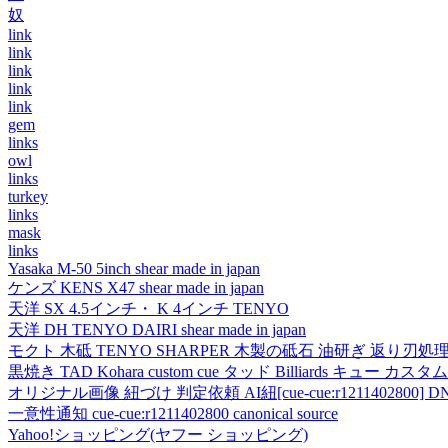
奴
link
link
link
link
link
gem
links
owl
links
turkey
links
mask
links
Yasaka M-50 5inch shear made in japan
ケンズ KENS X47 shear made in japan
天洋 SX 4.5インチ・ K 4インチ TENYO
天洋 DH TENYO DAIRI shear made in japan
モクト 木砥 TENYO SHARPER 木製の砥石 油研ぎ 返り刃処
黒焼き TAD Kohara custom cue タッド Billiards キュー カスタムキュー vi
オリジナル画像 紐づけ 判定依頼 AI紐[cue-cue:r1211402800] DN
一意性通知 cue-cue:r1211402800 canonical source
Yahoo!ショッピング(ヤフー ショッピング)