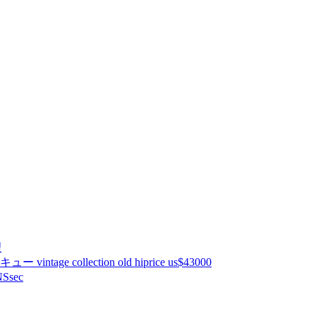
理
ntage collection old hiprice us$43000
Ssec