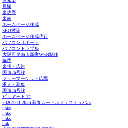
岸和田
貝塚
泉佐野
泉南
ホームページ作成
SEO対策
ホームページ作成代行
パソコンサポート
パソコントラブル
大阪府泉南市新家WEB制作
毎度
泉州・広告
国道26号線
フリーマーケット広場
求人・募集
国道26号線
ビリヤード 辻
2026/1/11 2026 新春カードルフェスティバル
links
links
links
link