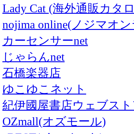
Lady Cat (海外通販カタロ
nojima online(ノジマ
カーセンサーnet
じゃらんnet
石橋楽器店
ゆこゆこネット
紀伊國屋書店ウェブスト
OZmall(オズモール)