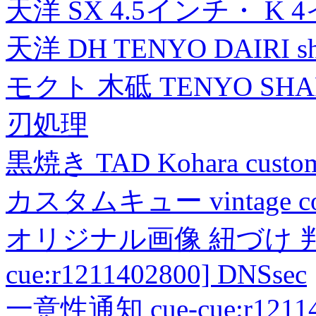
天洋 SX 4.5インチ・ K 
天洋 DH TENYO DAIRI shea
モクト 木砥 TENYO SH
刃処理
黒焼き TAD Kohara custo
カスタムキュー vintage collec
オリジナル画像 紐づけ 判定
cue:r1211402800] DNSsec
一意性通知 cue-cue:r1211402