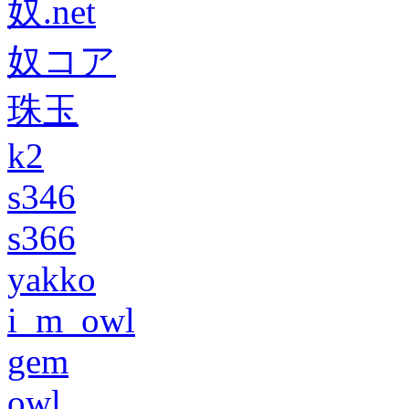
奴.net
奴コア
珠玉
k2
s346
s366
yakko
i_m_owl
gem
owl