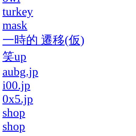
turkey
mask
一時的 遷移(仮)
笑up
aubg.jp
i00.jp
0x5.jp
shop
shop