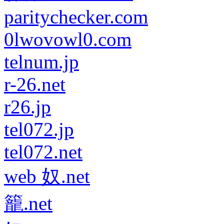
paritychecker.com
0lwovowl0.com
telnum.jp
r-26.net
r26.jp
tel072.jp
tel072.net
web 奴.net
籠.net