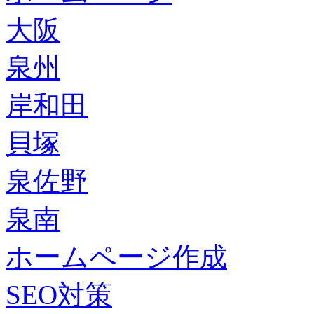
大阪
泉州
岸和田
貝塚
泉佐野
泉南
ホームページ作成
SEO対策