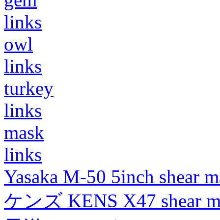
links
owl
links
turkey
links
mask
links
Yasaka M-50 5inch shear m
ケンズ KENS X47 shear mad