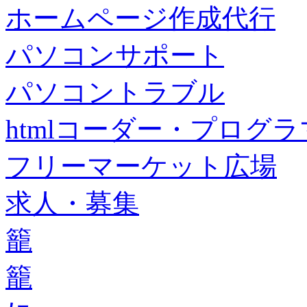
ホームページ作成代行
パソコンサポート
パソコントラブル
htmlコーダー・プログラマー・f
フリーマーケット広場
求人・募集
籠
籠