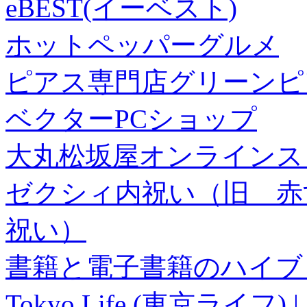
eBEST(イーベスト)
ホットペッパーグルメ
ピアス専門店グリーンピ
ベクターPCショップ
大丸松坂屋オンラインス
ゼクシィ内祝い（旧 赤すぐ×
祝い）
書籍と電子書籍のハイブリ
Tokyo Life (東京ラ