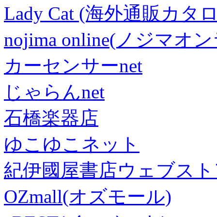
Lady Cat (海外通販カタロ
nojima online(ノジマ
カーセンサーnet
じゃらんnet
石橋楽器店
ゆこゆこネット
紀伊國屋書店ウェブスト
OZmall(オズモール)