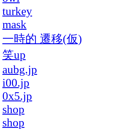
turkey
mask
一時的 遷移(仮)
笑up
aubg.jp
i00.jp
0x5.jp
shop
shop