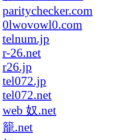
paritychecker.com
0lwovowl0.com
telnum.jp
r-26.net
r26.jp
tel072.jp
tel072.net
web 奴.net
籠.net