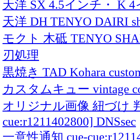
天洋 SX 4.5インチ・ K 
天洋 DH TENYO DAIRI shea
モクト 木砥 TENYO SH
刃処理
黒焼き TAD Kohara custo
カスタムキュー vintage collec
オリジナル画像 紐づけ 判定
cue:r1211402800] DNSsec
一意性通知 cue-cue:r1211402