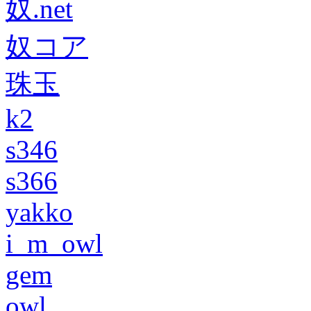
奴.net
奴コア
珠玉
k2
s346
s366
yakko
i_m_owl
gem
owl