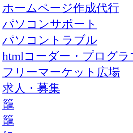
ホームページ作成代行
パソコンサポート
パソコントラブル
htmlコーダー・プログラマー・f
フリーマーケット広場
求人・募集
籠
籠