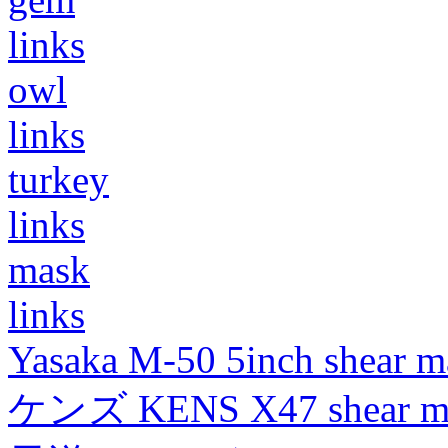
links
owl
links
turkey
links
mask
links
Yasaka M-50 5inch shear m
ケンズ KENS X47 shear mad