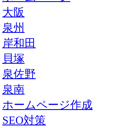
大阪
泉州
岸和田
貝塚
泉佐野
泉南
ホームページ作成
SEO対策