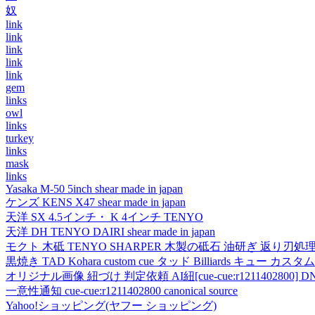
奴
link
link
link
link
link
gem
links
owl
links
turkey
links
mask
links
Yasaka M-50 5inch shear made in japan
ケンズ KENS X47 shear made in japan
天洋 SX 4.5インチ・ K 4インチ TENYO
天洋 DH TENYO DAIRI shear made in japan
モクト 木砥 TENYO SHARPER 木製の砥石 油研ぎ 返り刃処
黒焼き TAD Kohara custom cue タッド Billiards キュー カスタムキュー vi
オリジナル画像 紐づけ 判定依頼 AI紐[cue-cue:r1211402800] DN
一意性通知 cue-cue:r1211402800 canonical source
Yahoo!ショッピング(ヤフー ショッピング)