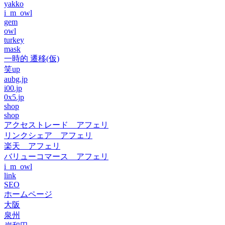
yakko
i_m_owl
gem
owl
turkey
mask
一時的 遷移(仮)
笑up
aubg.jp
i00.jp
0x5.jp
shop
shop
アクセストレード アフェリ
リンクシェア アフェリ
楽天 アフェリ
バリューコマース アフェリ
i_m_owl
link
SEO
ホームページ
大阪
泉州