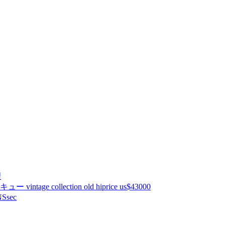
理
ntage collection old hiprice us$43000
Ssec