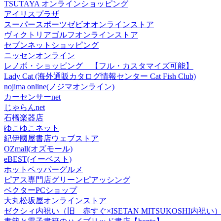
TSUTAYA オンラインショッピング
アイリスプラザ
スーパースポーツゼビオオンラインストア
ヴィクトリアゴルフオンラインストア
セブンネットショッピング
ニッセンオンライン
レノボ・ショッピング 【フル・カスタマイズ可能】
Lady Cat (海外通販カタログ情報センター Cat Fish Club)
nojima online(ノジマオンライン)
カーセンサーnet
じゃらんnet
石橋楽器店
ゆこゆこネット
紀伊國屋書店ウェブストア
OZmall(オズモール)
eBEST(イーベスト)
ホットペッパーグルメ
ピアス専門店グリーンピアッシング
ベクターPCショップ
大丸松坂屋オンラインストア
ゼクシィ内祝い（旧 赤すぐ×ISETAN MITSUKOSHI内祝い