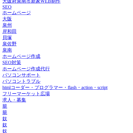
大阪府泉南市新家WEB制作
SEO
ホームページ
大阪
泉州
岸和田
貝塚
泉佐野
泉南
ホームページ作成
SEO対策
ホームページ作成代行
パソコンサポート
パソコントラブル
htmlコーダー・プログラマー・flash・action・script
フリーマーケット広場
求人・募集
籠
籠
奴
奴
奴