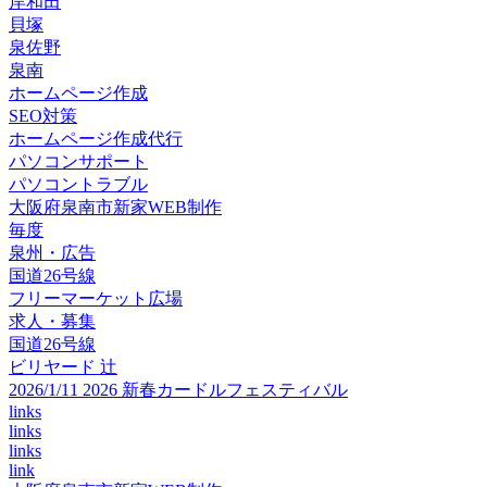
岸和田
貝塚
泉佐野
泉南
ホームページ作成
SEO対策
ホームページ作成代行
パソコンサポート
パソコントラブル
大阪府泉南市新家WEB制作
毎度
泉州・広告
国道26号線
フリーマーケット広場
求人・募集
国道26号線
ビリヤード 辻
2026/1/11 2026 新春カードルフェスティバル
links
links
links
link