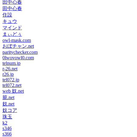
田中心春
田中心春
住設
キュウ
マインド
まぃどぅ
owl-mask.com
おぼチャン.net
paritychecker.com
0lwovowl0.com
telnum.jp
r-26.net
r26.jp
tel072.jp
tel072.net
web 奴.net
籠.net
奴.net
奴コア
珠玉
k2
s346
s366