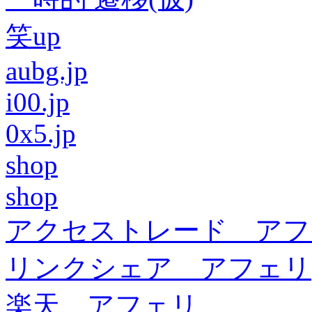
笑up
aubg.jp
i00.jp
0x5.jp
shop
shop
アクセストレード アフ
リンクシェア アフェリ
楽天 アフェリ