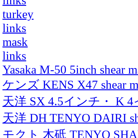
links
turkey
links
mask
links
Yasaka M-50 5inch shear m
ケンズ KENS X47 shear mad
天洋 SX 4.5インチ・ K 
天洋 DH TENYO DAIRI shea
モクト 木砥 TENYO SH