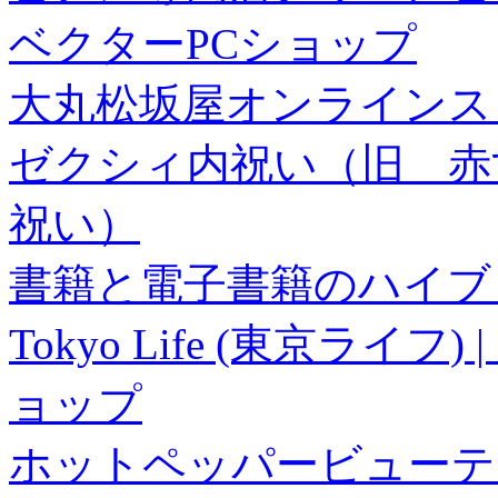
ベクターPCショップ
大丸松坂屋オンラインス
ゼクシィ内祝い（旧 赤すぐ×
祝い）
書籍と電子書籍のハイブリ
Tokyo Life (東京ラ
ョップ
ホットペッパービューテ