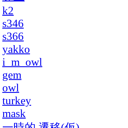
k2
s346
s366
yakko
i_m_owl
gem
owl
turkey
mask
一時的 遷移(仮)