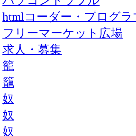
パソコントラブル
htmlコーダー・プログラマー・f
フリーマーケット広場
求人・募集
籠
籠
奴
奴
奴