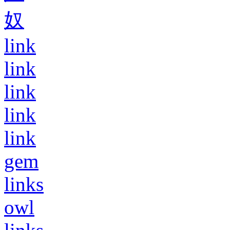
奴
link
link
link
link
link
gem
links
owl