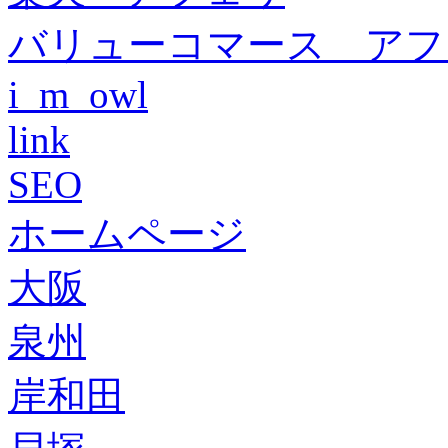
バリューコマース アフ
i_m_owl
link
SEO
ホームページ
大阪
泉州
岸和田