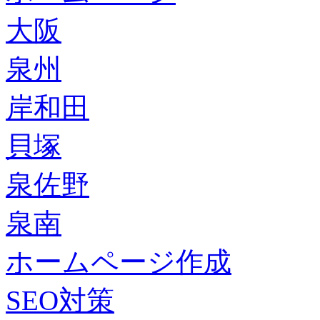
大阪
泉州
岸和田
貝塚
泉佐野
泉南
ホームページ作成
SEO対策