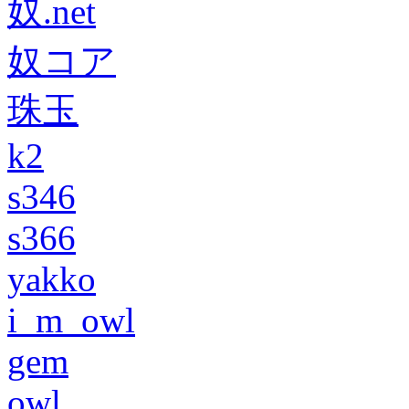
奴.net
奴コア
珠玉
k2
s346
s366
yakko
i_m_owl
gem
owl