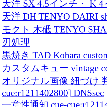
天洋 SX 4.5インチ・ K 
天洋 DH TENYO DAIRI shea
モクト 木砥 TENYO SH
刃処理
黒焼き TAD Kohara custo
カスタムキュー vintage collec
オリジナル画像 紐づけ 判定
cue:r1211402800] DNSsec
一意性通知 cue-cue:r1211402