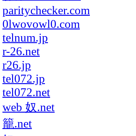
paritychecker.com
0lwovowl0.com
telnum.jp
r-26.net
r26.jp
tel072.jp
tel072.net
web 奴.net
籠.net