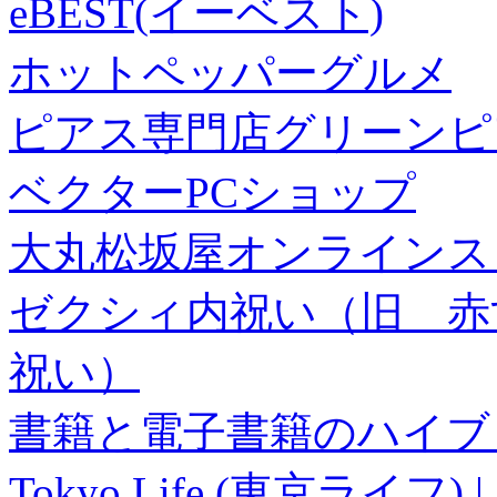
eBEST(イーベスト)
ホットペッパーグルメ
ピアス専門店グリーンピ
ベクターPCショップ
大丸松坂屋オンラインス
ゼクシィ内祝い（旧 赤すぐ×
祝い）
書籍と電子書籍のハイブリ
Tokyo Life (東京ラ