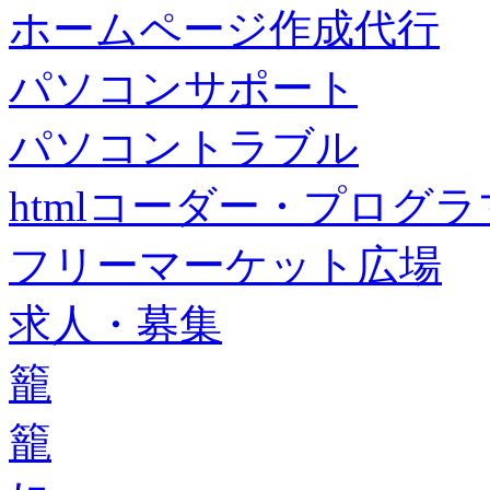
ホームページ作成代行
パソコンサポート
パソコントラブル
htmlコーダー・プログラマー・f
フリーマーケット広場
求人・募集
籠
籠