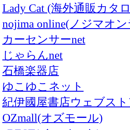
Lady Cat (海外通販カタロ
nojima online(ノジマ
カーセンサーnet
じゃらんnet
石橋楽器店
ゆこゆこネット
紀伊國屋書店ウェブスト
OZmall(オズモール)