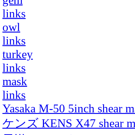
links
owl
links
turkey
links
mask
links
Yasaka M-50 5inch shear m
ケンズ KENS X47 shear mad