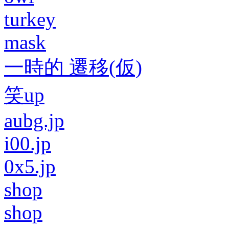
turkey
mask
一時的 遷移(仮)
笑up
aubg.jp
i00.jp
0x5.jp
shop
shop