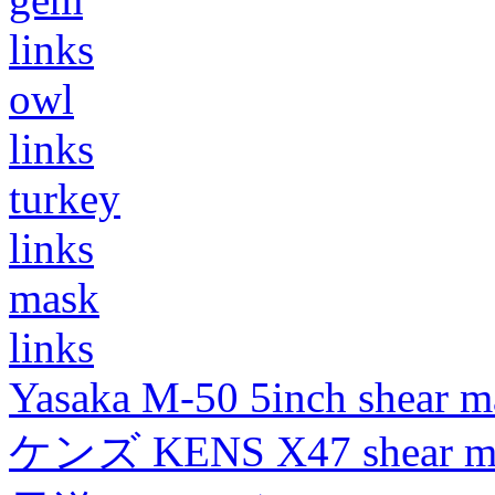
links
owl
links
turkey
links
mask
links
Yasaka M-50 5inch shear m
ケンズ KENS X47 shear mad