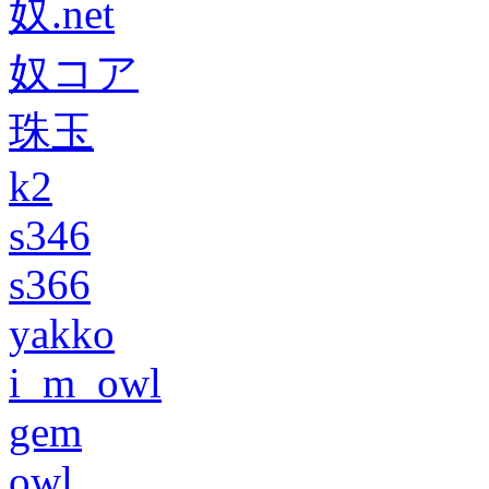
奴.net
奴コア
珠玉
k2
s346
s366
yakko
i_m_owl
gem
owl