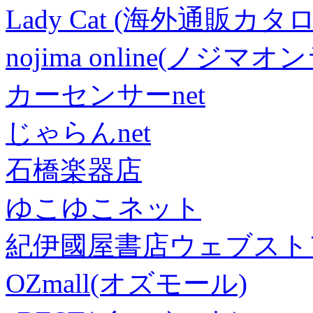
Lady Cat (海外通販カタロ
nojima online(ノジマ
カーセンサーnet
じゃらんnet
石橋楽器店
ゆこゆこネット
紀伊國屋書店ウェブスト
OZmall(オズモール)