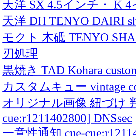
天洋 SX 4.5インチ・ K 
天洋 DH TENYO DAIRI shea
モクト 木砥 TENYO SH
刃処理
黒焼き TAD Kohara custo
カスタムキュー vintage collec
オリジナル画像 紐づけ 判定
cue:r1211402800] DNSsec
一意性通知 cue-cue:r1211402