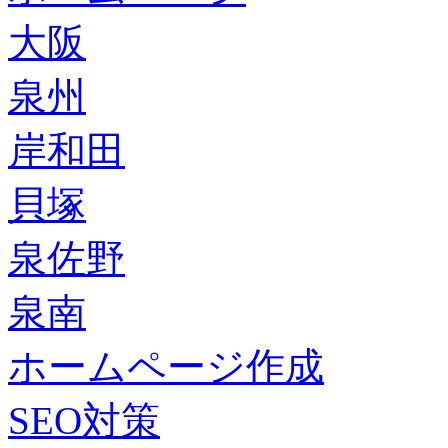
大阪
泉州
岸和田
貝塚
泉佐野
泉南
ホームページ作成
SEO対策