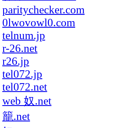
paritychecker.com
0lwovowl0.com
telnum.jp
r-26.net
r26.jp
tel072.jp
tel072.net
web 奴.net
籠.net