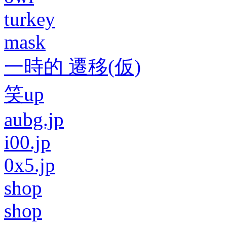
turkey
mask
一時的 遷移(仮)
笑up
aubg.jp
i00.jp
0x5.jp
shop
shop