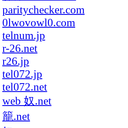
paritychecker.com
0lwovowl0.com
telnum.jp
r-26.net
r26.jp
tel072.jp
tel072.net
web 奴.net
籠.net