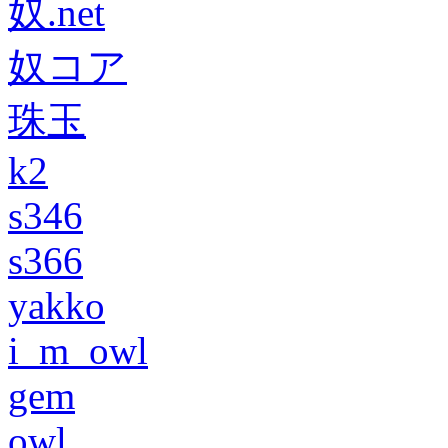
奴.net
奴コア
珠玉
k2
s346
s366
yakko
i_m_owl
gem
owl