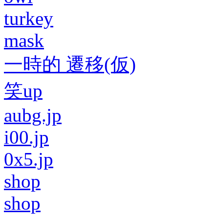
turkey
mask
一時的 遷移(仮)
笑up
aubg.jp
i00.jp
0x5.jp
shop
shop