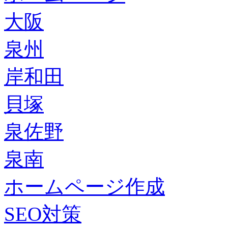
大阪
泉州
岸和田
貝塚
泉佐野
泉南
ホームページ作成
SEO対策