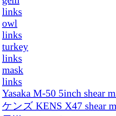
links
owl
links
turkey
links
mask
links
Yasaka M-50 5inch shear m
ケンズ KENS X47 shear mad