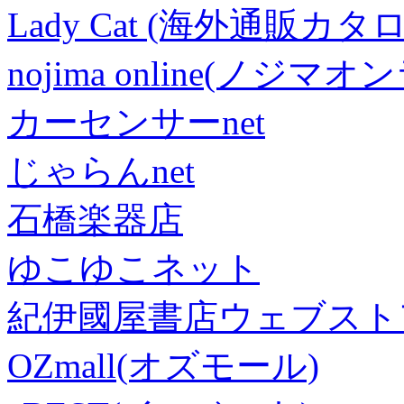
Lady Cat (海外通販カタロ
nojima online(ノジマ
カーセンサーnet
じゃらんnet
石橋楽器店
ゆこゆこネット
紀伊國屋書店ウェブスト
OZmall(オズモール)