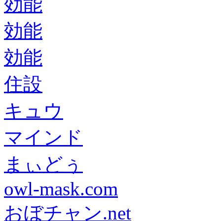
効能
効能
効能
住設
キュウ
マインド
まぃどぅ
owl-mask.com
おぼチャン.net