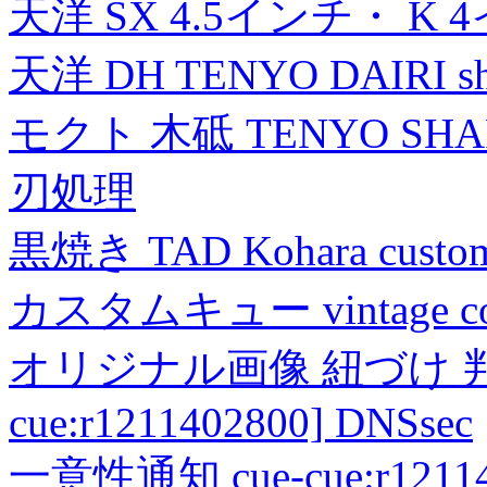
天洋 SX 4.5インチ・ K 
天洋 DH TENYO DAIRI shea
モクト 木砥 TENYO SH
刃処理
黒焼き TAD Kohara custo
カスタムキュー vintage collec
オリジナル画像 紐づけ 判定
cue:r1211402800] DNSsec
一意性通知 cue-cue:r1211402