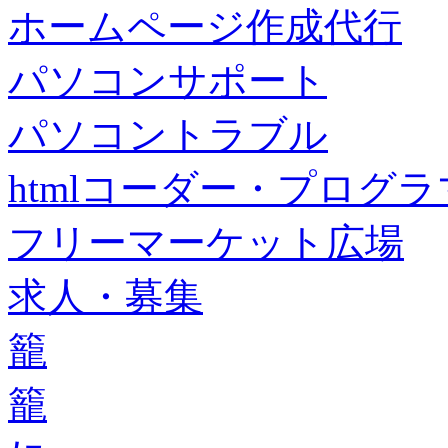
ホームページ作成代行
パソコンサポート
パソコントラブル
htmlコーダー・プログラマー・f
フリーマーケット広場
求人・募集
籠
籠