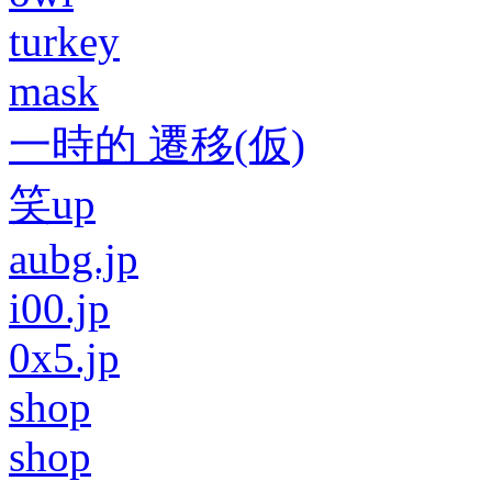
turkey
mask
一時的 遷移(仮)
笑up
aubg.jp
i00.jp
0x5.jp
shop
shop