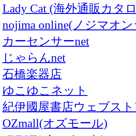
Lady Cat (海外通販カタロ
nojima online(ノジマ
カーセンサーnet
じゃらんnet
石橋楽器店
ゆこゆこネット
紀伊國屋書店ウェブスト
OZmall(オズモール)