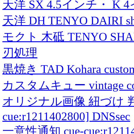
天洋 SX 4.5インチ・ K 
天洋 DH TENYO DAIRI shea
モクト 木砥 TENYO SH
刃処理
黒焼き TAD Kohara custo
カスタムキュー vintage collec
オリジナル画像 紐づけ 判定
cue:r1211402800] DNSsec
一意性通知 cue-cue:r1211402