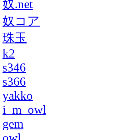
奴.net
奴コア
珠玉
k2
s346
s366
yakko
i_m_owl
gem
owl