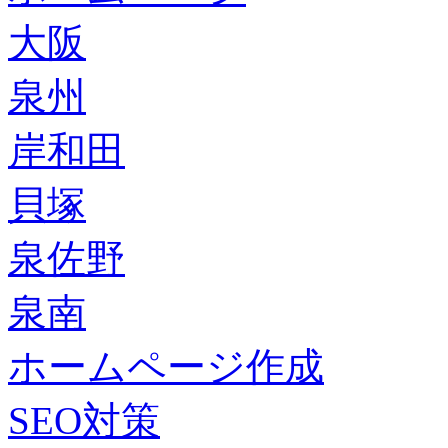
大阪
泉州
岸和田
貝塚
泉佐野
泉南
ホームページ作成
SEO対策