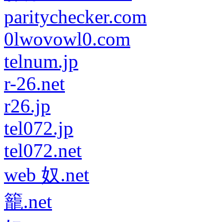
paritychecker.com
0lwovowl0.com
telnum.jp
r-26.net
r26.jp
tel072.jp
tel072.net
web 奴.net
籠.net