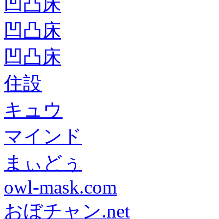
凹凸床
凹凸床
凹凸床
住設
キュウ
マインド
まぃどぅ
owl-mask.com
おぼチャン.net