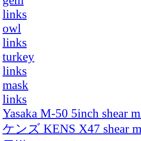
links
owl
links
turkey
links
mask
links
Yasaka M-50 5inch shear m
ケンズ KENS X47 shear mad