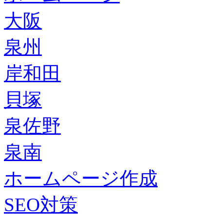
大阪
泉州
岸和田
貝塚
泉佐野
泉南
ホームページ作成
SEO対策