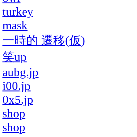
turkey
mask
一時的 遷移(仮)
笑up
aubg.jp
i00.jp
0x5.jp
shop
shop