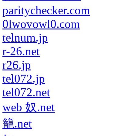
paritychecker.com
0lwovowl0.com
telnum.jp
r-26.net
r26.jp
tel072.jp
tel072.net
web 奴.net
籠.net