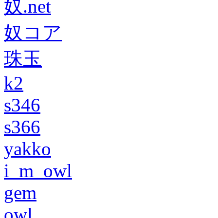
奴.net
奴コア
珠玉
k2
s346
s366
yakko
i_m_owl
gem
owl