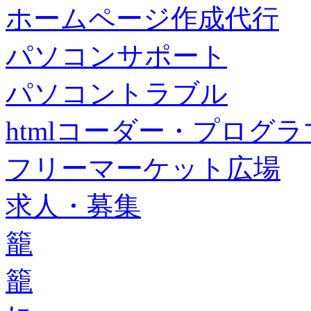
ホームページ作成代行
パソコンサポート
パソコントラブル
htmlコーダー・プログラマー・f
フリーマーケット広場
求人・募集
籠
籠