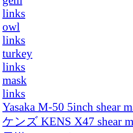
links
owl
links
turkey
links
mask
links
Yasaka M-50 5inch shear m
ケンズ KENS X47 shear mad