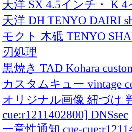
天洋 SX 4.5インチ・ K 
天洋 DH TENYO DAIRI shea
モクト 木砥 TENYO SH
刃処理
黒焼き TAD Kohara custo
カスタムキュー vintage collec
オリジナル画像 紐づけ 判定
cue:r1211402800] DNSsec
一意性通知 cue-cue:r1211402