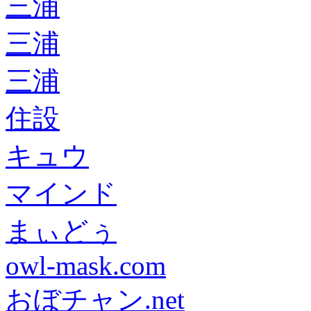
三浦
三浦
三浦
住設
キュウ
マインド
まぃどぅ
owl-mask.com
おぼチャン.net