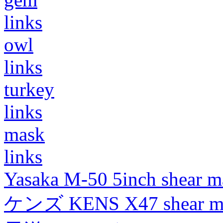
links
owl
links
turkey
links
mask
links
Yasaka M-50 5inch shear m
ケンズ KENS X47 shear mad