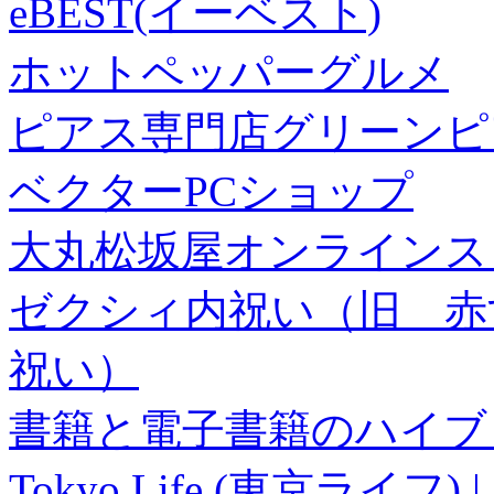
eBEST(イーベスト)
ホットペッパーグルメ
ピアス専門店グリーンピ
ベクターPCショップ
大丸松坂屋オンラインス
ゼクシィ内祝い（旧 赤すぐ×
祝い）
書籍と電子書籍のハイブリ
Tokyo Life (東京ラ