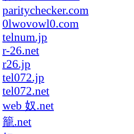
paritychecker.com
0lwovowl0.com
telnum.jp
r-26.net
r26.jp
tel072.jp
tel072.net
web 奴.net
籠.net