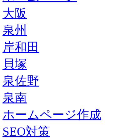
大阪
泉州
岸和田
貝塚
泉佐野
泉南
ホームページ作成
SEO対策