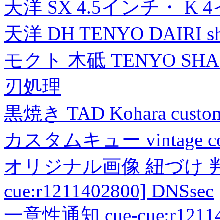
天洋 SX 4.5インチ・ K 
天洋 DH TENYO DAIRI shea
モクト 木砥 TENYO SH
刃処理
黒焼き TAD Kohara custo
カスタムキュー vintage collec
オリジナル画像 紐づけ 判定
cue:r1211402800] DNSsec
一意性通知 cue-cue:r1211402