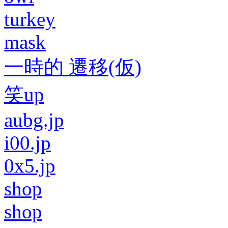
turkey
mask
一時的 遷移(仮)
笑up
aubg.jp
i00.jp
0x5.jp
shop
shop