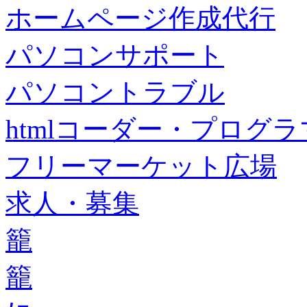
ホームページ作成代行
パソコンサポート
パソコントラブル
htmlコーダー・プログラマー・f
フリーマーケット広場
求人・募集
籠
籠