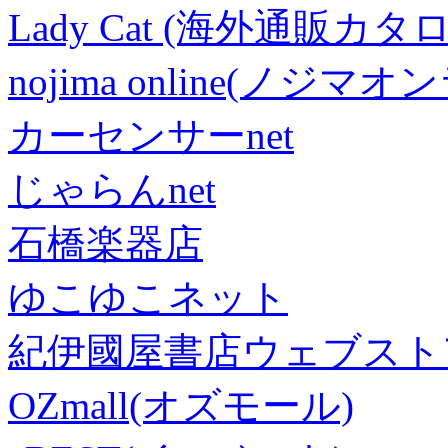
Lady Cat (海外通販カタロ
nojima online(ノジマ
カーセンサーnet
じゃらんnet
石橋楽器店
ゆこゆこネット
紀伊國屋書店ウェブスト
OZmall(オズモール)