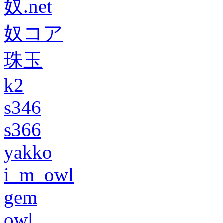
奴.net
奴コア
珠玉
k2
s346
s366
yakko
i_m_owl
gem
owl