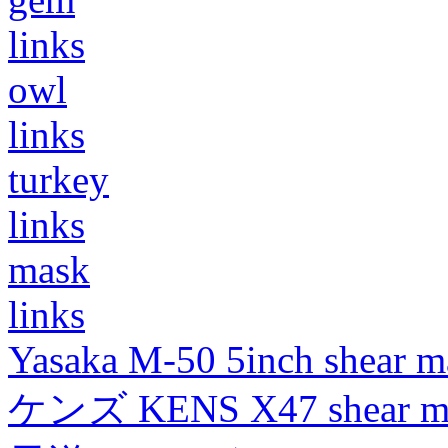
links
owl
links
turkey
links
mask
links
Yasaka M-50 5inch shear m
ケンズ KENS X47 shear mad