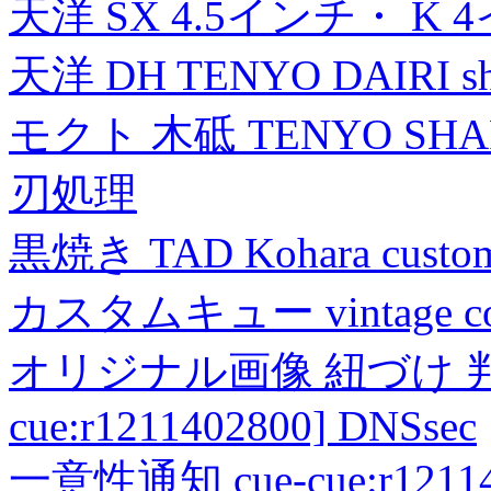
天洋 SX 4.5インチ・ K 
天洋 DH TENYO DAIRI shea
モクト 木砥 TENYO SH
刃処理
黒焼き TAD Kohara custo
カスタムキュー vintage collec
オリジナル画像 紐づけ 判定
cue:r1211402800] DNSsec
一意性通知 cue-cue:r1211402