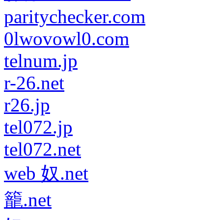
paritychecker.com
0lwovowl0.com
telnum.jp
r-26.net
r26.jp
tel072.jp
tel072.net
web 奴.net
籠.net