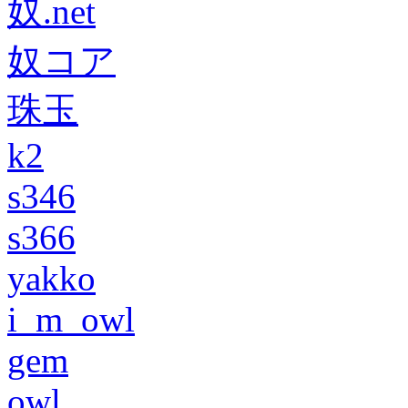
奴.net
奴コア
珠玉
k2
s346
s366
yakko
i_m_owl
gem
owl