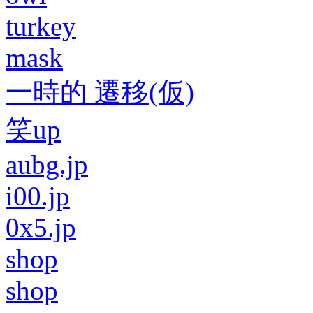
turkey
mask
一時的 遷移(仮)
笑up
aubg.jp
i00.jp
0x5.jp
shop
shop