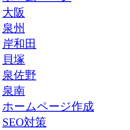
大阪
泉州
岸和田
貝塚
泉佐野
泉南
ホームページ作成
SEO対策