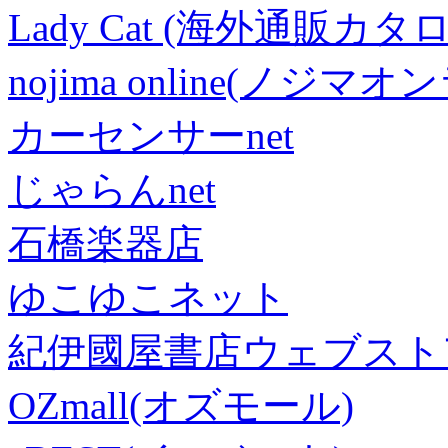
Lady Cat (海外通販カタロ
nojima online(ノジマ
カーセンサーnet
じゃらんnet
石橋楽器店
ゆこゆこネット
紀伊國屋書店ウェブスト
OZmall(オズモール)