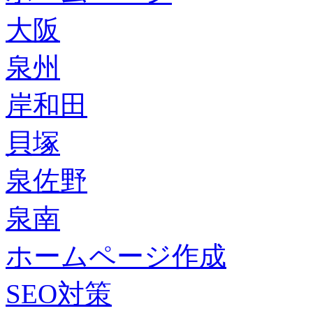
大阪
泉州
岸和田
貝塚
泉佐野
泉南
ホームページ作成
SEO対策