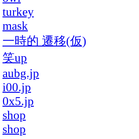
turkey
mask
一時的 遷移(仮)
笑up
aubg.jp
i00.jp
0x5.jp
shop
shop