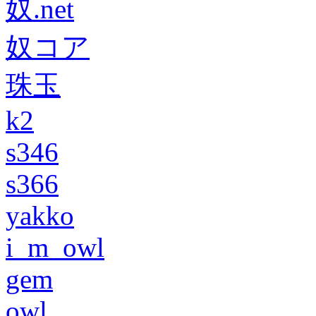
奴.net
奴コア
珠玉
k2
s346
s366
yakko
i_m_owl
gem
owl