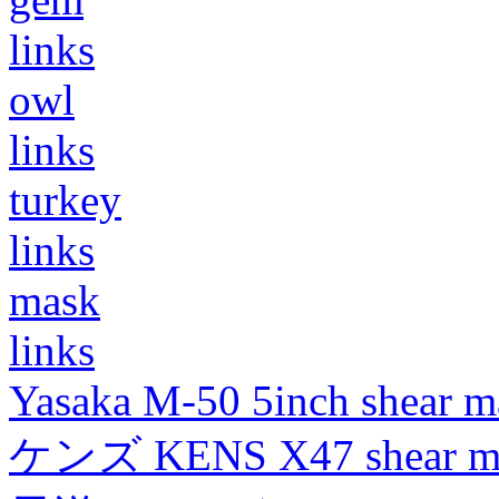
links
owl
links
turkey
links
mask
links
Yasaka M-50 5inch shear m
ケンズ KENS X47 shear mad