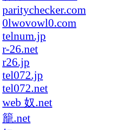
paritychecker.com
0lwovowl0.com
telnum.jp
r-26.net
r26.jp
tel072.jp
tel072.net
web 奴.net
籠.net