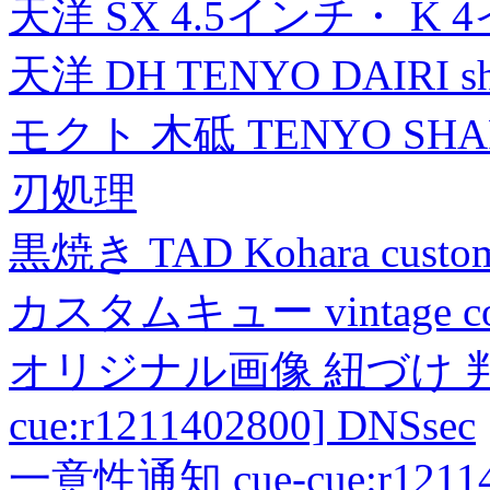
天洋 SX 4.5インチ・ K 
天洋 DH TENYO DAIRI shea
モクト 木砥 TENYO SH
刃処理
黒焼き TAD Kohara custo
カスタムキュー vintage collec
オリジナル画像 紐づけ 判定
cue:r1211402800] DNSsec
一意性通知 cue-cue:r1211402