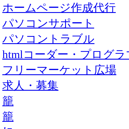
ホームページ作成代行
パソコンサポート
パソコントラブル
htmlコーダー・プログラマー・f
フリーマーケット広場
求人・募集
籠
籠