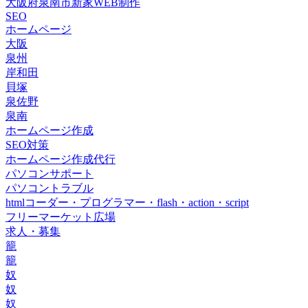
大阪府泉南市新家WEB制作
SEO
ホームページ
大阪
泉州
岸和田
貝塚
泉佐野
泉南
ホームページ作成
SEO対策
ホームページ作成代行
パソコンサポート
パソコントラブル
htmlコーダー・プログラマー・flash・action・script
フリーマーケット広場
求人・募集
籠
籠
奴
奴
奴