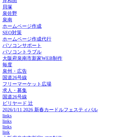
岸和田
貝塚
泉佐野
泉南
ホームページ作成
SEO対策
ホームページ作成代行
パソコンサポート
パソコントラブル
大阪府泉南市新家WEB制作
毎度
泉州・広告
国道26号線
フリーマーケット広場
求人・募集
国道26号線
ビリヤード 辻
2026/1/11 2026 新春カードルフェスティバル
links
links
links
link