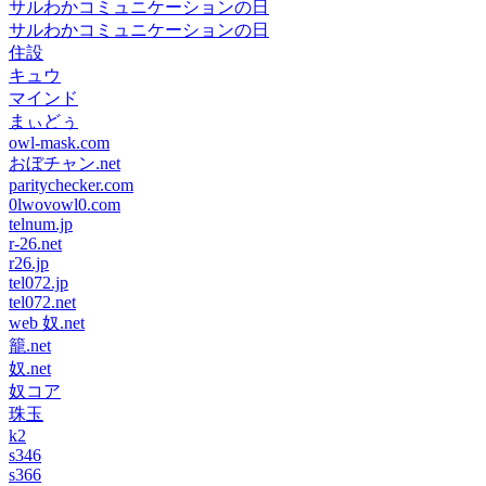
サルわかコミュニケーションの日
サルわかコミュニケーションの日
住設
キュウ
マインド
まぃどぅ
owl-mask.com
おぼチャン.net
paritychecker.com
0lwovowl0.com
telnum.jp
r-26.net
r26.jp
tel072.jp
tel072.net
web 奴.net
籠.net
奴.net
奴コア
珠玉
k2
s346
s366