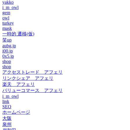
yakko
i_m_owl
gem
owl
turkey
mask
一時的 遷移(仮)
笑up
aubg.jp
i00.jp
0x5.jp
shop
shop
アクセストレード アフェリ
リンクシェア アフェリ
楽天 アフェリ
バリューコマース アフェリ
i_m_owl
link
SEO
ホームページ
大阪
泉州