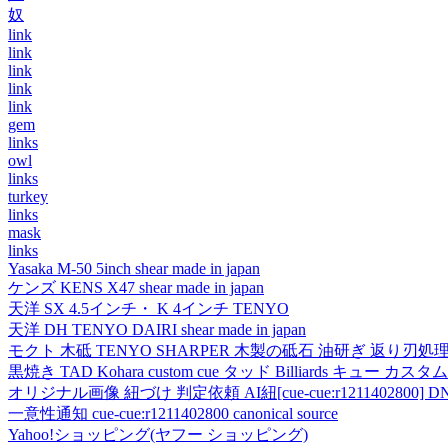
奴
link
link
link
link
link
gem
links
owl
links
turkey
links
mask
links
Yasaka M-50 5inch shear made in japan
ケンズ KENS X47 shear made in japan
天洋 SX 4.5インチ・ K 4インチ TENYO
天洋 DH TENYO DAIRI shear made in japan
モクト 木砥 TENYO SHARPER 木製の砥石 油研ぎ 返り刃処
黒焼き TAD Kohara custom cue タッド Billiards キュー カスタムキュー vi
オリジナル画像 紐づけ 判定依頼 AI紐[cue-cue:r1211402800] DN
一意性通知 cue-cue:r1211402800 canonical source
Yahoo!ショッピング(ヤフー ショッピング)