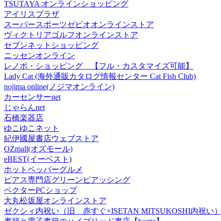
TSUTAYA オンラインショッピング
アイリスプラザ
スーパースポーツゼビオオンラインストア
ヴィクトリアゴルフオンラインストア
セブンネットショッピング
ニッセンオンライン
レノボ・ショッピング 【フル・カスタマイズ可能】
Lady Cat (海外通販カタログ情報センター Cat Fish Club)
nojima online(ノジマオンライン)
カーセンサーnet
じゃらんnet
石橋楽器店
ゆこゆこネット
紀伊國屋書店ウェブストア
OZmall(オズモール)
eBEST(イーベスト)
ホットペッパーグルメ
ピアス専門店グリーンピアッシング
ベクターPCショップ
大丸松坂屋オンラインストア
ゼクシィ内祝い（旧 赤すぐ×ISETAN MITSUKOSHI内祝い