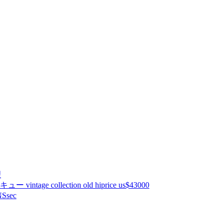
理
ntage collection old hiprice us$43000
Ssec