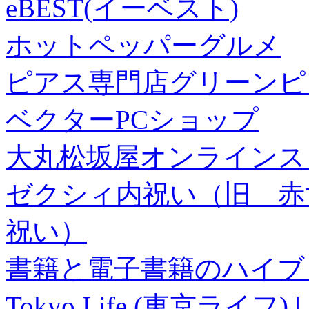
eBEST(イーベスト)
ホットペッパーグルメ
ピアス専門店グリーンピ
ベクターPCショップ
大丸松坂屋オンラインス
ゼクシィ内祝い（旧 赤すぐ×
祝い）
書籍と電子書籍のハイブリ
Tokyo Life (東京ラ