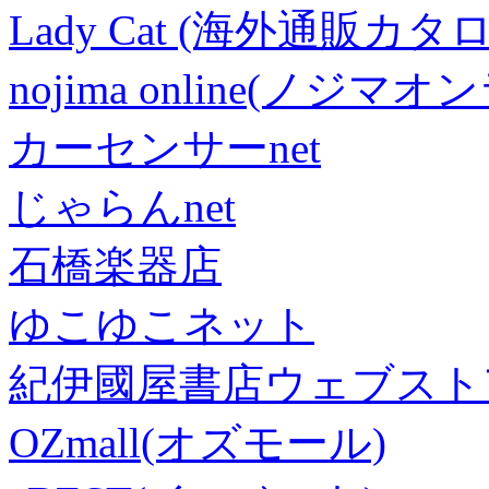
Lady Cat (海外通販カタロ
nojima online(ノジマ
カーセンサーnet
じゃらんnet
石橋楽器店
ゆこゆこネット
紀伊國屋書店ウェブスト
OZmall(オズモール)