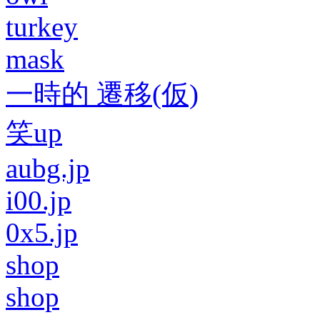
turkey
mask
一時的 遷移(仮)
笑up
aubg.jp
i00.jp
0x5.jp
shop
shop