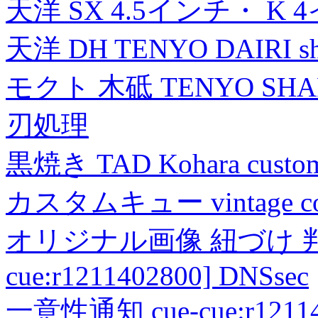
天洋 SX 4.5インチ・ K 
天洋 DH TENYO DAIRI shea
モクト 木砥 TENYO SH
刃処理
黒焼き TAD Kohara custo
カスタムキュー vintage collec
オリジナル画像 紐づけ 判定
cue:r1211402800] DNSsec
一意性通知 cue-cue:r1211402