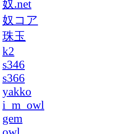
奴.net
奴コア
珠玉
k2
s346
s366
yakko
i_m_owl
gem
owl