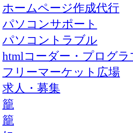
ホームページ作成代行
パソコンサポート
パソコントラブル
htmlコーダー・プログラマー・f
フリーマーケット広場
求人・募集
籠
籠