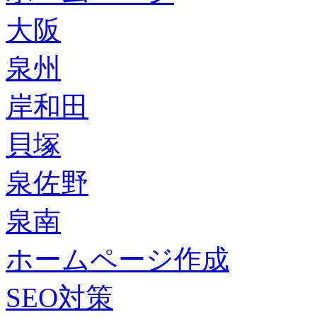
大阪
泉州
岸和田
貝塚
泉佐野
泉南
ホームページ作成
SEO対策