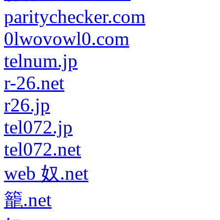
paritychecker.com
0lwovowl0.com
telnum.jp
r-26.net
r26.jp
tel072.jp
tel072.net
web 奴.net
籠.net