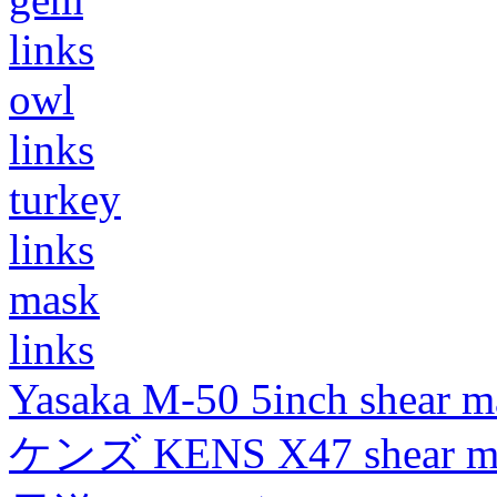
links
owl
links
turkey
links
mask
links
Yasaka M-50 5inch shear m
ケンズ KENS X47 shear mad