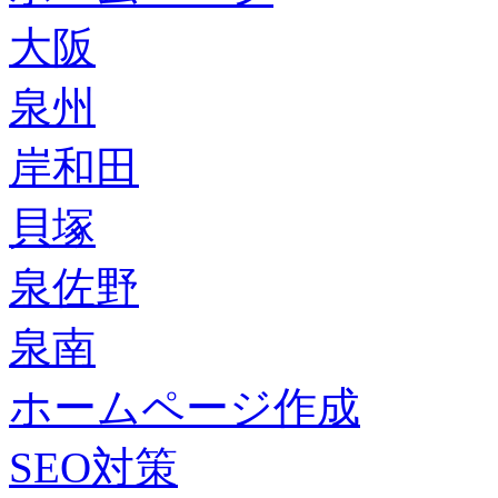
大阪
泉州
岸和田
貝塚
泉佐野
泉南
ホームページ作成
SEO対策