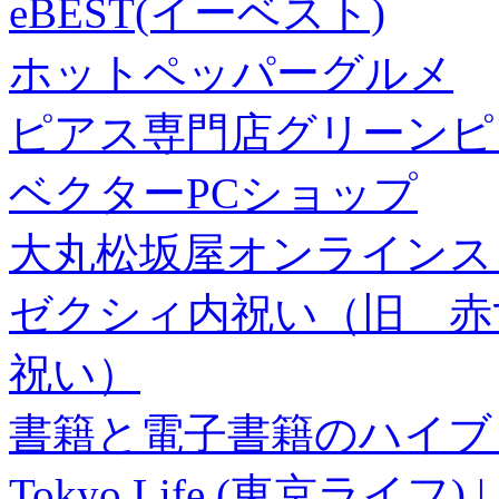
eBEST(イーベスト)
ホットペッパーグルメ
ピアス専門店グリーンピ
ベクターPCショップ
大丸松坂屋オンラインス
ゼクシィ内祝い（旧 赤すぐ×
祝い）
書籍と電子書籍のハイブリ
Tokyo Life (東京ラ