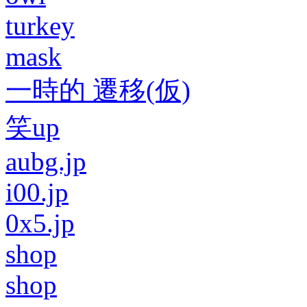
turkey
mask
一時的 遷移(仮)
笑up
aubg.jp
i00.jp
0x5.jp
shop
shop