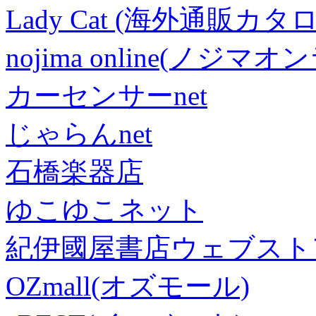
Lady Cat (海外通販カタロ
nojima online(ノジマ
カーセンサーnet
じゃらんnet
石橋楽器店
ゆこゆこネット
紀伊國屋書店ウェブスト
OZmall(オズモール)