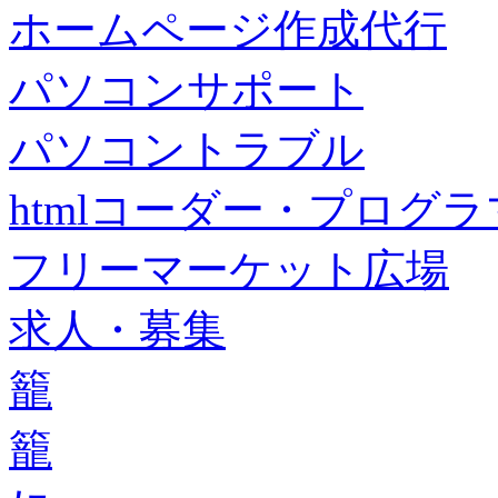
ホームページ作成代行
パソコンサポート
パソコントラブル
htmlコーダー・プログラマー・f
フリーマーケット広場
求人・募集
籠
籠