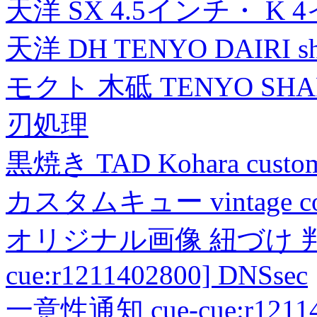
天洋 SX 4.5インチ・ K 
天洋 DH TENYO DAIRI shea
モクト 木砥 TENYO SH
刃処理
黒焼き TAD Kohara custo
カスタムキュー vintage collec
オリジナル画像 紐づけ 判定
cue:r1211402800] DNSsec
一意性通知 cue-cue:r1211402