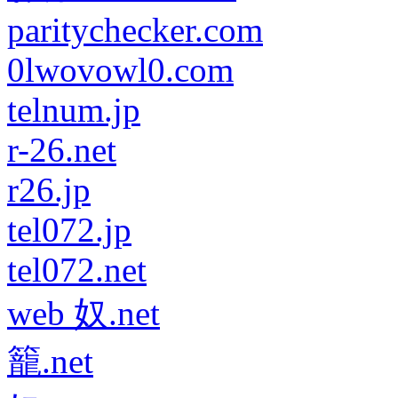
paritychecker.com
0lwovowl0.com
telnum.jp
r-26.net
r26.jp
tel072.jp
tel072.net
web 奴.net
籠.net