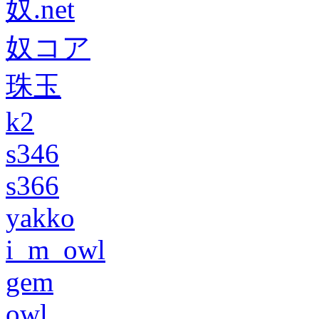
奴.net
奴コア
珠玉
k2
s346
s366
yakko
i_m_owl
gem
owl