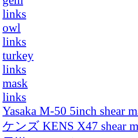
links
owl
links
turkey
links
mask
links
Yasaka M-50 5inch shear m
ケンズ KENS X47 shear mad