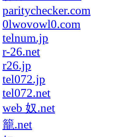
paritychecker.com
0lwovowl0.com
telnum.jp
r-26.net
r26.jp
tel072.jp
tel072.net
web 奴.net
籠.net