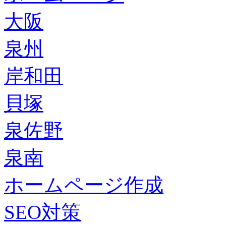
大阪
泉州
岸和田
貝塚
泉佐野
泉南
ホームページ作成
SEO対策