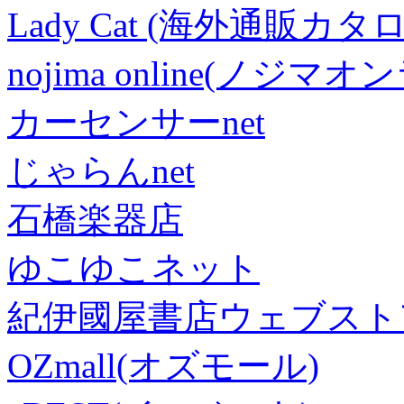
Lady Cat (海外通販カタロ
nojima online(ノジマ
カーセンサーnet
じゃらんnet
石橋楽器店
ゆこゆこネット
紀伊國屋書店ウェブスト
OZmall(オズモール)