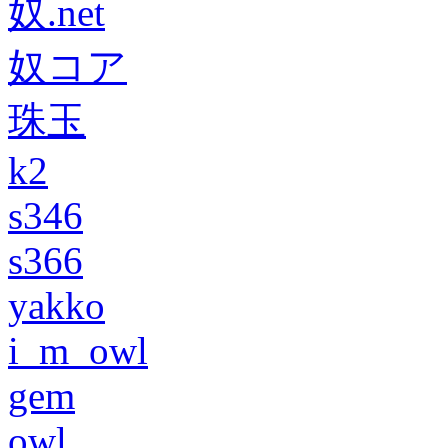
奴.net
奴コア
珠玉
k2
s346
s366
yakko
i_m_owl
gem
owl