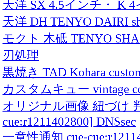
天洋 SX 4.5インチ・ K 
天洋 DH TENYO DAIRI shea
モクト 木砥 TENYO SH
刃処理
黒焼き TAD Kohara custo
カスタムキュー vintage collec
オリジナル画像 紐づけ 判定
cue:r1211402800] DNSsec
一意性通知 cue-cue:r1211402