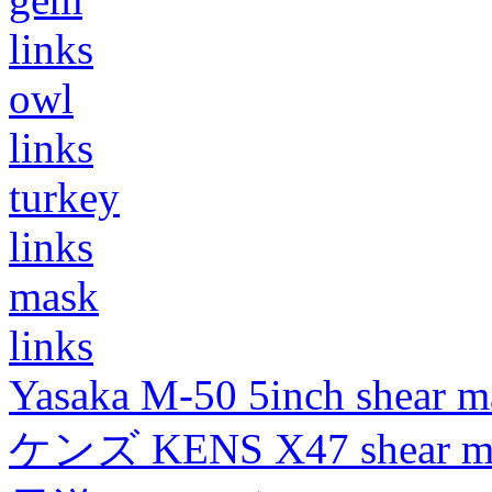
links
owl
links
turkey
links
mask
links
Yasaka M-50 5inch shear m
ケンズ KENS X47 shear mad