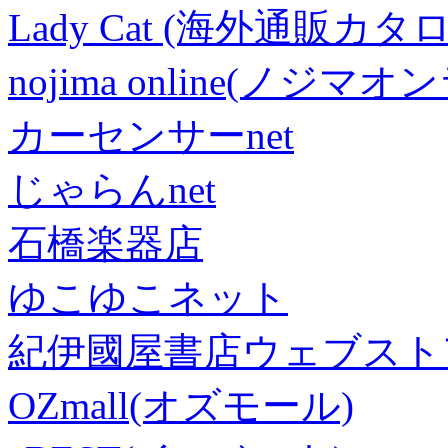
Lady Cat (海外通販カタロ
nojima online(ノジマ
カーセンサーnet
じゃらんnet
石橋楽器店
ゆこゆこネット
紀伊國屋書店ウェブスト
OZmall(オズモール)