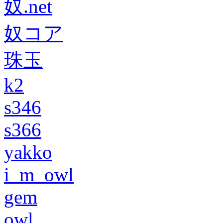
奴.net
奴コア
珠玉
k2
s346
s366
yakko
i_m_owl
gem
owl