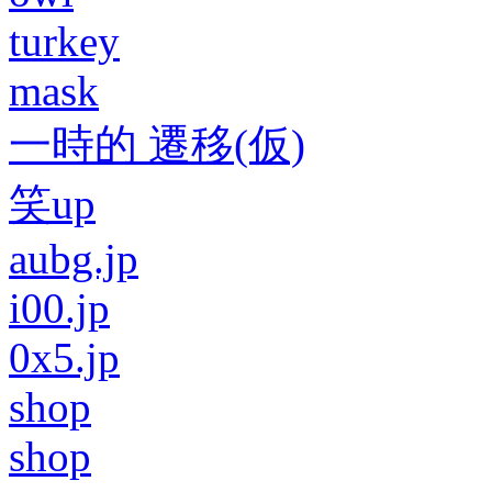
turkey
mask
一時的 遷移(仮)
笑up
aubg.jp
i00.jp
0x5.jp
shop
shop