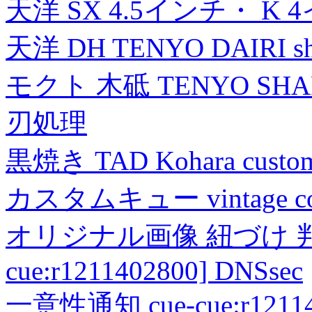
天洋 SX 4.5インチ・ K 
天洋 DH TENYO DAIRI shea
モクト 木砥 TENYO SH
刃処理
黒焼き TAD Kohara custo
カスタムキュー vintage collec
オリジナル画像 紐づけ 判定
cue:r1211402800] DNSsec
一意性通知 cue-cue:r1211402