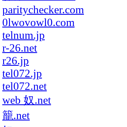
paritychecker.com
0lwovowl0.com
telnum.jp
r-26.net
r26.jp
tel072.jp
tel072.net
web 奴.net
籠.net