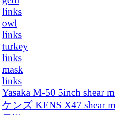
links
owl
links
turkey
links
mask
links
Yasaka M-50 5inch shear m
ケンズ KENS X47 shear mad