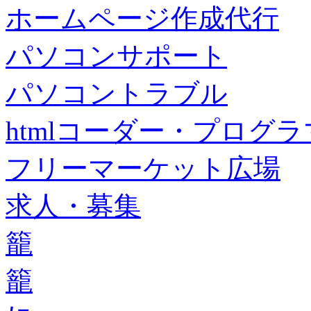
ホームページ作成代行
パソコンサポート
パソコントラブル
htmlコーダー・プログラマー・f
フリーマーケット広場
求人・募集
籠
籠