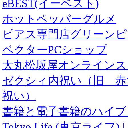
eBEST(イーベスト)
ホットペッパーグルメ
ピアス専門店グリーンピ
ベクターPCショップ
大丸松坂屋オンラインス
ゼクシィ内祝い（旧 赤すぐ×
祝い）
書籍と電子書籍のハイブリ
Tokyo Life (東京ラ