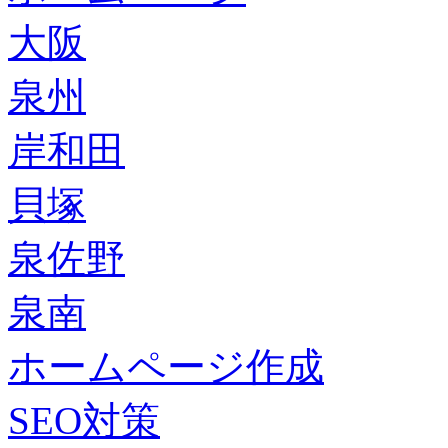
大阪
泉州
岸和田
貝塚
泉佐野
泉南
ホームページ作成
SEO対策