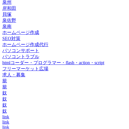
泉州
岸和田
貝塚
泉佐野
泉南
ホームページ作成
SEO対策
ホームページ作成代行
パソコンサポート
パソコントラブル
htmlコーダー・プログラマー・flash・action・script
フリーマーケット広場
求人・募集
籠
籠
奴
奴
奴
奴
link
link
link