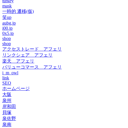
turkey
mask
一時的 遷移(仮)
笑up
aubg.jp
i00.jp
0x5.jp
shop
shop
アクセストレード アフェリ
リンクシェア アフェリ
楽天 アフェリ
バリューコマース アフェリ
i_m_owl
link
SEO
ホームページ
大阪
泉州
岸和田
貝塚
泉佐野
泉南