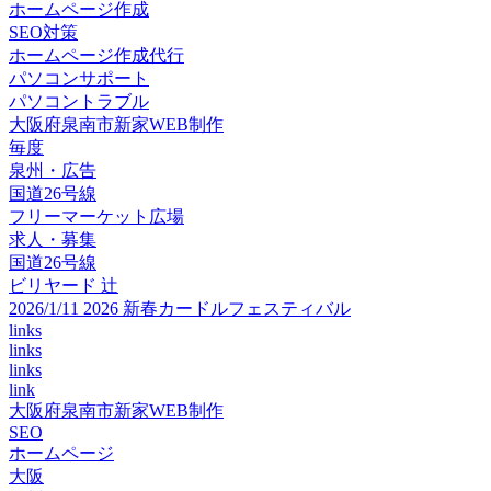
ホームページ作成
SEO対策
ホームページ作成代行
パソコンサポート
パソコントラブル
大阪府泉南市新家WEB制作
毎度
泉州・広告
国道26号線
フリーマーケット広場
求人・募集
国道26号線
ビリヤード 辻
2026/1/11 2026 新春カードルフェスティバル
links
links
links
link
大阪府泉南市新家WEB制作
SEO
ホームページ
大阪