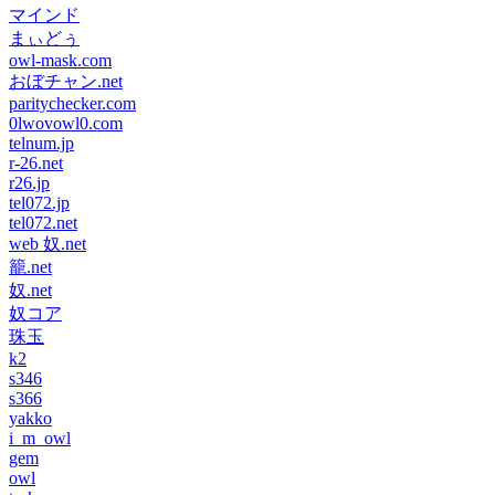
マインド
まぃどぅ
owl-mask.com
おぼチャン.net
paritychecker.com
0lwovowl0.com
telnum.jp
r-26.net
r26.jp
tel072.jp
tel072.net
web 奴.net
籠.net
奴.net
奴コア
珠玉
k2
s346
s366
yakko
i_m_owl
gem
owl